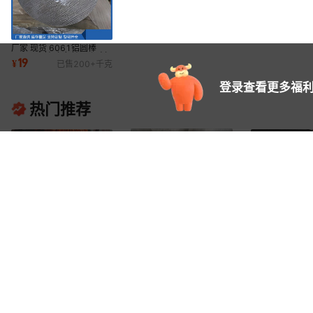
厂家 现货 6061铝圆棒
7075 方棒 六角棒 可切割
19
¥
已售
200+
千克
可加工
登录查看更多福利
热门推荐
6061 6063大口径铝合金
厂家 6063 6061各种规格
厂家 航空硬铝2
管2A12无缝铝管 7075锻
铝管 铝型材 氧化 喷涂 电泳
超硬LY12铜镁
6
19
21
¥
.
2
¥
.
00
¥
.
00
已售
50+
件
打铝管厚壁铝管
木纹转印
械加工用