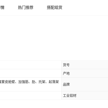
详情
热门推荐
搭配组货
货号
产地
翼蒙皮舱壁、加强筋、肋、托架、起落架
品牌
工业铝材