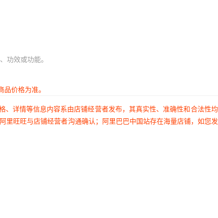
、功效或功能。
商品价格为准。
价格、详情等信息内容系由店铺经营者发布，其真实性、准确性和合法性
过阿里旺旺与店铺经营者沟通确认；阿里巴巴中国站存在海量店铺，如您