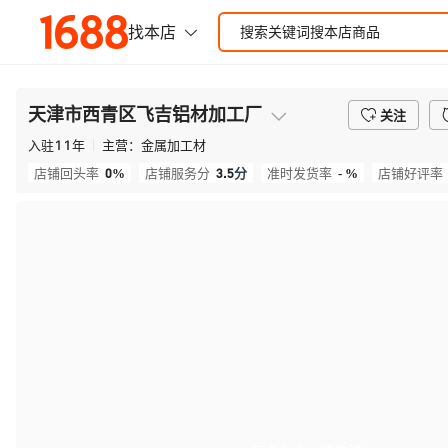
天津市西青区飞吉铝材加工厂
关注
入驻
11
年
主营：
金属加工材
0%
3.5
分
- %
店铺回头率
店铺服务分
准时发货率
店铺好评率