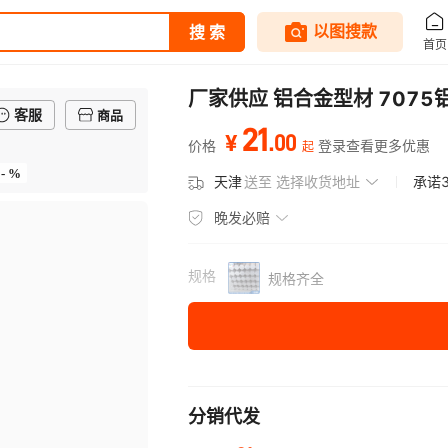
厂家供应 铝合金型材 7075
客服
商品
21
.
00
¥
价格
登录查看更多优惠
起
- %
天津
送至
选择收货地址
承诺
晚发必赔
规格
规格齐全
分销代发