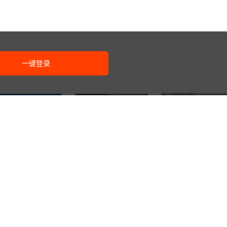
一键登录
6061 6063铝管 铝方
供应 6061 3003
厂家供应6061铝棒 2A12
2A12无缝铝管 LY12
05 5052 2011合金铝
铝扁 6063铝合金棒 LY12
19
18
¥
.
00
.
00
¥
.
00
已售
2000+
7075大口径铝合金厚壁
防锈 可定尺
铝方棒 7075铝棒