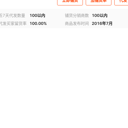
立即铺货
加铺货单
代发
近7天代发数量
100以内
铺货分销商数
100以内
代发买家留货率
100.00%
商品发布时间
2016年7月