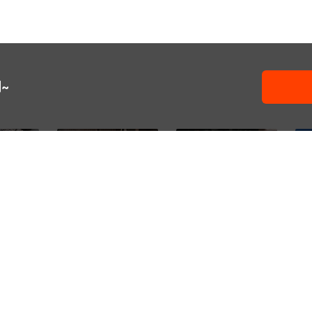
~
A12铝棒
库存 6061铝排 铝方棒
厂家直销 6063 角铝型材
库存
合金铝棒 机
6063 铝棒 7075 厂家
装饰铝角 6061角铝 可氧
60
19
18
17
¥
.
00
¥
.
00
¥
化喷涂 型号齐
排 