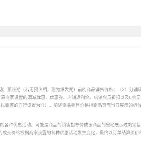
动）预热期（若无预热期，则为爆发期）前的商品销售价格；（2）分销
计算商家设置的满减优惠、优惠券、店铺返利金、店铺会员折扣以及L会
终以商家的自行设置为准）。前述商品销售价格指商品页面当日展示的标
的各种优惠活动。可能是商品的销售指导价或该商品的曾经展示过的销售
体的成交价格根据商家设置的各种优惠活动发生变化，最终以订单结算页价