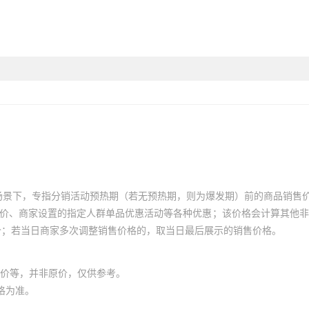
场景下，专指分销活动预热期（若无预热期，则为爆发期）前的商品销售
员价、商家设置的指定人群单品优惠活动等各种优惠；该价格会计算其他
价；若当日商家多次调整销售价格的，取当日最后展示的销售价格。
价等，并非原价，仅供参考。
格为准。