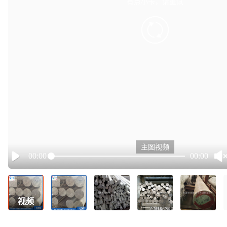
有点小卡，请重试
retry
主图视频
00:00
00:00
Play
视频