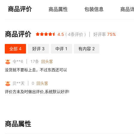
商品评价
商品属性
包装信息
商品
商品评价
4.5
4
条评价
好评率
75
%
全部
4
好评
3
中评
1
有内容
2
令**6
17
条
回头客
没货就不要标上去，不过东西还可以
贝**天
0
回头客
评价方未及时做出评价,系统默认好评!
商品属性