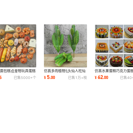
真面包糕点食物玩具蛋糕
仿真多肉植物5头仙人柱仙
仿真水果蛋糕巧克力蛋
装饰挂件摆设道具软香拍
人掌人造假花绿植墙室内家
包房装饰道具奶油蛋糕
5
62
5
¥
.
00
¥
.
00
已售
5000+
个
已售
1万+
枝
已售
40
摆拍拍摄
居装饰品摆件
工艺品摆件