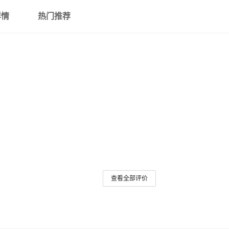
详情
热门推荐
扁金枪鱼
红色吉鱼
灰色吉鱼
粉色吉鱼
鲟鱼（3色混色出)
白色花点鲤鱼
小红鲤鱼
查看全部评价
小灰鲤鱼
大头鱼（雄鱼）
翘嘴鱼