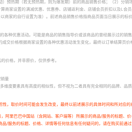
动）预热期（若无预热期，则为爆发期）前的商品销售价格；（2）分销
计算商家设置的满减优惠、优惠券、店铺返利金、店铺会员折扣以及L会
终以商家的自行设置为准）。前述商品销售价格指商品页面当日展示的标
的各种优惠活动。可能是商品的销售指导价或该商品的曾经展示过的销售
体的成交价格根据商家设置的各种优惠活动发生变化，最终以订单结算页价
后的价格，并非原价，仅供参考。
积销量
多维度要素具有高度的相似性，但不视为二者具有完全相同的品牌、品质
延迟性，取价时间可能会发生改变，最终以前述展示的具体时间和所对应的
者，阿里巴巴中国站（含网站、客户端等）所展示的商品/服务的标题、
商品/服务的标题、价格、详情等任何信息有任何疑问的，请在购买前通