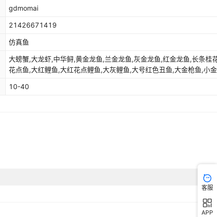
gdmomai
库存
89741
条
21426671419
库存
9835
条
仿真鱼
大螃蟹,大龙虾,中华鲟,黄金龙鱼,兰金龙鱼,灰金龙鱼,红金龙鱼,长条桂花
库存
6957
条
花点鱼,大红鲤鱼,大红花点鲤鱼,大灰鲤鱼,大号红色丑鱼,大金枪鱼,小金
扁金枪鱼,红色吉鱼,灰色吉鱼,粉色吉鱼,鲟鱼（3色混色出),白色花点鲤
库存
2389
条
10-40
红鲤鱼,小灰鲤鱼,大头鱼（雄鱼）,翘嘴鱼,绿鲤鱼 绿色,鲈鱼,金鲤鱼,桂花鱼,
小河豚鱼,多宝鱼,秋刀鱼,草鱼(青鱼),鳊鱼,鲳鱼,小海鱼(单条价格）,小
库存
966
条
小龙虾
库存
9807
条
库存
8793
条
库存
98750
条
库存
8789
条
客服
库存
69850
条
APP