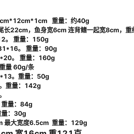
小海鱼(单条价格）
小螃蟹
小龙虾