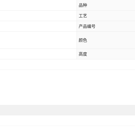
品种
绿鲤鱼 绿色
工艺
鲈鱼
产品编号
金鲤鱼
颜色
桂花鱼
高度
小河豚鱼
多宝鱼
秋刀鱼
草鱼(青鱼)
鳊鱼
鲳鱼