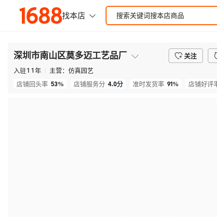
深圳市南山区莫多迈工艺品厂
关注
入驻
11
年
主营：
仿真园艺
53%
4.0
分
91%
店铺回头率
店铺服务分
准时发货率
店铺好评