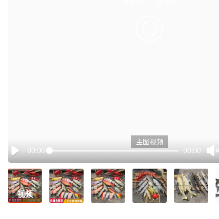
有点小卡，请重试
retry
主图视频
00:00
00:00
Play
视频