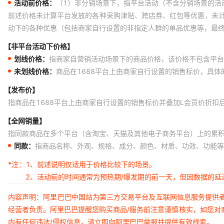
活动前价格：
（1）非分销场景下，指平台活动（不含分销场景的活
前述价格未计算平台发放的各种采购津贴、跨店券、红包等优惠，未
动下的各种优惠（包括商家自行设置的非指定人群的单品优惠等，最
【非平台活动下价格】
划线价格：
指商家自营销活动场景下的商品价格，该价格不包含平台
未划线价格：
商品在1688平台上由商家自行设置的销售标价，具
【发布价】
指商品在1688平台上由商家自行设置的销售标价并叠加L会员价折扣
【全网销量】
指同款商品在多个平台（含淘宝、天猫及其他电子商务平台）上的累
同款：
指商品名称、外观、规格、成分、颜色、材质、功效、功能等
*注：
1、前述说明仅适用于价格比较下的场景。
2、活动前的时间通常为预热期/爆发期的前一天，但因数据的
内容声明：阿里巴巴中国站为第三方交易平台及互联网信息服务提供
经营者负责。阿里巴巴提醒您购买商品/服务前注意谨慎核实，如您对
内有任何违法/侵权信息，请立即向阿里巴巴举报并提供有效线索。