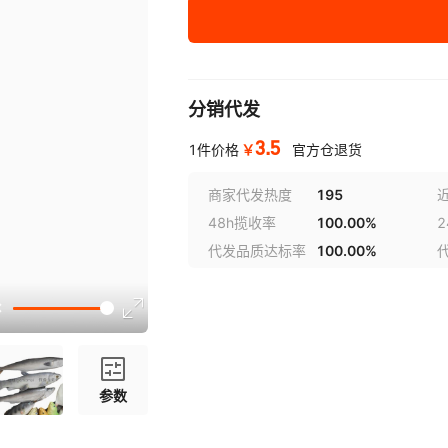
兰金龙鱼
灰金龙鱼
红金龙鱼
分销代发
长条桂花鱼
3.5
￥
1件价格
官方仓退货
花点鱼
商家代发热度
195
48h揽收率
100.00%
大红鲤鱼
代发品质达标率
100.00%
大红花点鲤鱼
大灰鲤鱼
大号红色丑鱼
参数
大金枪鱼
小金枪鱼