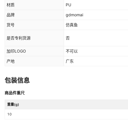
材质
PU
品牌
gdmomai
货号
仿真鱼
是否专利货源
否
加印LOGO
不可以
产地
广东
包装信息
商品件重尺
重量(g)
10