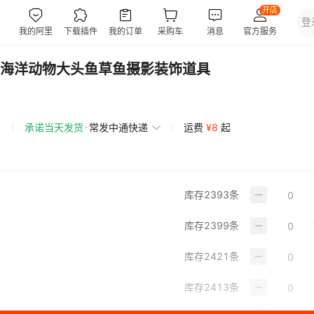
海洋动物大头鱼草鱼摄影装饰道具
承诺当天发货
常发中通快递
运费
¥
8
起
库存
2393
条
库存
2399
条
库存
2421
条
库存
2413
条