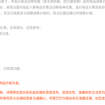
场景下，专指分销活动预热期（若无预热期，则为爆发期）前的商品销售
员价、商家设置的指定人群单品优惠活动等各种优惠；该价格会计算其他
价；若当日商家多次调整销售价格的，取当日最后展示的销售价格。
价等，并非原价，仅供参考。
格为准。
、功效或功能。
商品价格为准。
价格、详情等信息内容系由店铺经营者发布，其真实性、准确性和合法性
过阿里旺旺与店铺经营者沟通确认；阿里巴巴中国站存在海量店铺，如您