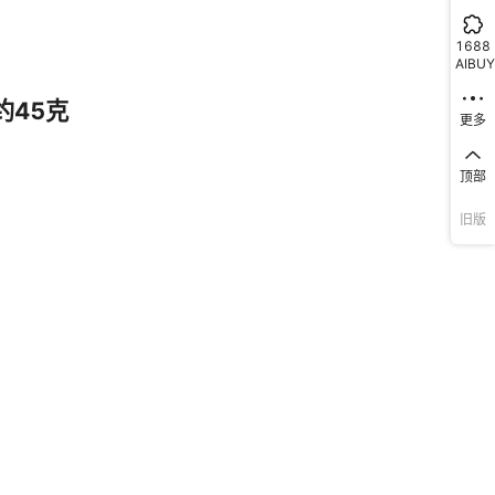
库存
78621
条
1688
AIBUY
库存
2762
条
更多
库存
72754
条
顶部
旧版