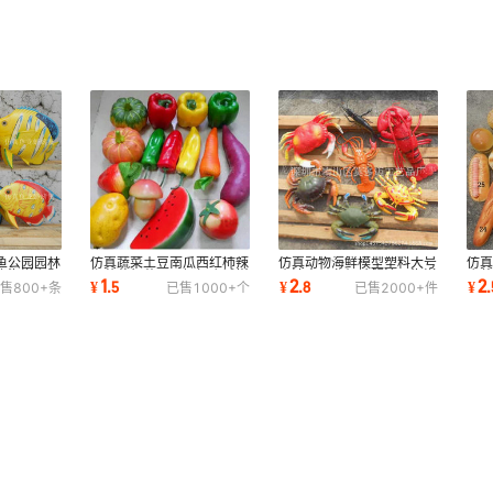
鱼公园园林
仿真蔬菜土豆南瓜西红柿辣
仿真动物海鲜模型塑料大号
仿
饰海洋主题
椒蘑菇红薯西瓜橱柜店铺样
小波士顿龙虾螃蟹澳洲海洋
店
1
2
2
¥
.
5
¥
.
8
¥
.
售
800+
条
已售
1000+
个
已售
2000+
件
板厨房摆设
早教认知玩具
照