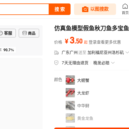
仿真鱼模型假鱼秋刀鱼多宝鱼
客服
商品
3
.
50
¥
价格
登录查看更多优惠
起
90.7%
率
广东广州
送至
加利福尼亚州洛杉矶
7天无理由退货
晚发必赔
颜色
大螃蟹
大龙虾
中华鲟
黄金龙鱼