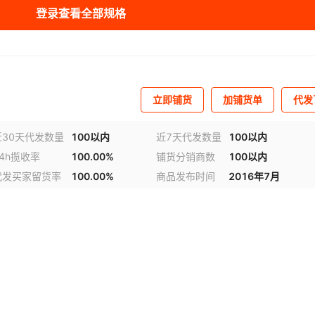
库存
2426
条
登录查看全部规格
库存
2432
条
库存
2417
条
库存
2391
条
立即铺货
加铺货单
代发
库存
2401
条
近30天代发数量
100以内
近7天代发数量
100以内
24h揽收率
100.00%
铺货分销商数
100以内
库存
2421
条
代发买家留货率
100.00%
商品发布时间
2016年7月
库存
2429
条
库存
2422
条
库存
2418
条
库存
2421
条
库存
2394
条