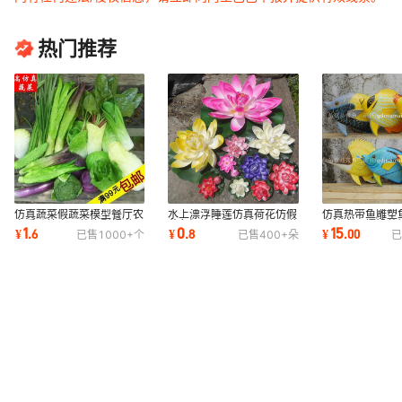
热门推荐
仿真蔬菜假蔬菜模型餐厅农
水上漂浮睡莲仿真荷花仿假
仿真热带鱼雕塑
家乐跨境家居装饰影视道具
花鱼缸水池景观装饰舞蹈道
水族家居摆设装
1
0
15
¥
.
6
¥
.
8
¥
.
00
已售
1000+
个
已售
400+
朵
已
塑料水果批发
具荷花叶莲花
热带鱼工艺品