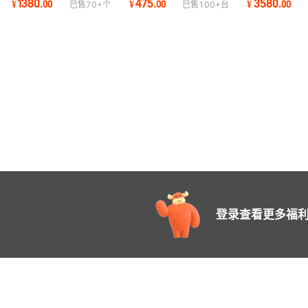
1380
475
3580
¥
.
00
¥
.
00
¥
.
00
已售
70+
个
已售
100+
台
充氮防水
望远镜 TS70400
高亮防水双筒望
登录查看更多福利