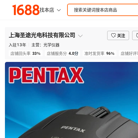
上海圣途光电科技有限公司
关注
入驻
13
年
主营：
光学仪器
33%
4.0
分
96%
店铺回头率
店铺服务分
准时发货率
店铺好评