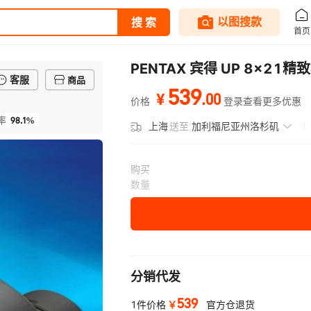
PENTAX 宾得 UP 8x
客服
商品
539
.
00
¥
价格
登录查看更多优惠
98.1%
率
上海
送至
加利福尼亚州洛杉矶
购买
数量
分销代发
539
￥
1件价格
官方仓退货