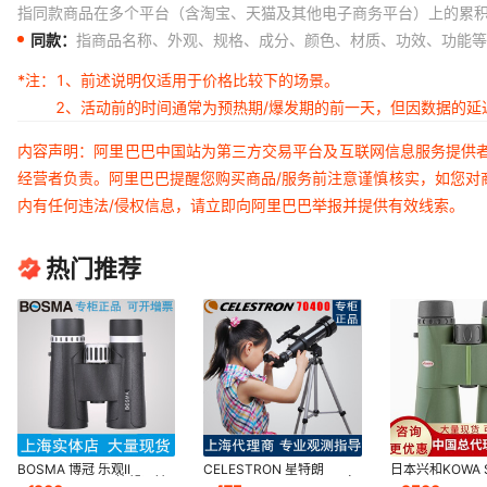
指同款商品在多个平台（含淘宝、天猫及其他电子商务平台）上的累
同款：
指商品名称、外观、规格、成分、颜色、材质、功效、功能等
*注：
1、前述说明仅适用于价格比较下的场景。
2、活动前的时间通常为预热期/爆发期的前一天，但因数据的
内容声明：阿里巴巴中国站为第三方交易平台及互联网信息服务提供
经营者负责。阿里巴巴提醒您购买商品/服务前注意谨慎核实，如您对
内有任何违法/侵权信息，请立即向阿里巴巴举报并提供有效线索。
热门推荐
BOSMA 博冠 乐观II
CELESTRON 星特朗
日本兴和KOWA 
10x42 8X42 双筒望远镜
Travel Scope 70400天文
II10X50 12X