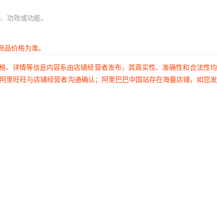
、功效或功能。
商品价格为准。
价格、详情等信息内容系由店铺经营者发布，其真实性、准确性和合法性
过阿里旺旺与店铺经营者沟通确认；阿里巴巴中国站存在海量店铺，如您