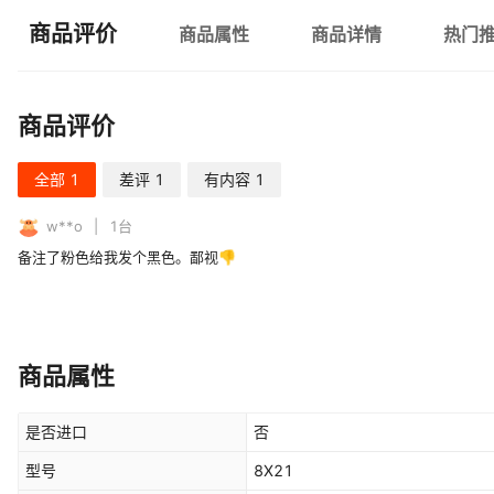
商品评价
商品属性
商品详情
热门
商品评价
全部
1
差评
1
有内容
1
w**o
1
台
备注了粉色给我发个黑色。鄙视👎
商品属性
是否进口
否
型号
8X21