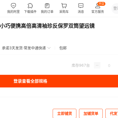
21精致小巧便携高倍高清袖珍反保罗双筒望远镜
承诺3天发货·常发中通快递
包邮
库存
967
台
登录查看全部规格
立即铺货
加铺货单
代发