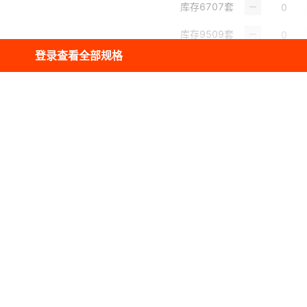
库存
6707
套
库存
9509
套
登录查看全部规格
库存
9201
套
库存
1073
套
库存
6061
套
库存
9387
套
库存
8530
套