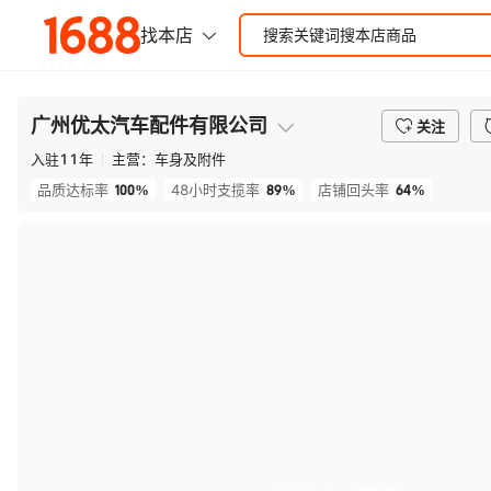
广州优太汽车配件有限公司
关注
入驻
11
年
主营：
车身及附件
100%
89%
64%
品质达标率
48小时支揽率
店铺回头率