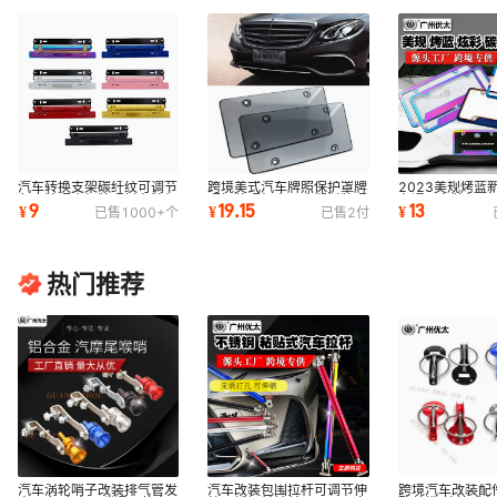
汽车转换支架碳纤纹可调节
跨境美式汽车牌照保护罩牌
2023美规烤蓝
角度牌照支架牌照托车牌架
照框牌照架高强度塑料牌照
车通用车牌架 
9
19.15
13
¥
¥
¥
已售
1000+
个
已售
2
付
汽车配件用品
保护厂家直供
框汽车装饰用品
热门推荐
汽车涡轮哨子改装排气管发
汽车改装包围拉杆可调节伸
跨境汽车改装配