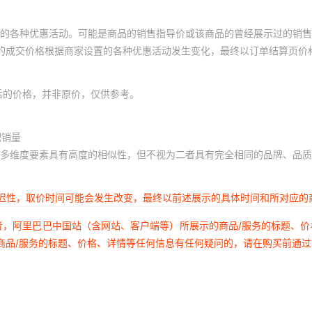
的各种优惠活动。可能是商品的销售指导价或该商品的曾经展示过的销售
体的成交价格根据商家设置的各种优惠活动发生变化，最终以订单结算页价
后的价格，并非原价，仅供参考。
积销量
多维度要素具有高度的相似性，但不视为二者具有完全相同的品牌、品质
延迟性，取价时间可能会发生改变，最终以前述展示的具体时间和所对应的
者，阿里巴巴中国站（含网站、客户端等）所展示的商品/服务的标题、
商品/服务的标题、价格、详情等任何信息有任何疑问的，请在购买前通