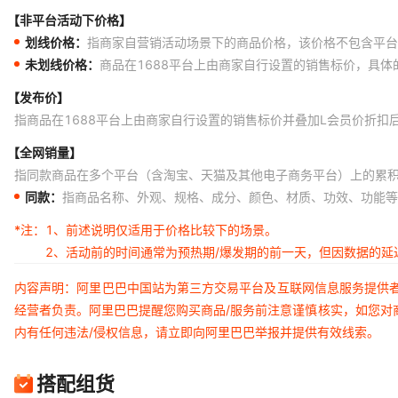
【非平台活动下价格】
划线价格：
指商家自营销活动场景下的商品价格，该价格不包含平台
未划线价格：
商品在1688平台上由商家自行设置的销售标价，具
【发布价】
指商品在1688平台上由商家自行设置的销售标价并叠加L会员价折扣
【全网销量】
指同款商品在多个平台（含淘宝、天猫及其他电子商务平台）上的累
同款：
指商品名称、外观、规格、成分、颜色、材质、功效、功能等
*注：
1、前述说明仅适用于价格比较下的场景。
2、活动前的时间通常为预热期/爆发期的前一天，但因数据的
内容声明：阿里巴巴中国站为第三方交易平台及互联网信息服务提供
经营者负责。阿里巴巴提醒您购买商品/服务前注意谨慎核实，如您对
内有任何违法/侵权信息，请立即向阿里巴巴举报并提供有效线索。
搭配组货