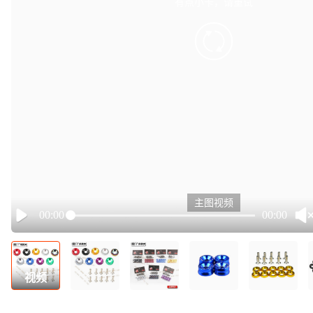
有点小卡，请重试
retry
主图视频
00:00
00:00
Play
视频