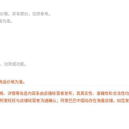
价等，并非原价，仅供参考。
格为准。
、功效或功能。
商品价格为准。
价格、详情等信息内容系由店铺经营者发布，其真实性、准确性和合法性
过阿里旺旺与店铺经营者沟通确认；阿里巴巴中国站存在海量店铺，如您