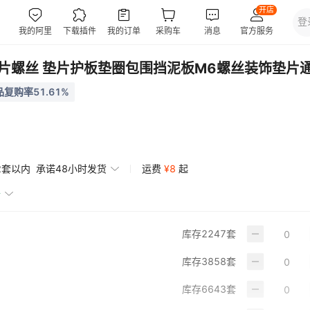
垫片螺丝 垫片护板垫圈包围挡泥板M6螺丝装饰垫片
复购率51.61%
2套以内
承诺48小时发货
运费
¥
8
起
赔
库存
2247
套
库存
3858
套
库存
6643
套