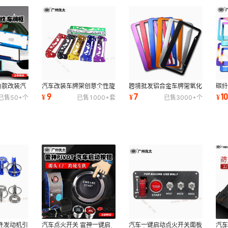
新款改装汽
汽车改装车牌架创意个性旋
跨境批发铝合金车牌架氧化
碳
不锈钢车牌
转车牌架框托铝合金托牌照
号牌框彩色牌照架美规不锈
子
9
7
1
¥
¥
¥
已售
50+
个
已售
1000+
套
已售
3000+
个
可调节车牌框
钢ABS车牌架
套
件发动机引
汽车点火开关 雷神一键启
汽车一键启动点火开关面板
汽车