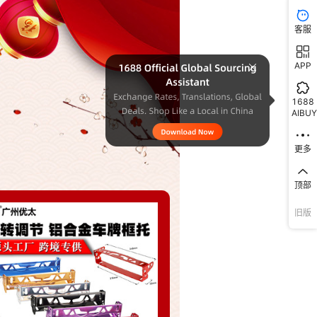
客服
APP
1688
AIBUY
更多
顶部
旧版