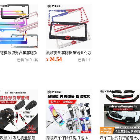
纤维车牌边框汽车车牌架
新款美规车牌框镶钻亚克力
牌照框汽车牌架框牌照架
渐变钻石车牌架不锈钢装饰
0
24.54
¥
已售
900+
套
已售
1
个
新交规通用
蝴蝶结车牌框
改装D1发动机盖锁隐
跨境汽车保险杠钩扣 包围
汽车三段式前铲前唇大