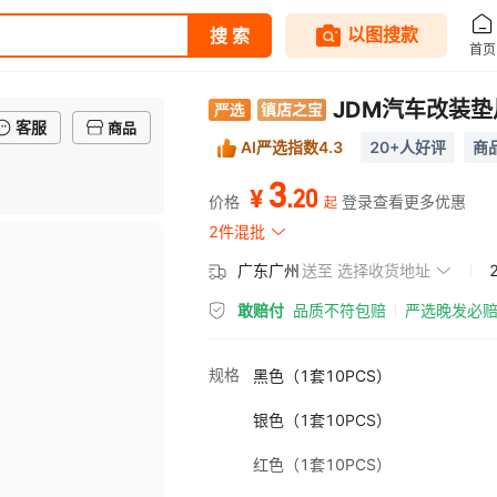
JDM汽车改装
客服
商品
AI严选指数4.3
20+人好评
商品
3
.
20
¥
价格
登录查看更多优惠
起
2件混批
广东广州
送至
选择收货地址
敢赔付
品质不符包赔
严选晚发必
规格
黑色（1套10PCS）
银色（1套10PCS）
红色（1套10PCS）