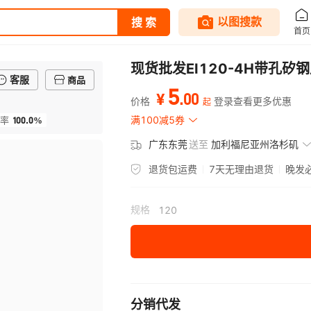
现货批发EI120-4H带孔
客服
商品
5
.
00
¥
价格
登录查看更多优惠
起
100.0%
满100减5券
率
广东东莞
送至
加利福尼亚州洛杉矶
退货包运费
7天无理由退货
晚发
规格
120
分销代发