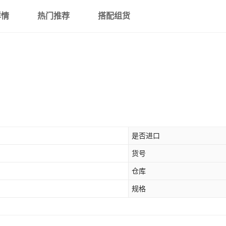
详情
热门推荐
搭配组货
是否进口
货号
仓库
规格