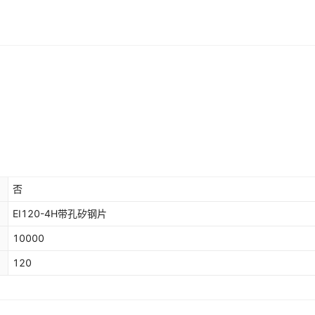
否
EI120-4H带孔矽钢片
10000
120