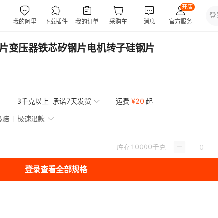
矽钢片变压器铁芯矽钢片电机转子硅钢片
3千克以上
承诺7天发货
运费
¥
20
起
必赔
极速退款
库存
10000
千克
登录查看全部规格