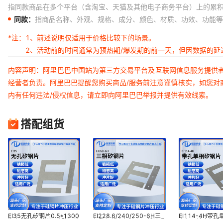
指同款商品在多个平台（含淘宝、天猫及其他电子商务平台）上的累
同款：
指商品名称、外观、规格、成分、颜色、材质、功效、功能等
*注：
1、前述说明仅适用于价格比较下的场景。
2、活动前的时间通常为预热期/爆发期的前一天，但因数据的
内容声明：阿里巴巴中国站为第三方交易平台及互联网信息服务提供
经营者负责。阿里巴巴提醒您购买商品/服务前注意谨慎核实，如您对
内有任何违法/侵权信息，请立即向阿里巴巴举报并提供有效线索。
搭配组货
EI35无孔矽钢片0.5*1300
EI228.6/240/250-6H三
EI114-4H带
汽车点火器用硅钢片矽钢片
相矽钢片电机铁心用低铁损
电机马达定子转