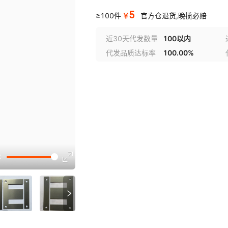
5
￥
≥100件
官方仓退货,晚揽必赔
近30天代发数量
100以内
代发品质达标率
100.00%
选型视