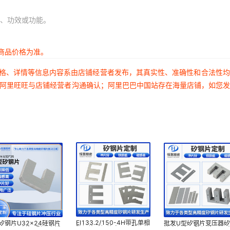
、功效或功能。
商品价格为准。
价格、详情等信息内容系由店铺经营者发布，其真实性、准确性和合法性
过阿里旺旺与店铺经营者沟通确认；阿里巴巴中国站存在海量店铺，如您
EI133.2/150-4H带孔单相
矽钢片U32x24硅钢片
批发U型矽钢片变压器矽
矽钢片硅钢片变压器矽钢片
2x25间隙片U型调直插
片电机定子矽钢片UPS