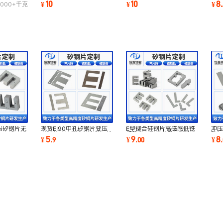
10
10
8
¥
¥
¥
000+
千克
冷轧硅钢叠片
机铆合叠片
片
i矽钢片无
现货EI90中孔矽钢片变压
E型铆合硅钢片高磁感低铁
冲压
加工变压器
器铁芯硅钢片电机定转子铁
损值变压器铁芯矽钢片电机
矽钢
5
9
8
¥
.
9
¥
.
00
¥
.
芯带孔矽钢片
转子矽钢片
钢