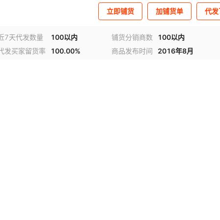
立即铺货
加铺货单
代发
近7天代发数量
100以内
铺货分销商数
100以内
代发买家留货率
100.00%
商品发布时间
2016年8月
频
1
/
2