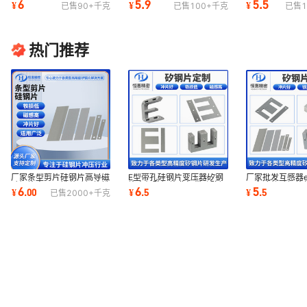
6
5.9
5.5
¥
¥
¥
已售
90+
千克
已售
100+
千克
已售
1
取向电工钢片
新日铁电工钢片
片加工矽钢冲片
热门推荐
厂家条型剪片硅钢片高导磁
E型带孔硅钢片变压器矽钢
厂家批发互感器e
硅钢片变压器铁芯硅钢片铁
片电机矽钢片非标带孔矽钢
取向冷轧硅钢片
6
6
5
¥
.
00
¥
.
5
¥
.
5
已售
2000+
千克
芯冲片加工
片加工分条
矽钢片ei片