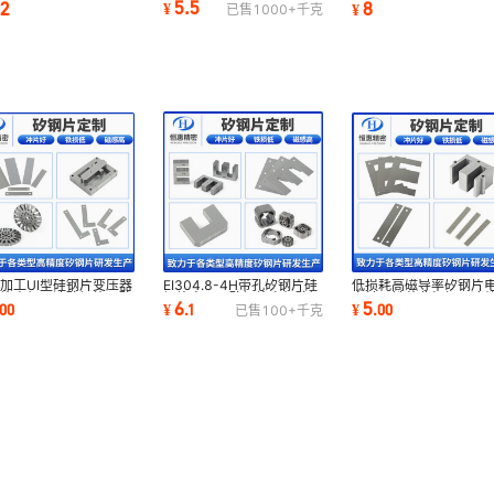
5.5
.2
8
¥
¥
已售
1000+
千克
电机矽钢片
摆片无取向硅钢片
专用硅钢片
EI304.8-4H带孔矽钢片硅
加工UI型硅钢片变压器
低损耗高磁导率矽钢片
钢片变压器矽钢片电机矽钢
片电机马达矽钢片UI矽
定转子铁芯非标加工冷
6
5
¥
.
1
00
¥
.
00
已售
100+
千克
片型号齐全
片源头厂家
取向电工钢