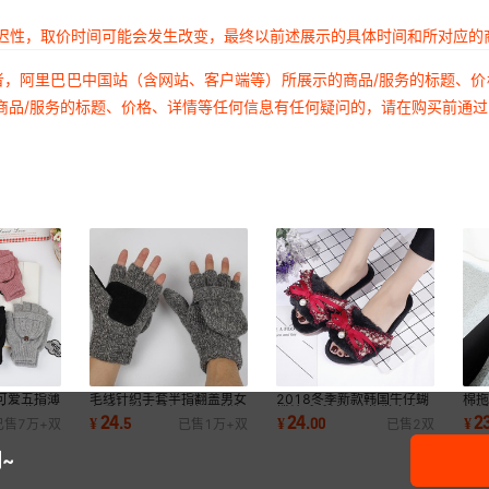
延迟性，取价时间可能会发生改变，最终以前述展示的具体时间和所对应的
者，阿里巴巴中国站（含网站、客户端等）所展示的商品/服务的标题、
商品/服务的标题、价格、详情等任何信息有任何疑问的，请在购买前通
可爱五指薄
毛线针织手套半指翻盖男女
2018冬季新款韩国牛仔蝴
棉
 冬天学生
冬季韩版羊毛加绒加厚猪保
蝶结毛毛绒包头拖鞋女士家
韩
24
24
2
¥
.
5
¥
.
00
¥
已售
7万+
双
已售
1万+
双
已售
2
双
暖户外骑行
居时尚外穿防滑
时
~