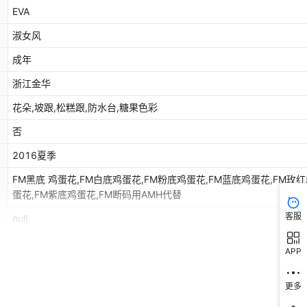
EVA
淑女风
成年
浙江金华
花朵,坡跟,松糕跟,防水台,糖果色彩
否
2016夏季
FM黑底 鸡蛋花,FM白底鸡蛋花,FM粉底鸡蛋花,FM蓝底鸡蛋花,FM玫
蛋花,FM紫底鸡蛋花,FM断码用AMH代替
客服
null
APP
更多