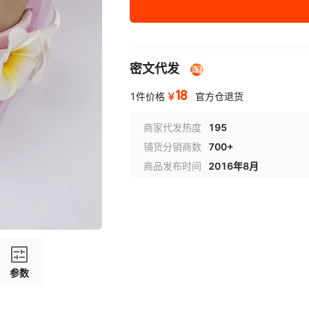
38
39
密文代发
40
18
￥
1件价格
官方仓退货
41
商家代发热度
195
铺货分销商数
700+
商品发布时间
2016年8月
参数