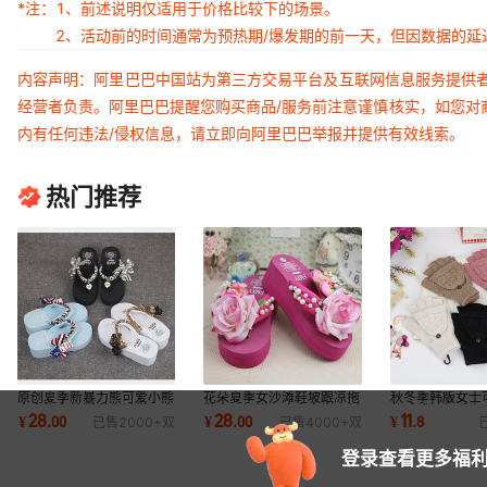
*注：
1、前述说明仅适用于价格比较下的场景。
2、活动前的时间通常为预热期/爆发期的前一天，但因数据的
内容声明：阿里巴巴中国站为第三方交易平台及互联网信息服务提供
经营者负责。阿里巴巴提醒您购买商品/服务前注意谨慎核实，如您对
内有任何违法/侵权信息，请立即向阿里巴巴举报并提供有效线索。
热门推荐
原创夏季新暴力熊可爱小熊
花朵夏季女沙滩鞋坡跟凉拖
秋冬季韩版女士
人字拖女韩版学生松糕厚底
鞋高跟松糕厚底人字拖原创
款毛线针织手套
28
28
11
¥
.
00
¥
.
00
¥
.
8
已售
2000+
双
已售
4000+
双
凉拖鞋女沙滩
手工花朵DIY
写字半指翻盖
登录查看更多福利