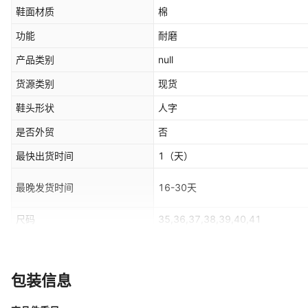
鞋面材质
棉
功能
耐磨
产品类别
null
货源类别
现货
鞋头形状
人字
是否外贸
否
最快出货时间
1
（天）
最晚发货时间
16-30天
尺码
35,36,37,38,39,40,41
null
null
包装信息