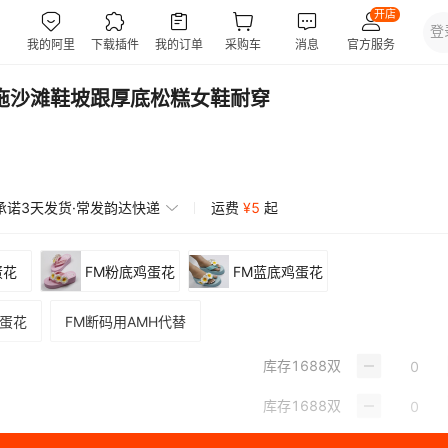
拖沙滩鞋坡跟厚底松糕女鞋耐穿
承诺3天发货·常发韵达快递
运费
¥
5
起
蛋花
FM粉底鸡蛋花
FM蓝底鸡蛋花
鸡蛋花
FM断码用AMH代替
库存
1688
双
库存
1688
双
库存
1688
双