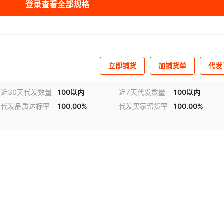
登录查看全部规格
库存
1688
双
库存
1688
双
库存
1688
双
立即铺货
加铺货单
代发
库存
30
双
近30天代发数量
100以内
近7天代发数量
100以内
代发品质达标率
100.00%
代发买家留货率
100.00%