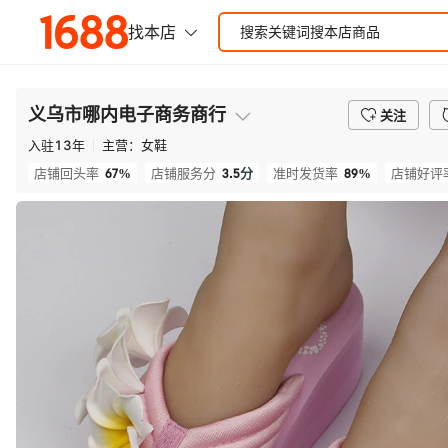
义乌市哪内电子商务商行
关注
入驻
13
年
主营：
女鞋
67%
3.5
分
89%
店铺回头率
店铺服务分
准时发货率
店铺好评