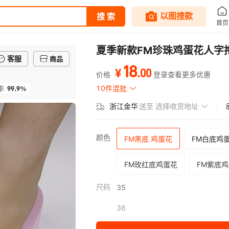
夏季新款FM珍珠鸡蛋花人字
客服
商品
18
.
00
¥
价格
登录查看更多优惠
99.9%
10件混批
率
浙江金华
送至
选择收货地址
颜色
FM黑底 鸡蛋花
FM白底鸡
FM玫红底鸡蛋花
FM紫底
尺码
35
36
37