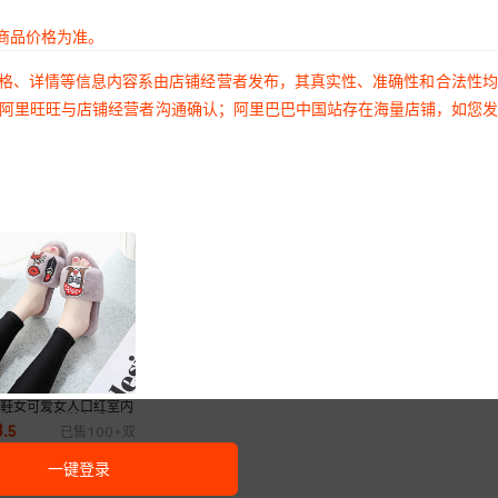
商品价格为准。
价格、详情等信息内容系由店铺经营者发布，其真实性、准确性和合法性
过阿里旺旺与店铺经营者沟通确认；阿里巴巴中国站存在海量店铺，如您
拖鞋女可爱女人口红室内
版家居毛毛拖鞋冬季保暖
3
.
5
已售
100+
双
尚外穿防滑
一键登录