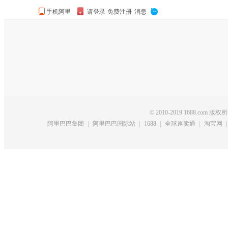
© 2010-2019 1688.com 版权
阿里巴巴集团
阿里巴巴国际站
1688
全球速卖通
淘宝网