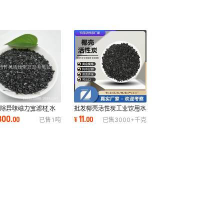
除异味磁力宝滤材 水
批发椰壳活性炭工业饮用水
殖净化水质除黄 椰壳
污水处理废气处理黄金提取
800
11
.
00
¥
.
00
已售
1
吨
已售
3000+
千克
质颗粒活性炭
活性炭黄金炭