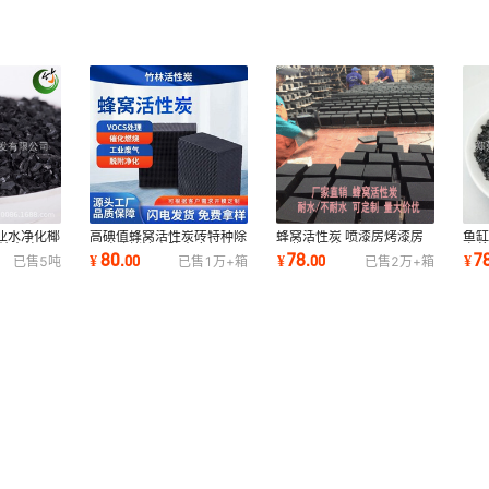
业水净化椰
高碘值蜂窝活性炭砖特种除
蜂窝活性炭 喷漆房烤漆房
鱼缸
值纯水处理
异味喷烤漆房防水废气处理
工业废气处理VOCs吸附
产养
80
78
7
¥
.
00
¥
.
00
¥
已售
5
吨
已售
1万+
箱
已售
2万+
箱
工业用炭炭块
800碘值防水蜂窝炭
煤