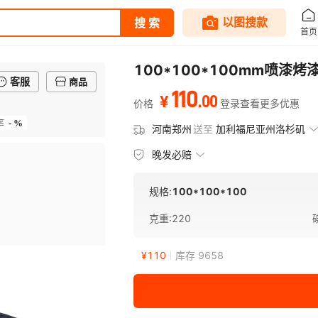
100*100*100mm喷
客服
商品
110
.
00
¥
价格
登录查看更多优惠
- %
率
河南郑州
送至
加利福尼亚州洛杉矶
晚发必赔
规格:
100*100*100
克重
:
220
¥
110
库存 9658