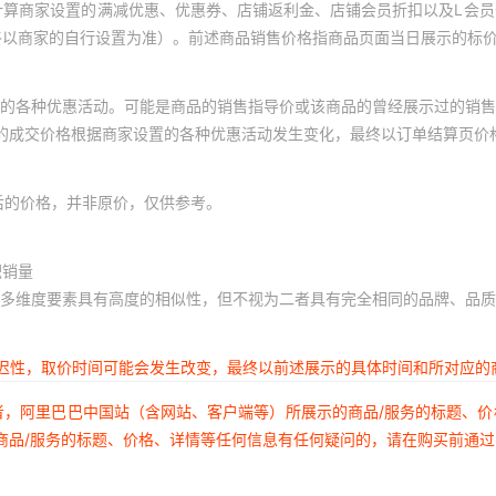
计算商家设置的满减优惠、优惠券、店铺返利金、店铺会员折扣以及L会
终以商家的自行设置为准）。前述商品销售价格指商品页面当日展示的标
的各种优惠活动。可能是商品的销售指导价或该商品的曾经展示过的销售
体的成交价格根据商家设置的各种优惠活动发生变化，最终以订单结算页价
后的价格，并非原价，仅供参考。
积销量
多维度要素具有高度的相似性，但不视为二者具有完全相同的品牌、品质
延迟性，取价时间可能会发生改变，最终以前述展示的具体时间和所对应的
者，阿里巴巴中国站（含网站、客户端等）所展示的商品/服务的标题、
商品/服务的标题、价格、详情等任何信息有任何疑问的，请在购买前通