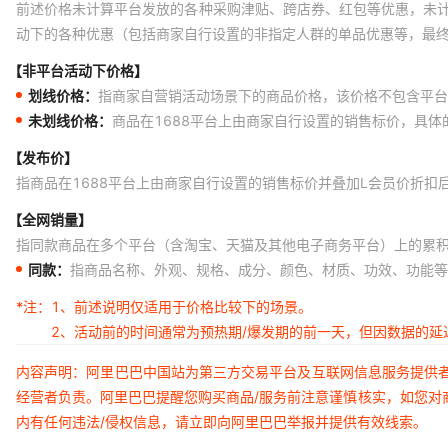
前述价格未计算平台发放的各种采购津贴、跨店券、红包等优惠，未
动下的各种优惠（包括商家自行设置的非指定人群的单品优惠等，最
【非平台活动下价格】
划线价格：
指商家自营销活动场景下的商品价格，该价格不包含平台
未划线价格：
商品在1688平台上由商家自行设置的销售标价，具
【发布价】
指商品在1688平台上由商家自行设置的销售标价并叠加L会员价折扣
【全网销量】
指同款商品在多个平台（含淘宝、天猫及其他电子商务平台）上的累
同款：
指商品名称、外观、规格、成分、颜色、材质、功效、功能等
*注：
1、前述说明仅适用于价格比较下的场景。
2、活动前的时间通常为预热期/爆发期的前一天，但因数据的
内容声明：阿里巴巴中国站为第三方交易平台及互联网信息服务提供
经营者负责。阿里巴巴提醒您购买商品/服务前注意谨慎核实，如您对
内有任何违法/侵权信息，请立即向阿里巴巴举报并提供有效线索。