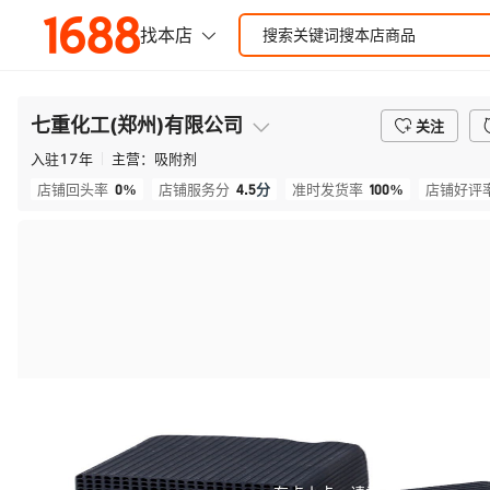
七重化工(郑州)有限公司
关注
入驻
17
年
主营：
吸附剂
0%
4.5
分
100%
店铺回头率
店铺服务分
准时发货率
店铺好评