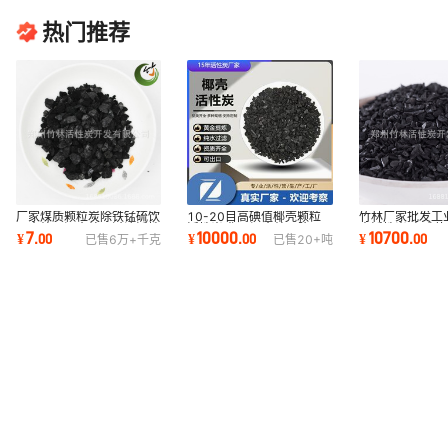
热门推荐
厂家煤质颗粒炭除铁锰硫饮
10-20目高碘值椰壳颗粒
竹林厂家批发工
用水处理污水处理过滤活性
活性炭 化工污水处理降
壳活性炭 高碘
7
10000
10700
¥
.
00
¥
.
00
¥
.
00
已售
6万+
千克
已售
20+
吨
炭水质净化
COD果壳活性炭批发
用活性炭颗粒