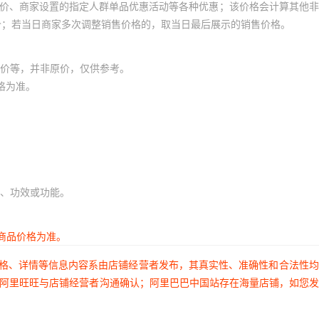
员价、商家设置的指定人群单品优惠活动等各种优惠；该价格会计算其他
价；若当日商家多次调整销售价格的，取当日最后展示的销售价格。
价等，并非原价，仅供参考。
格为准。
、功效或功能。
商品价格为准。
价格、详情等信息内容系由店铺经营者发布，其真实性、准确性和合法性
过阿里旺旺与店铺经营者沟通确认；阿里巴巴中国站存在海量店铺，如您