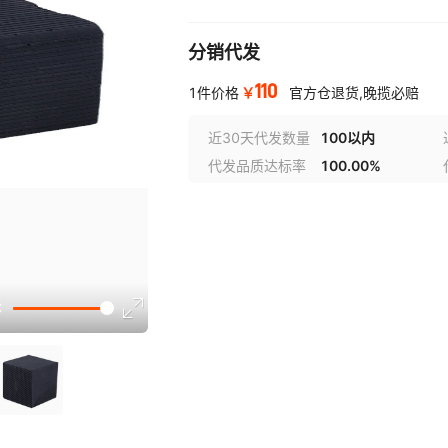
分销代发
110
￥
1件价格
官方仓退货,晚揽必赔
近30天代发数量
100以内
代发品质达标率
100.00%