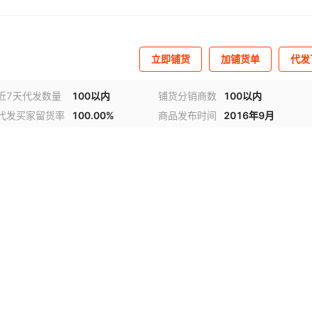
立即铺货
加铺货单
代发
近7天代发数量
100以内
铺货分销商数
100以内
代发买家留货率
100.00%
商品发布时间
2016年9月