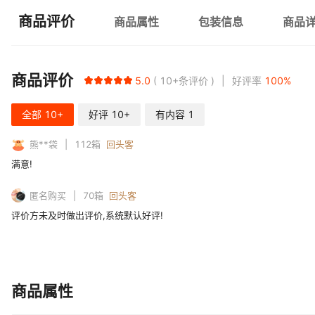
商品评价
商品属性
包装信息
商品
商品评价
5.0
10+
条评价
好评率
100
%
全部
10+
好评
10+
有内容
1
熊**袋
112
箱
回头客
满意!
匿名购买
70
箱
回头客
评价方未及时做出评价,系统默认好评!
商品属性