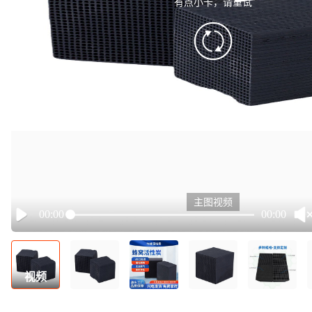
有点小卡，请重试
retry
主图视频
00:00
00:00
Play
视频