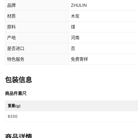
品牌
ZHULIN
材质
木炭
原料
煤
产地
河南
是否进口
否
特色服务
免费寄样
包装信息
商品件重尺
重量(g)
8200
商品详情