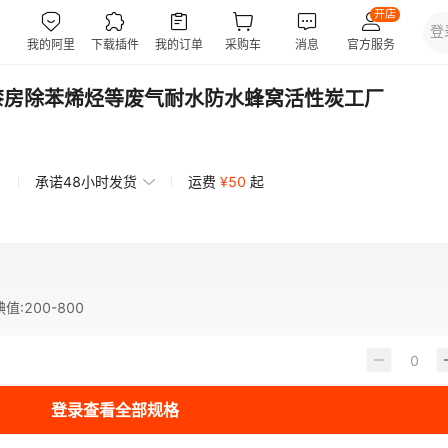
漆烤漆房除苯烯烃等废气耐水防水蜂窝活性炭工厂
承诺48小时发货
运费
¥
50
起
碘值
:
200-800
登录查看全部规格