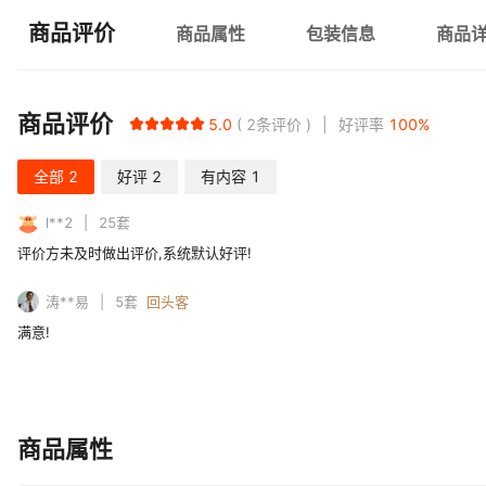
商品评价
商品属性
包装信息
商品
商品评价
5.0
2
条评价
好评率
100
%
全部
2
好评
2
有内容
1
l**2
25
套
评价方未及时做出评价,系统默认好评!
涛**易
5
套
回头客
满意!
商品属性