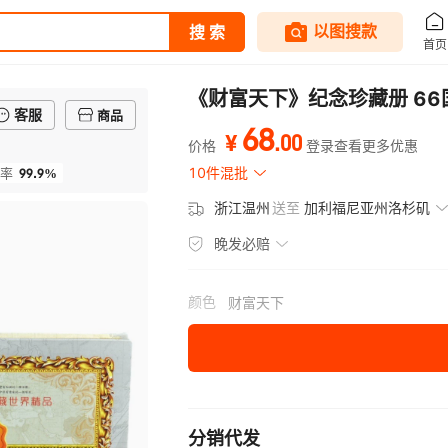
《财富天下》纪念珍藏册 66
客服
商品
68
.
00
¥
价格
登录查看更多优惠
99.9%
10件混批
率
浙江温州
送至
加利福尼亚州洛杉矶
晚发必赔
颜色
财富天下
分销代发