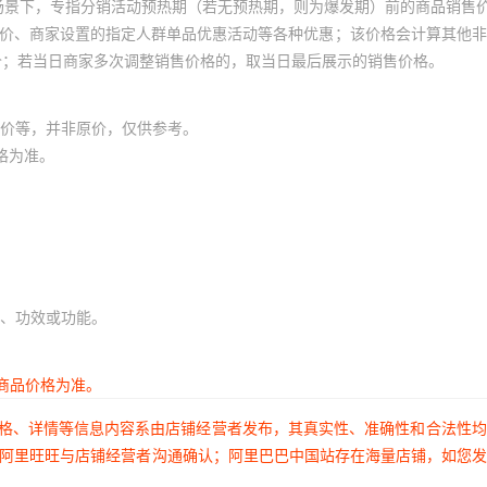
场景下，专指分销活动预热期（若无预热期，则为爆发期）前的商品销售
员价、商家设置的指定人群单品优惠活动等各种优惠；该价格会计算其他
价；若当日商家多次调整销售价格的，取当日最后展示的销售价格。
价等，并非原价，仅供参考。
格为准。
、功效或功能。
商品价格为准。
价格、详情等信息内容系由店铺经营者发布，其真实性、准确性和合法性
过阿里旺旺与店铺经营者沟通确认；阿里巴巴中国站存在海量店铺，如您