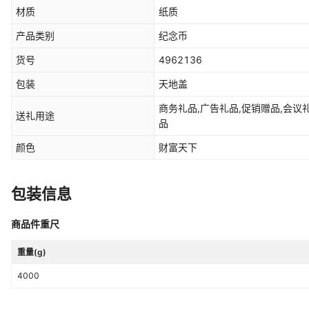
材质
纸质
产品类别
纪念币
货号
4962136
包装
天地盖
商务礼品,广告礼品,促销赠品,会议
送礼用途
品
颜色
财富天下
包装信息
商品件重尺
重量(g)
4000