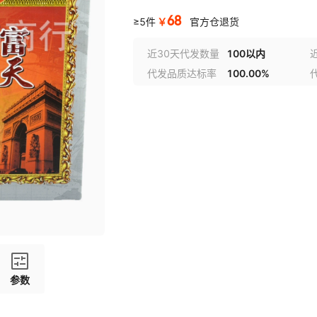
68
￥
≥5件
官方仓退货
近30天代发数量
100以内
代发品质达标率
100.00%
参数