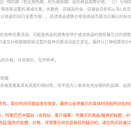
动）预热期（若无预热期，则为爆发期）前的商品销售价格；（2）分销
计算商家设置的满减优惠、优惠券、店铺返利金、店铺会员折扣以及L会
终以商家的自行设置为准）。前述商品销售价格指商品页面当日展示的标
的各种优惠活动。可能是商品的销售指导价或该商品的曾经展示过的销售
体的成交价格根据商家设置的各种优惠活动发生变化，最终以订单结算页价
后的价格，并非原价，仅供参考。
积销量
多维度要素具有高度的相似性，但不视为二者具有完全相同的品牌、品质
延迟性，取价时间可能会发生改变，最终以前述展示的具体时间和所对应的
者，阿里巴巴中国站（含网站、客户端等）所展示的商品/服务的标题、
商品/服务的标题、价格、详情等任何信息有任何疑问的，请在购买前通