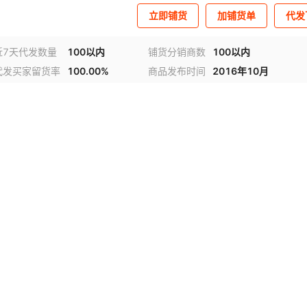
立即铺货
加铺货单
代发
近7天代发数量
100以内
铺货分销商数
100以内
代发买家留货率
100.00%
商品发布时间
2016年10月