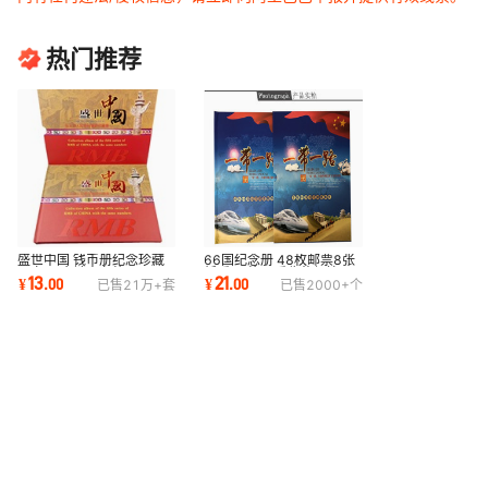
热门推荐
盛世中国 钱币册纪念珍藏
66国纪念册 48枚邮票8张
册空册 会销商务礼品
纸币10枚硬币收藏保护册
13
21
¥
.
00
¥
.
00
已售
21万+
套
已售
2000+
个
外币