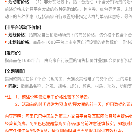
活动前价格：
（1）非分销场景下，指平台活动（不含分销场景的活
前述价格未计算平台发放的各种采购津贴、跨店券、红包等优惠，未
动下的各种优惠（包括商家自行设置的非指定人群的单品优惠等，最
【非平台活动下价格】
划线价格：
指商家自营销活动场景下的商品价格，该价格不包含平台
未划线价格：
商品在1688平台上由商家自行设置的销售标价，具
【发布价】
指商品在1688平台上由商家自行设置的销售标价并叠加L会员价折扣
【全网销量】
指同款商品在多个平台（含淘宝、天猫及其他电子商务平台）上的累
同款：
指商品名称、外观、规格、成分、颜色、材质、功效、功能等
*注：
1、前述说明仅适用于价格比较下的场景。
2、活动前的时间通常为预热期/爆发期的前一天，但因数据的
内容声明：阿里巴巴中国站为第三方交易平台及互联网信息服务提供
经营者负责。阿里巴巴提醒您购买商品/服务前注意谨慎核实，如您对
内有任何违法/侵权信息，请立即向阿里巴巴举报并提供有效线索。