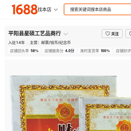
平阳县星硕工艺品商行
关注
入驻
14
年
主营：
邮票/钱币/纪念币
58%
4.0
分
100%
店铺回头率
店铺服务分
准时发货率
店铺好评