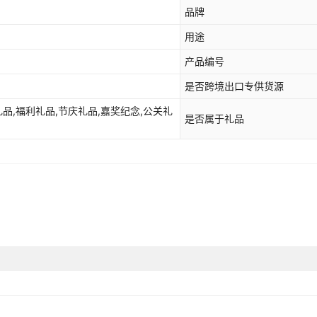
品牌
用途
产品编号
是否跨境出口专供货源
礼品,福利礼品,节庆礼品,嘉奖纪念,公关礼
是否属于礼品