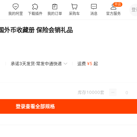
国外币收藏册 保险会销礼品
承诺3天发货·常发中通快递
运费
¥
5
起
库存
10000
套
登录查看全部规格