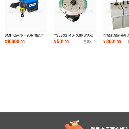
YSE802-4D-0.8KW实心
行吊航吊起重机
SMH双梁小车式电动葫芦
转子制动电机 软启动电机
双梁起重机联动
SMH固定式电动葫芦 江苏
501
3001
10000
¥
.
00
¥
.
00
¥
.
00
已售
9
个
青州市大力电机厂家
联动控制台厂
三马起重电动葫芦