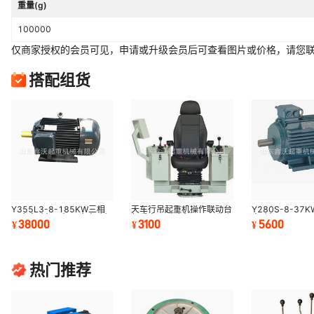
重量(g)
100000
仅商家授权的会员可见，申请或升级会员后可查看图片或价格，请您
搭配组货
Y355L3-8-185KW三相
天车行吊起重机操作联动台
Y280S-8-37
异步电动机三相异步电动机
起重电器联动台QTC2联动
电动机YS/YX 1
38000
3100
5600
¥
¥
¥
YE3-H普通船用电机
控制台 联动台
型异步电机厂家
热门推荐