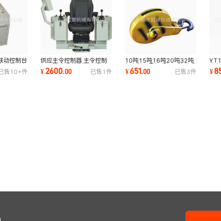
联动控制台
供应主令控制器 主令控制
10吨15吨16吨20吨32吨
YT
台行车天车
器价格 主令控制器厂家 主
行车单双梁起重机吊钩总成
电
2600
651
8
¥
.
00
¥
.
00
¥
已售
10+
件
已售
1
件
已售
3
件
令控制器参数
电动葫芦吊钩总成
电