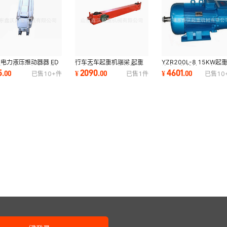
1电力液压推动器器 ED
行车天车起重机端梁 起重
YZR200L-8 15KW起
力液压推动器行车起重机
机龙门吊运行机构地梁 单
冶金用绕线转子三相异
5
2090
4601
.
00
¥
.
00
¥
.
00
已售
10+
件
已售
1
件
已售
10
力液压制动器
梁行车端梁全套
动机 YZR起重电机