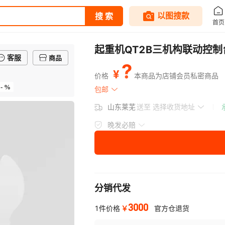
起重机QT2B三机构联动控
客服
商品
?
¥
价格
本商品为店铺会员私密商品
- %
包邮
山东莱芜
送至
选择收货地址
晚发必赔
分销代发
3000
￥
1件价格
官方仓退货