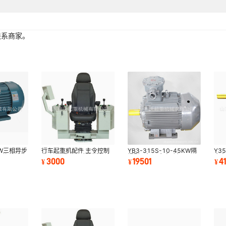
联系商家。
KW三相异步
行车起重机配件 主令控制
YB3-315S-10-45KW隔
Y3
.0绕线式中
台 QT5系列联动控制台 小
爆型三相异步电动机 YB3
步
3000
19501
4
¥
¥
¥
型起重机联动台
防爆电机YFB4防爆电机
SF