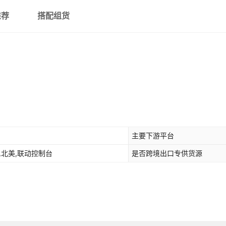
推荐
搭配组货
主要下游平台
美,北美,联动控制台
是否跨境出口专供货源