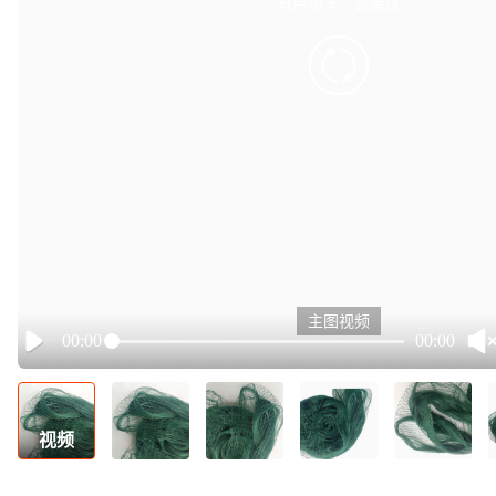
有点小卡，请重试
retry
主图视频
00:00
00:00
Play
视频