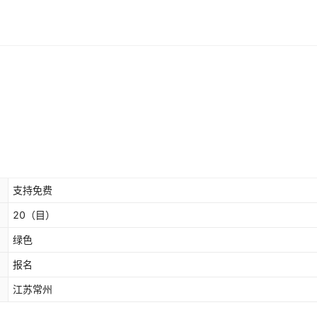
支持免费
20
（目）
绿色
报名
江苏常州