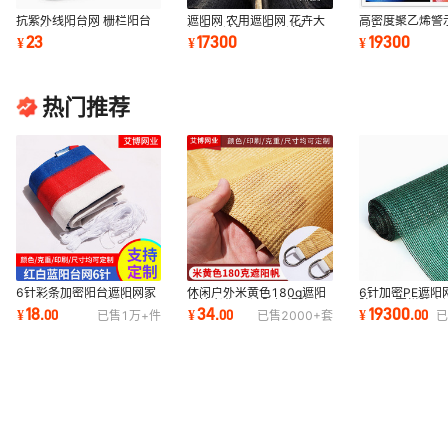
抗紫外线阳台网 栅栏阳台
遮阳网 农用遮阳网 花卉大
高密度聚乙烯警
网 耐候耐腐射阳台网
棚黑色遮阳网 黑色遮阴网
遮阳网
23
17300
19300
¥
¥
¥
耐候寿命长
热门推荐
6针彩条加密阳台遮阳网家
休闲户外米黄色180g遮阳
6针加密PE遮阳
用PE包边打孔园艺遮荫遮
帆抗老化PE遮阳棚帆防水
防晒网围栏防尘
18
34
19300
¥
.
00
¥
.
00
¥
.
00
已售
1万+
件
已售
2000+
套
已
光网抗老化降温
防晒帆布遮阳网
隔热网