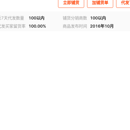
立即铺货
加铺货单
代发
近7天代发数量
100以内
铺货分销商数
100以内
代发买家留货率
100.00%
商品发布时间
2016年10月