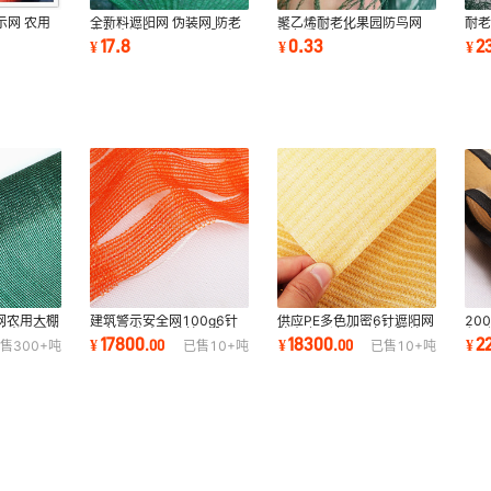
示网 农用
全新料遮阳网 伪装网 防老
聚乙烯耐老化果园防鸟网
耐老
化防尘遮阳网75%遮阳率
绿色质量好防鸟网
鸟网
17.8
0.33
2
¥
¥
¥
网农用大棚
建筑警示安全网100g6针
供应PE多色加密6针遮阳网
20
遮光网覆膜
PE抗老化密目防护网 隔离
防尘农用遮光网安全防护网
印
17800
18300
2
¥
.
00
¥
.
00
¥
售
300+
吨
已售
10+
吨
已售
10+
吨
网
覆膜隔热网