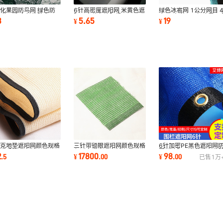
化果园防鸟网 绿色防
6针高密度遮阳网 米黄色遮
绿色冰雹网 1公分网目 4
 使用寿命长的防鸟网
阳网米黄色遮阳帆
克/平方 能用8年冰雹网 
3
5.65
19
¥
¥
鸟网
6针加密PE黑色遮阳网
0克地垫遮阳网颜色规格
三针带锁眼遮阳网颜色规格
围栏遮阴网扁丝抗老化
刷克重均可定制
印刷克重均可定制
98
2
17800
¥
.
00
.
5
¥
.
00
已售
1万
网隔热遮光网