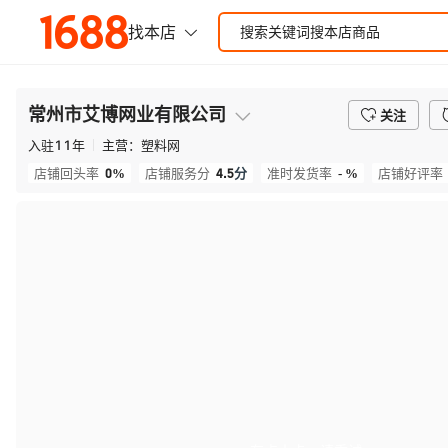
常州市艾博网业有限公司
关注
入驻
11
年
主营：
塑料网
0%
4.5
分
- %
店铺回头率
店铺服务分
准时发货率
店铺好评率