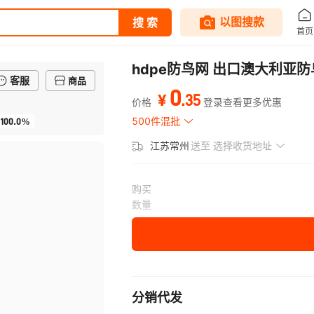
hdpe防鸟网 出口澳大利亚防
客服
商品
0
.
35
¥
价格
登录查看更多优惠
100.0%
500件混批
江苏常州
送至
选择收货地址
购买
数量
分销代发