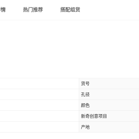
详情
热门推荐
搭配组货
货号
孔径
颜色
新奇创意项目
产地