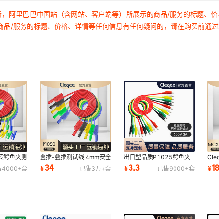
者，阿里巴巴中国站（含网站、客户端等）所展示的商品/服务的标题、
商品/服务的标题、价格、详情等任何信息有任何疑问的，请在购买前通
转鳄鱼夹测
叠插-叠插测试线 4mm安全
出口型品质P1025鳄鱼夹
Cl
夹RV硅胶
香蕉插头连接线RV硅胶测
转鳄鱼夹五色线 10根一捆
线 
34
3.3
1
¥
¥
¥
售
4000+
套
已售
3万+
套
已售
9000+
套
试线可续插
价格 鳄鱼夹线
测