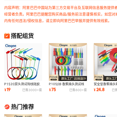
内容声明：阿里巴巴中国站为第三方交易平台及互联网信息服务提供
经营者负责。阿里巴巴提醒您购买商品/服务前注意谨慎核实，如您对
内有任何违法/侵权信息，请立即向阿里巴巴举报并提供有效线索。
搭配组货
P1520双头测试钩线硅胶
P1050B 香蕉插头测试线
安全型香蕉插头
测试引线5PCS 测试电缆电
高品质多功能组合套件
试线全铜高压鱼
19
75
24.8
¥
¥
¥
已售
3000+
套
已售
600+
套
已
线双IC测试夹
线电气测试线
热门推荐