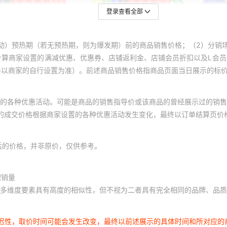
登录查看全部
动）预热期（若无预热期，则为爆发期）前的商品销售价格；（2）分销
计算商家设置的满减优惠、优惠券、店铺返利金、店铺会员折扣以及L会
终以商家的自行设置为准）。前述商品销售价格指商品页面当日展示的标
的各种优惠活动。可能是商品的销售指导价或该商品的曾经展示过的销售
体的成交价格根据商家设置的各种优惠活动发生变化，最终以订单结算页价
后的价格，并非原价，仅供参考。
积销量
多维度要素具有高度的相似性，但不视为二者具有完全相同的品牌、品质
延迟性，取价时间可能会发生改变，最终以前述展示的具体时间和所对应的