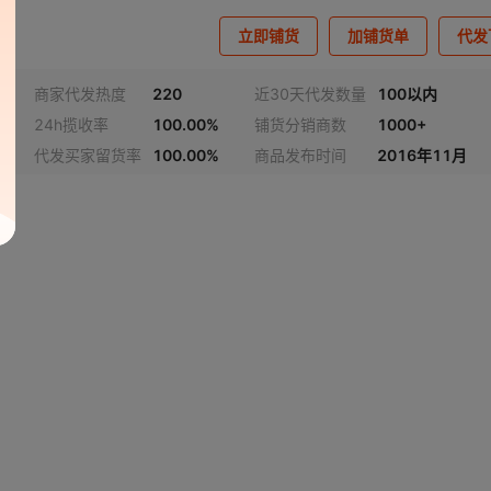
立即铺货
加铺货单
代发
商家代发热度
220
近30天代发数量
100以内
24h揽收率
100.00%
铺货分销商数
1000+
代发买家留货率
100.00%
商品发布时间
2016年11月