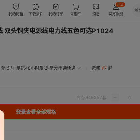
线 双头铜夹电源线电力线五色可选P1024
2套以内
承诺48小时发货·常发申通快递
运费
¥
7
起
库存
946357
套
登录查看全部规格