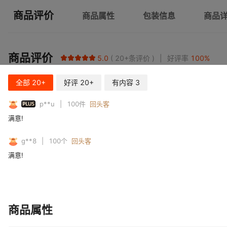
商品评价
商品属性
包装信息
商品
商品评价
5.0
20+
条评价
好评率
100
%
全部
20+
好评
20+
有内容
3
PLUS
p**u
100
件
回头客
满意!
g**8
100
个
回头客
满意!
商品属性