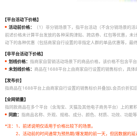
【平台活动下价格】
活动前价格：
（1）非分销场景下，指平台活动（不含分销场景的活
前述价格未计算平台发放的各种采购津贴、跨店券、红包等优惠，未
动下的各种优惠（包括商家自行设置的非指定人群的单品优惠等，最
【非平台活动下价格】
划线价格：
指商家自营销活动场景下的商品价格，该价格不包含平台
未划线价格：
商品在1688平台上由商家自行设置的销售标价，具
【发布价】
指商品在1688平台上由商家自行设置的销售标价并叠加L会员价折扣
【全网销量】
指同款商品在多个平台（含淘宝、天猫及其他电子商务平台）上的累
同款：
指商品名称、外观、规格、成分、颜色、材质、功效、功能等
*注：
1、前述说明仅适用于价格比较下的场景。
2、活动前的时间通常为预热期/爆发期的前一天，但因数据的