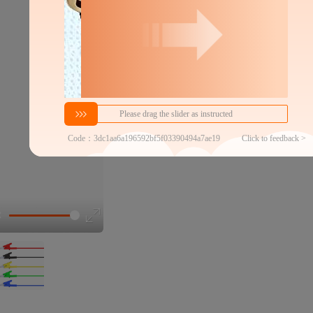
分销代发
25
￥
1件价格
官方仓退货
仪器仪表配附件代发商家榜
第25名
近7天代发数量
100以内
代发品质达标率
100.00%