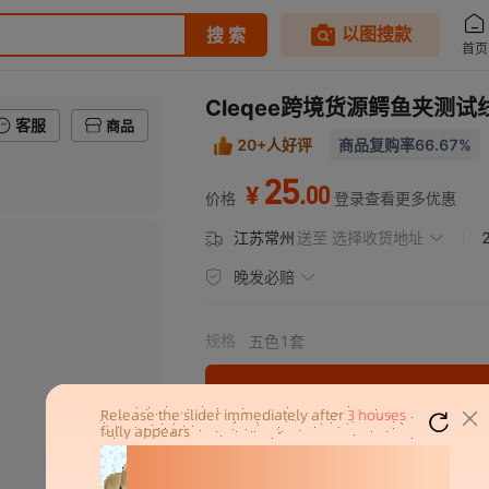
Cleqee跨境货源鳄鱼夹测试
客服
商品
20+人好评
商品复购率66.67%
25
.
00
¥
价格
登录查看更多优惠
江苏常州
送至
选择收货地址
晚发必赔
规格
五色1套