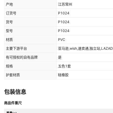
产地
江苏常州
订货号
P1024
货号
P1024
型号
P1024
材质
PVC
主要下游平台
亚马逊,wish,速卖通,独立站,LAZA
有可授权的自有品牌
是
规格
五色1套
护套材质
硅橡胶
包装信息
商品件重尺