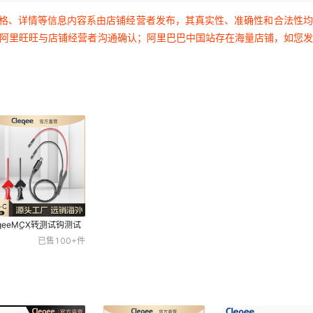
价格、详情等信息内容系由店铺经营者发布，其真实性、准确性和合法性
过阿里旺旺与店铺经营者沟通确认；阿里巴巴中国站存在海量店铺，如您
eqeeMCX转测试钩测试
杜邦头配红黑开口2mm
8
已售
100+
件
试钩