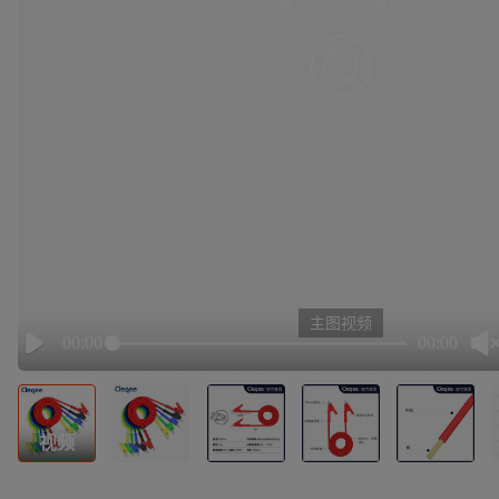
有点小卡，请重试
retry
主图视频
00:00
00:00
Play
视频