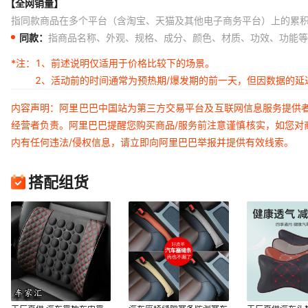
【全网销量】
指同款商品在多个平台（含淘宝、天猫及其他电子商务平台）上的累
同款：
指商品名称、外观、规格、成分、颜色、材质、功效、功能等
*注：
1、前述说明仅适用于价格比较下的场景。
2、活动前的时间通常为预热期/爆发期的前一天，但因数据的
内容声明：阿里巴巴中国站为第三方交易平台及互联网信息服务提供
经营者负责。阿里巴巴提醒您购买商品/服务前注意谨慎核实，如您对
内有任何违法/侵权信息，请立即向阿里巴巴举报并提供有效线索。
搭配组货