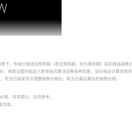
场景下，专指分销活动预热期（若无预热期，则为爆发期）前的商品销售
员价、商家设置的指定人群单品优惠活动等各种优惠；该价格会计算其他
价；若当日商家多次调整销售价格的，取当日最后展示的销售价格。
价等，并非原价，仅供参考。
格为准。