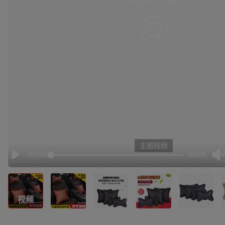
有点小卡，请重试
retry
主图视频
00:00
00:00
Play
视频