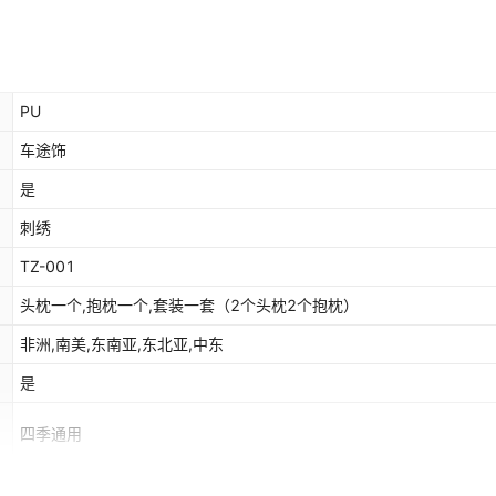
PU
车途饰
是
刺绣
TZ-001
头枕一个,抱枕一个,套装一套（2个头枕2个抱枕）
非洲,南美,东南亚,东北亚,中东
是
四季通用