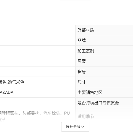
外部材质
品牌
加工定制
图案
货号
黑色,透气米色
尺寸
AZADA
主要销售地区
是否跨境出口专供货源
用睡眠颈枕、头部靠枕、汽车枕头、PU
适用季节
皮革
展开全部