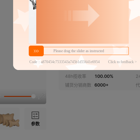
密文代发
6.4
3.9
￥
￥
1件包邮
≥2件
官方仓退货
商家代发热度
220
近
48h揽收率
100.00%
2
铺货分销商数
6000+
代
参数