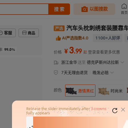
汽车头枕刺绣套装腰靠
客服
商品
AI严选指数4.0
1100+人好评
3
99.0%
.
99
率
¥
价格
登录查看更多优惠
起
浙江金华
送至
德克萨斯州达拉斯
7天无理由退货
晚发必赔
颜色
激情黑红
时尚米
尺寸
头枕一个
抱枕一个
套装一套（2个头枕2个抱枕）