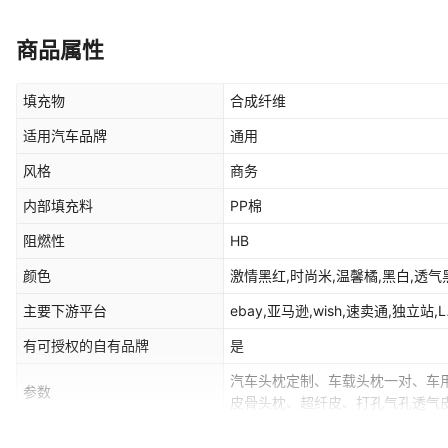
商品属性
填充物
合成纤维
适用汽车品牌
通用
风格
商务
内部填充料
PP棉
阻燃性
HB
颜色
激情黑红,时尚米,温馨橘,黑白,透气
主要下游平台
ebay,亚马逊,wish,速卖通,独立站,L
有可授权的自有品牌
是
汽车头枕定制、车载头枕一对、车
参数
皮骨头枕、超纤皮、打孔气孔透气
是否专利货源
否