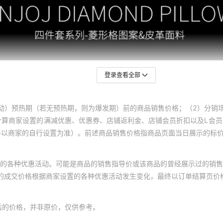
登录查看全部
动）预热期（若无预热期，则为爆发期）前的商品销售价格；（2）分销
计算商家设置的满减优惠、优惠券、店铺返利金、店铺会员折扣以及L会
终以商家的自行设置为准）。前述商品销售价格指商品页面当日展示的标
的各种优惠活动。可能是商品的销售指导价或该商品的曾经展示过的销售
体的成交价格根据商家设置的各种优惠活动发生变化，最终以订单结算页价
后的价格，并非原价，仅供参考。