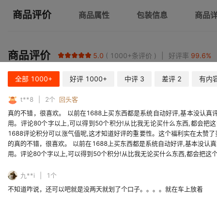
商品评价
商品属性
包装信息
商品
商品评价
5.0
1000+
条评价
好评率
99.6
%
全部
1000+
好评
1000+
中评
3
差评
2
有内
t**8
2
个
回头客
真的不错，很喜欢。 以前在1688上买东西都是系统自动好评,基本没认真
用。评论80个字以上,可以得到50个积分!从比我无论买什么东西,都会把
1688评论积分可以涨气值呢,这才知道好评的重要性。这个福利实在太赞了
的真的不错，很喜欢。 以前在1688上买东西都是系统自动好评,基本没认
用。评论80个字以上,可以得到50个积分!从比我无论买什么东西,都会把
九**i
1
个
不知道咋说，还可以吧就是没两天就划了个口子。。。。就在车上放着