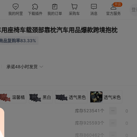
车用座椅车载颈部靠枕汽车用品爆款跨境抱枕
商品复购率83.33%
承诺48小时发货
温馨橘
黑白
透气黑色
透气米色
库存
523541
个
库存
925593
个
库存
860462
个