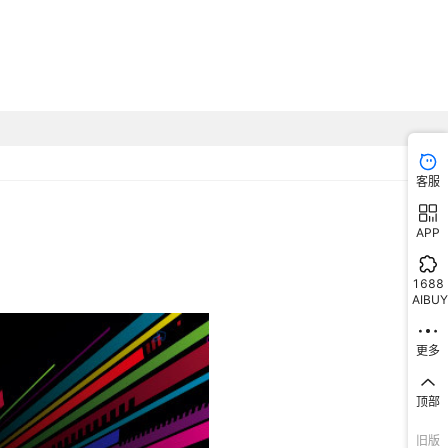
客服
APP
1688
AIBUY
更多
顶部
旧版