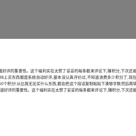
才知道好评的重要性。这个福利实在太赞了妥妥的每条都来评论下,赚积分,下次还
88上买东西都是系统自动好评,基本没认真评价过,不知道浪费多少积分了,现
到50个积分!从比我无论买什么东西,都会把这个段话复制粘贴下凑够字数然后再
才知道好评的重要性。这个福利实在太赞了妥妥的每条都来评论下,赚积分,下次还