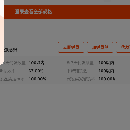
登录查看全部规格
立即铺货
加铺货单
代发
,晚揽必赔
30天代发数量
100以内
近7天代发数量
100以内
4h揽收率
67.00%
下游铺货数
100以内
发品质达标率
100.00%
代发买家留货率
100.00%