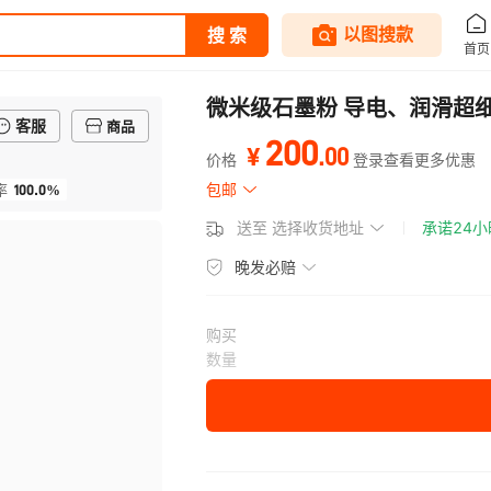
微米级石墨粉 导电、润滑超
客服
商品
200
.
00
¥
价格
登录查看更多优惠
100.0%
包邮
率
送至
选择收货地址
承诺24
晚发必赔
购买
数量