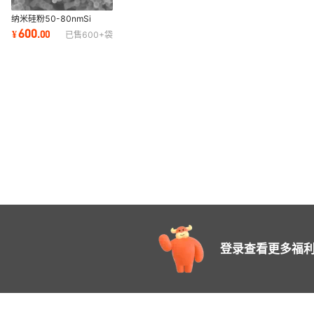
纳米硅粉50-80nmSi
600
¥
.
00
已售
600+
袋
登录查看更多福利