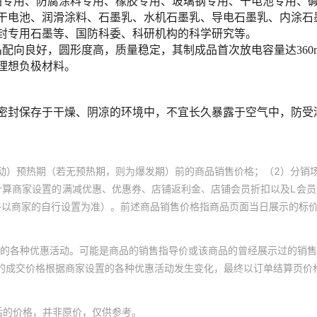
动）预热期（若无预热期，则为爆发期）前的商品销售价格；（2）分销
计算商家设置的满减优惠、优惠券、店铺返利金、店铺会员折扣以及L会
终以商家的自行设置为准）。前述商品销售价格指商品页面当日展示的标
的各种优惠活动。可能是商品的销售指导价或该商品的曾经展示过的销售
体的成交价格根据商家设置的各种优惠活动发生变化，最终以订单结算页价
后的价格，并非原价，仅供参考。