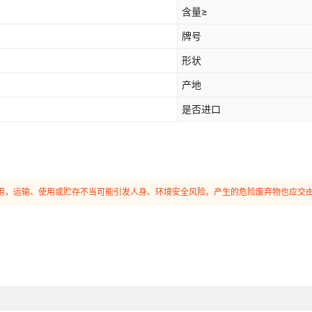
含量≥
牌号
形状
产地
是否进口
和使用，运输、使用或贮存不当可能引发人身、环境安全风险。产生的危险废弃物也应交