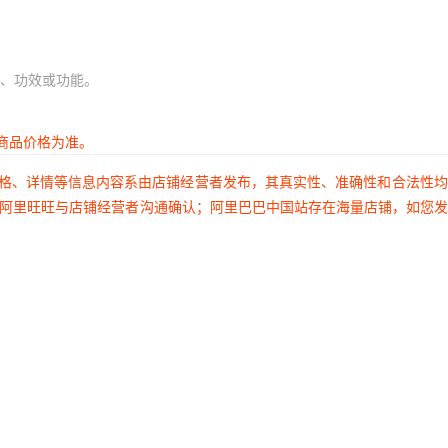
、功效或功能。
商品价格为准。
价格、详情等信息内容系由店铺经营者发布，其真实性、准确性和合法性
过阿里旺旺与店铺经营者沟通确认；阿里巴巴中国站存在海量店铺，如您