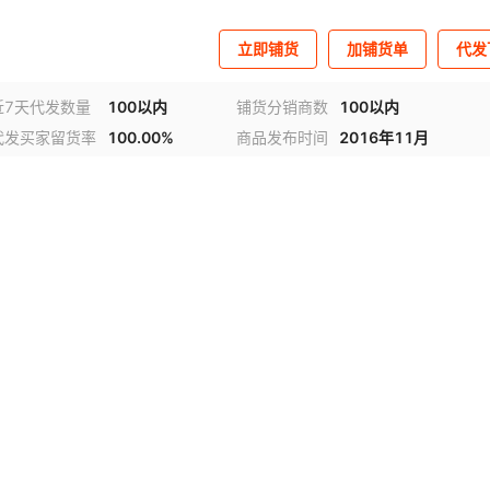
立即铺货
加铺货单
代发
近7天代发数量
100以内
铺货分销商数
100以内
代发买家留货率
100.00%
商品发布时间
2016年11月