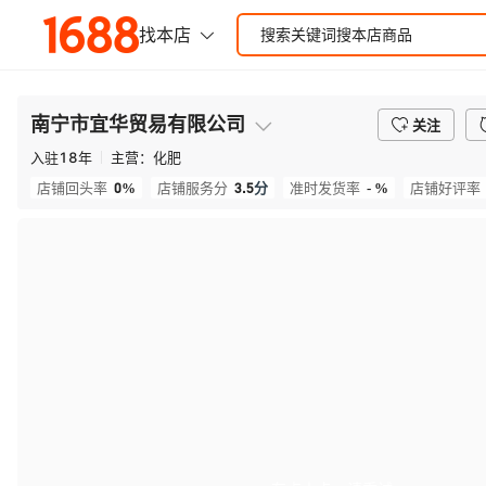
南宁市宜华贸易有限公司
关注
入驻
18
年
主营：
化肥
0%
3.5
分
- %
店铺回头率
店铺服务分
准时发货率
店铺好评率