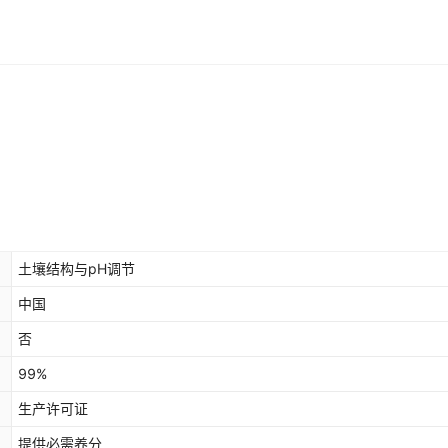
土壤结构与pH调节
中国
否
99%
生产许可证
提供必需养分