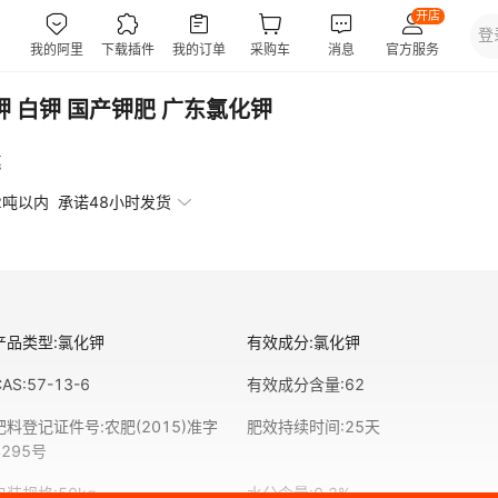
钾 白钾 国产钾肥 广东氯化钾
惠
2吨以内
承诺48小时发货
产品类型
:
氯化钾
有效成分
:
氯化钾
CAS
:
57-13-6
有效成分含量
:
62
肥料登记证件号
:
农肥(2015)准字
肥效持续时间
:
25天
4295号
包装规格
:
50kg
水分含量
:
0.2%