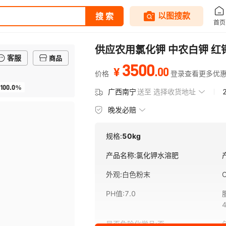
供应农用氯化钾 中农白钾 红
客服
商品
3500
.
00
¥
价格
登录查看更多优
100.0%
广西南宁
送至
选择收货地址
晚发必赔
规格:
50kg
产品名称
:
氯化钾水溶肥
外观
:
白色粉末
PH值
:
7.0
是否危险化学品
:
否