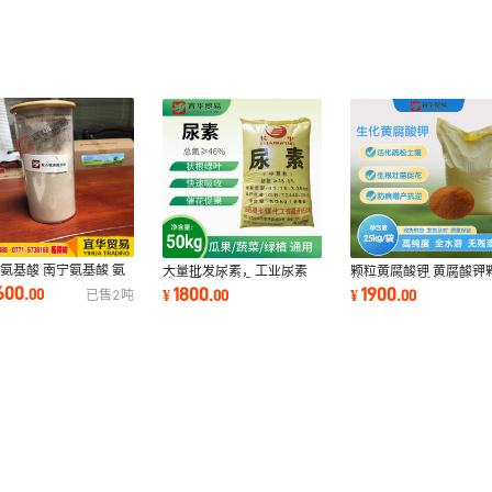
氨基酸 南宁氨基酸 氨
大量批发尿素，工业尿素
颗粒黄腐酸钾 黄腐酸钾
原粉 肥料用
农用尿素 复合肥厂 板厂原
粒 生化黄腐酸钾凝胶而
600
1800
1900
.
00
¥
.
00
¥
.
00
已售
2
吨
料用 制胶用
易于撒施