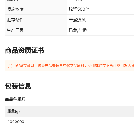
喷施浓度
稀释500倍
贮存条件
干燥通风
生产厂家
昆龙,盐桥
商品资质证书
1688提醒您：该类产品普遍含有化学品原料，使用或贮存不当可能引发人
包装信息
商品件重尺
重量(g)
1000000