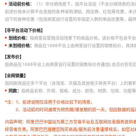
活动前价格：
（1）非分销场景下，指平台活动（不含分销场景的活
前述价格未计算平台发放的各种采购津贴、跨店券、红包等优惠，未
动下的各种优惠（包括商家自行设置的非指定人群的单品优惠等，最
【非平台活动下价格】
划线价格：
指商家自营销活动场景下的商品价格，该价格不包含平台
未划线价格：
商品在1688平台上由商家自行设置的销售标价，具
【发布价】
指商品在1688平台上由商家自行设置的销售标价并叠加L会员价折扣
【全网销量】
指同款商品在多个平台（含淘宝、天猫及其他电子商务平台）上的累
同款：
指商品名称、外观、规格、成分、颜色、材质、功效、功能等
*注：
1、前述说明仅适用于价格比较下的场景。
2、活动前的时间通常为预热期/爆发期的前一天，但因数据的
内容声明：阿里巴巴中国站为第三方交易平台及互联网信息服务提供
经营者负责。阿里巴巴提醒您购买商品/服务前注意谨慎核实，如您对