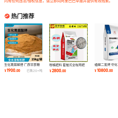
内有任何违法/侵权信息，请立即向阿里巴巴举报并提供有效线索。
热门推荐
生化黄腐酸钾 广西甘蔗糖
磷酸二氢钾 中化
柑橘肥料 套餐式全程用肥
蜜发酵液干燥喷粉而成
福 99%全水溶
方案 增产提质
1900
10800
2800
¥
.
00
¥
.
00
¥
.
00
已售
20+
吨