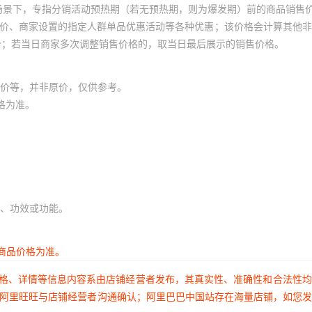
场景下，专指分销活动预热期（若无预热期，则为爆发期）前的商品销售
员价、商家设置的指定人群单品优惠活动等各种优惠；该价格会计算其他
价；若当日商家多次调整销售价格的，取当日最后展示的销售价格。
价等，并非原价，仅供参考。
格为准。
、功效或功能。
商品价格为准。
价格、详情等信息内容系由店铺经营者发布，其真实性、准确性和合法性
过阿里旺旺与店铺经营者沟通确认；阿里巴巴中国站存在海量店铺，如您