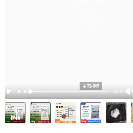
有点小卡，请重试
retry
主图视频
00:00
00:00
Play
视频