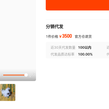
¥
3500
库存 1000
分销代发
3500
￥
1件价格
官方仓退货
近30天代发数量
100以内
代发品质达标率
100.00%