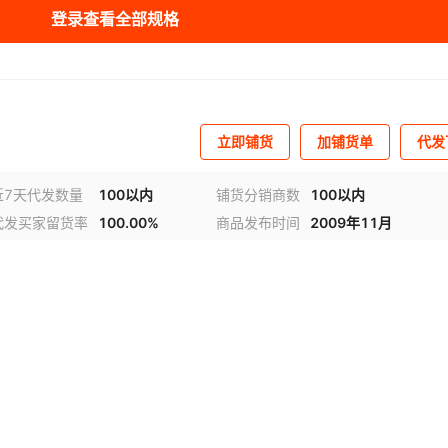
登录查看全部规格
立即铺货
加铺货单
代发
近7天代发数量
100以内
铺货分销商数
100以内
代发买家留货率
100.00%
商品发布时间
2009年11月