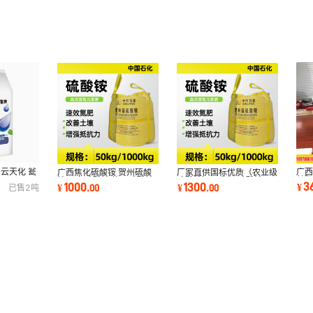
 云天化 瓮
广西
广西焦化硫酸铵 贺州硫酸
厂家直供国标优质（农业级
基酸
铵 百色硫酸铵 柳州硫酸铵
硫酸铵）工业级 硫酸铵
3
1000
1300
¥
¥
.
00
¥
.
00
已售
2
吨
玉林硫酸铵
21%