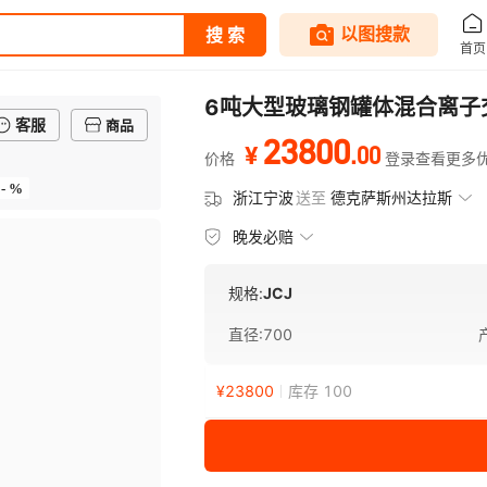
6吨大型玻璃钢罐体混合离子
客服
商品
23800
.
00
¥
价格
登录查看更多
- %
浙江宁波
送至
德克萨斯州达拉斯
晚发必赔
规格:
JCJ
直径
:
700
¥
23800
库存 100