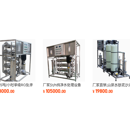
5吨/小时单级RO反渗
厂家5t/h纯净水处理设备
厂家直销 山泉水除泥沙
水处理设备 全不锈钢
RO反渗透 全自动不锈钢
浮物保留矿物质超滤设
8000
105000
19800
.
00
¥
.
00
¥
.
00
4组装
304纯水机
PVDF合金膜材