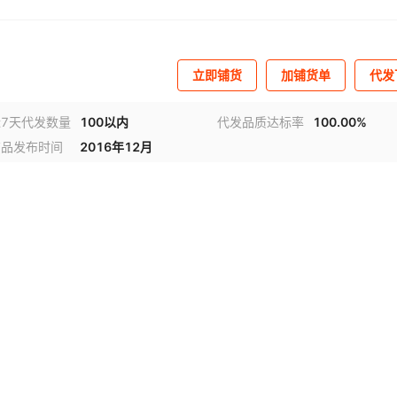
立即铺货
加铺货单
代发
近7天代发数量
100以内
代发品质达标率
100.00%
商品发布时间
2016年12月