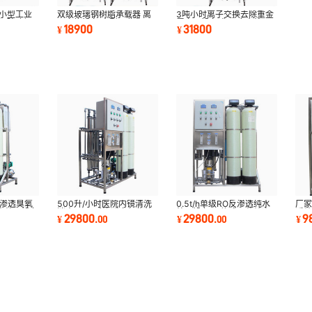
 小型工业
双级玻璃钢树脂承载器 离
3吨小时离子交换去除重金
备 玻璃钢
子交换设备 大型工业化工
属离子设备 化工废水处理
18900
31800
¥
¥
离子交换器
离子交换树脂柱
反渗透臭氧
500升/小时医院内镜清洗
0.5t/h单级RO反渗透纯水
厂家
水处理设备
消毒用RO反渗透臭氧紫外
处理设备 一体式无菌纯净
透纯
29800
29800
9
¥
.
00
¥
.
00
¥
杀菌水处理设备
水制取设备
30