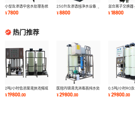
小型反渗透中央水处理系统
250升反渗透纯净水设备
混合离子交换器
全自动一体化黑柜净水设备
全自动一体化黑柜机净水设
化工离子交换设
7800
8800
18800
¥
¥
¥
商用纯水机
备 商用纯水机
离子交换柱
热门推荐
2吨/小时低浓度液体浓缩成
医院内镜清洗消毒高纯水处
0.5吨/小时RO
高浓度液体的UF超滤设备
理设备 一体式RO反渗透臭
紫外线杀菌无菌
19800
29800
29800
¥
.
00
¥
.
00
¥
.
00
氧紫外纯水机
一体式全自动