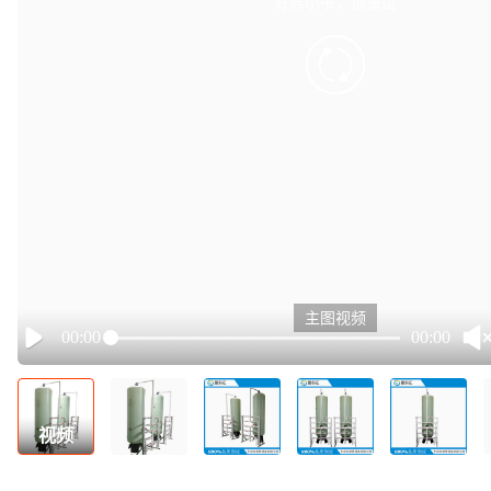
有点小卡，请重试
retry
主图视频
00:00
00:00
Play
视频