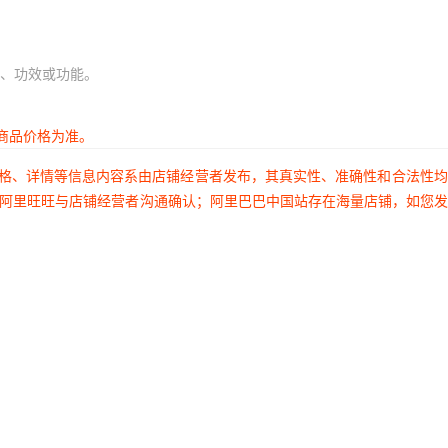
、功效或功能。
商品价格为准。
价格、详情等信息内容系由店铺经营者发布，其真实性、准确性和合法性
过阿里旺旺与店铺经营者沟通确认；阿里巴巴中国站存在海量店铺，如您