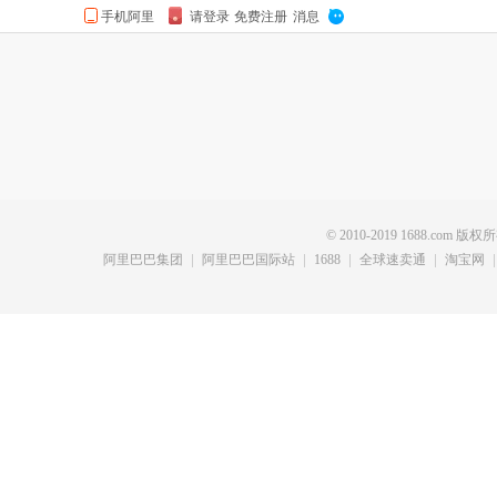
© 2010-2019 1688.com 版权
阿里巴巴集团
阿里巴巴国际站
1688
全球速卖通
淘宝网