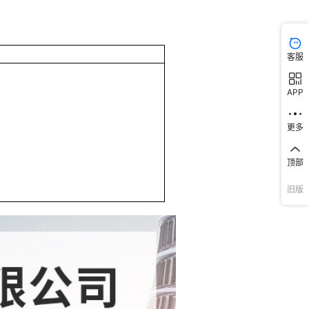
客服
APP
更多
顶部
旧版