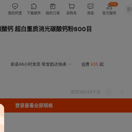
酸钙 超白重质消光碳酸钙粉800目
承诺48小时发货·常发韵达快递
运费
¥
35
起
库存
99549
千克
登录查看全部规格