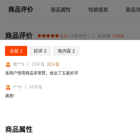
商品评价
商品属性
包装信息
商品
商品评价
5.0
2
条评价
好评率
100
%
全部
2
好评
2
有内容
2
嗯**3
25
千克
回头客
该用户觉得商品非常赞，给出了五星好评
t**6
50
千克
满意!
商品属性