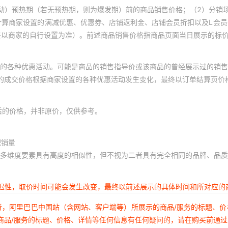
动）预热期（若无预热期，则为爆发期）前的商品销售价格；（2）分销
计算商家设置的满减优惠、优惠券、店铺返利金、店铺会员折扣以及L会
终以商家的自行设置为准）。前述商品销售价格指商品页面当日展示的标
的各种优惠活动。可能是商品的销售指导价或该商品的曾经展示过的销售
体的成交价格根据商家设置的各种优惠活动发生变化，最终以订单结算页价
后的价格，并非原价，仅供参考。
积销量
多维度要素具有高度的相似性，但不视为二者具有完全相同的品牌、品质
延迟性，取价时间可能会发生改变，最终以前述展示的具体时间和所对应的
者，阿里巴巴中国站（含网站、客户端等）所展示的商品/服务的标题、
商品/服务的标题、价格、详情等任何信息有任何疑问的，请在购买前通