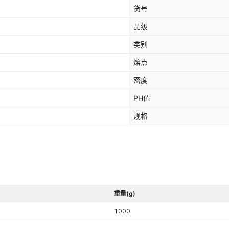
货号
品级
类别
熔点
密度
PH值
规格
重量(g)
1000