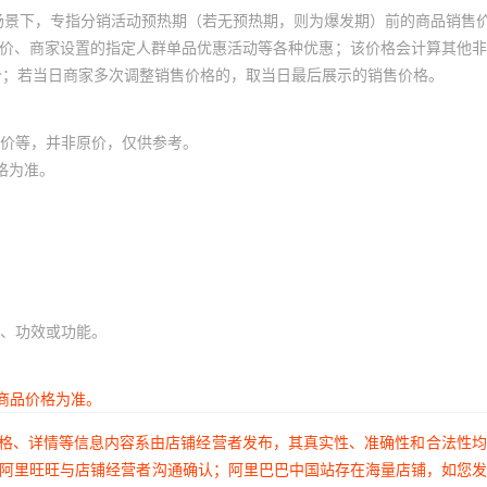
场景下，专指分销活动预热期（若无预热期，则为爆发期）前的商品销售
员价、商家设置的指定人群单品优惠活动等各种优惠；该价格会计算其他
价；若当日商家多次调整销售价格的，取当日最后展示的销售价格。
价等，并非原价，仅供参考。
格为准。
、功效或功能。
商品价格为准。
价格、详情等信息内容系由店铺经营者发布，其真实性、准确性和合法性
过阿里旺旺与店铺经营者沟通确认；阿里巴巴中国站存在海量店铺，如您