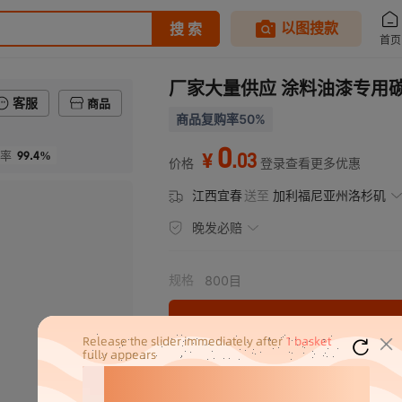
厂家大量供应 涂料油漆专用碳
客服
商品
商品复购率50%
0
99.4%
.
03
率
¥
价格
登录查看更多优惠
江西宜春
送至
加利福尼亚州洛杉矶
晚发必赔
规格
800目