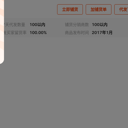
立即铺货
加铺货单
代发
近7天代发数量
100以内
铺货分销商数
100以内
代发买家留货率
100.00%
商品发布时间
2017年1月
视频