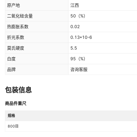
原产地
江西
二氧化硅含量
50
（%）
热膨胀系数
0.02
折光系数
0.13*10-6
莫氏硬度
5.5
白度
95
（%）
品牌
咨询客服
包装信息
商品件重尺
规格
800目