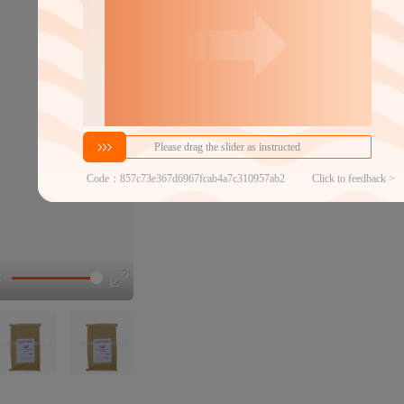
分销代发
0.03
￥
1件价格
官方仓退货
近30天代发数量
100以内
代发品质达标率
100.00%
选型