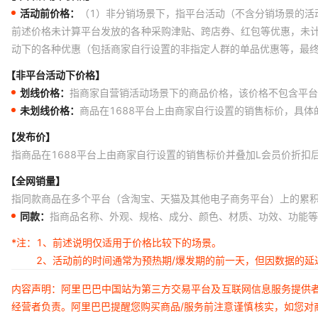
活动前价格：
（1）非分销场景下，指平台活动（不含分销场景的活
前述价格未计算平台发放的各种采购津贴、跨店券、红包等优惠，未
动下的各种优惠（包括商家自行设置的非指定人群的单品优惠等，最
【非平台活动下价格】
划线价格：
指商家自营销活动场景下的商品价格，该价格不包含平台
未划线价格：
商品在1688平台上由商家自行设置的销售标价，具
【发布价】
指商品在1688平台上由商家自行设置的销售标价并叠加L会员价折扣
【全网销量】
指同款商品在多个平台（含淘宝、天猫及其他电子商务平台）上的累
同款：
指商品名称、外观、规格、成分、颜色、材质、功效、功能等
*注：
1、前述说明仅适用于价格比较下的场景。
2、活动前的时间通常为预热期/爆发期的前一天，但因数据的
内容声明：阿里巴巴中国站为第三方交易平台及互联网信息服务提供
经营者负责。阿里巴巴提醒您购买商品/服务前注意谨慎核实，如您对