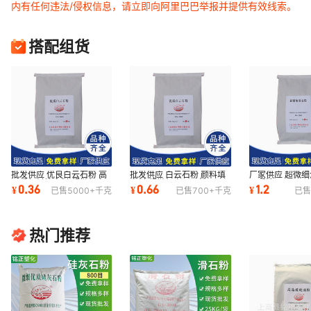
内有任何违法/侵权信息，请立即向阿里巴巴举报并提供有效线索。
搭配组货
批发供应 优良白云石粉 高
批发供应 白云石粉 颜料填
厂家供应 超微细
品质颜料填充料 超微细白
充料 超微细白云石粉2000
品质涂2000目
0.36
0.66
1.2
¥
¥
¥
已售
5000+
千克
已售
700+
千克
已售
云石粉600目
目
粉
热门推荐