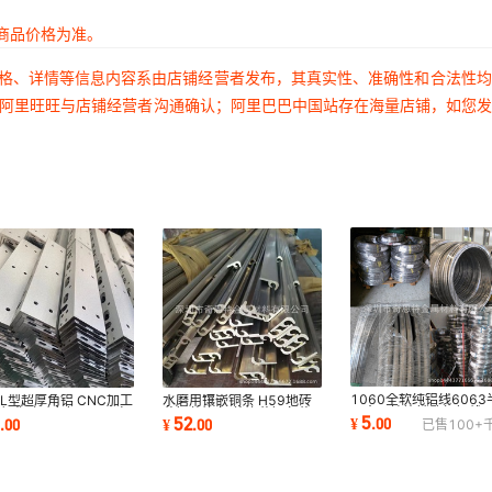
商品价格为准。
价格、详情等信息内容系由店铺经营者发布，其真实性、准确性和合法性
过阿里旺旺与店铺经营者沟通确认；阿里巴巴中国站存在海量店铺，如您
1060全软纯铝线6063
L型超厚角铝 CNC加工
水磨用镶嵌铜条 H59地砖
硬全硬挂钩锁匙扣铝线
氧化喷砂角铝 6063包
黄铜装饰条 装饰黄铜条黄
5
0
52
¥
.
00
.
00
¥
.
00
已售
100+
6061超粗冷镦铝线调直
合金角铝
铜型材