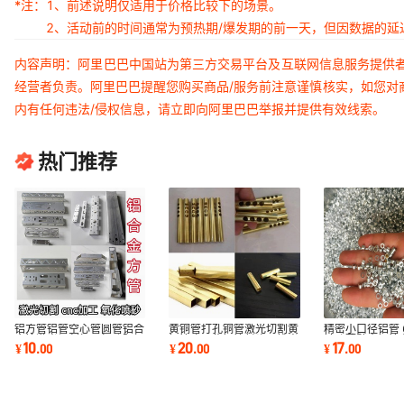
*注：
1、前述说明仅适用于价格比较下的场景。
2、活动前的时间通常为预热期/爆发期的前一天，但因数据的
内容声明：阿里巴巴中国站为第三方交易平台及互联网信息服务提供
经营者负责。阿里巴巴提醒您购买商品/服务前注意谨慎核实，如您对
内有任何违法/侵权信息，请立即向阿里巴巴举报并提供有效线索。
热门推荐
铝方管铝管空心管圆管铝合
黄铜管打孔铜管激光切割黄
精密小口径铝管 6
金管激光切割加工打孔阳极
铜管攻牙紫铜管封头开槽光
针孔薄壁小铝管
10
20
17
¥
.
00
¥
.
00
¥
.
00
氧化角铝槽铝
亮黄铜管加工
震抛6061硬质