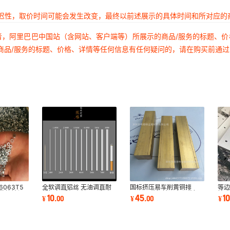
延迟性，取价时间可能会发生改变，最终以前述展示的具体时间和所对应的
者，阿里巴巴中国站（含网站、客户端等）所展示的商品/服务的标题、
商品/服务的标题、价格、详情等任何信息有任何疑问的，请在购买前通
063T5
全软调直铝丝 无油调直耐
国标挤压易车削黄铜排
等边
 数控精切
折铝条 手机支架八爪鱼小
H58-3黄铜镇尺实心黄铜
钻孔
10
45
1
¥
.
00
¥
.
00
¥
铝管
风扇用铝丝
方棒 装饰黄铜扁条
边