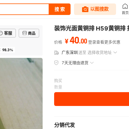
装饰光面黄铜排 H59黄铜排 指
客服
商品
40
.
00
¥
价格
登录查看更多优惠
98.3%
率
广东深圳
送至
选择收货地址
7天无理由退货
购买
数量
分销代发