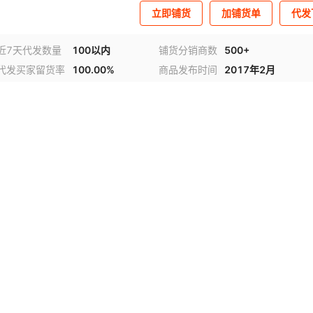
立即铺货
加铺货单
代发
近7天代发数量
100以内
铺货分销商数
500+
代发买家留货率
100.00%
商品发布时间
2017年2月