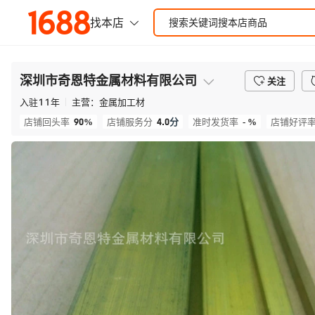
深圳市奇恩特金属材料有限公司
关注
入驻
11
年
主营：
金属加工材
90%
4.0
分
- %
店铺回头率
店铺服务分
准时发货率
店铺好评