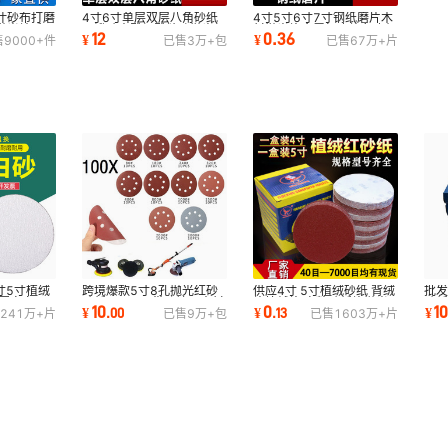
叶砂布打磨
4寸6寸单层双层八角砂纸
4寸5寸6寸7寸钢纸磨片木
抛光轮千页
八瓣砂木雕根雕缝隙抛光打
材抛光片金属打磨片角磨机
12
0.36
¥
¥
售
9000+
件
已售
3万+
包
已售
67万+
片
磨工具八角砂布
砂轮片砂纸磨片
寸5寸植绒
跨境爆款5寸8孔抛光红砂
供应4寸 5寸植绒砂纸 背绒
批发
磨圆盘白沙
砂纸125MM带孔墙面木材
片拉绒片 自粘砂纸片抛光
砂
10
0
1
¥
.
00
¥
.
13
¥
241万+
片
已售
9万+
包
已售
1603万+
片
打磨植绒片100pc套
打磨圆盘砂纸
12