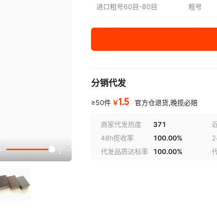
进口粗号60目-80目
粗号
进口中号100目-180目
中粗
进口细号240目-320目
中号
进口超细400目-600目
细号
分销代发
1.5
￥
≥50件
官方仓退货,晚揽必赔
商家代发热度
371
48h揽收率
100.00%
代发品质达标率
100.00%