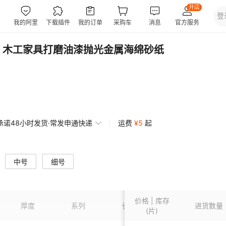
 木工家具打磨油漆抛光金属海绵砂纸
承诺48小时发货·常发申通快递
运费
¥
5
起
中号
细号
价格 | 库存
厚度
系列
长度
宽度
进货数量
(片)