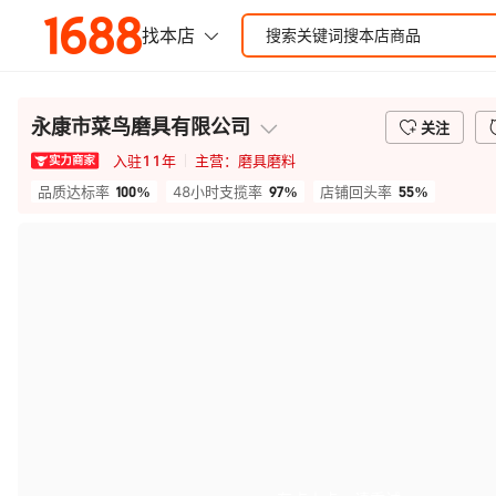
永康市菜鸟磨具有限公司
关注
入驻
11
年
主营：
磨具磨料
100%
97%
55%
品质达标率
48小时支揽率
店铺回头率