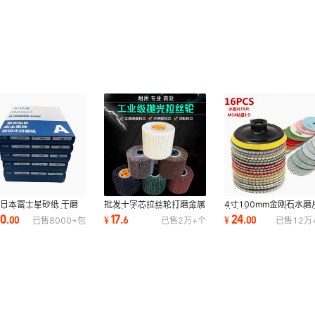
日本富士星砂纸 干磨
批发十字芯拉丝轮打磨金属
4寸100mm金刚石水磨
纸白砂耐磨木工砂纸
不锈钢拉丝机抛光轮百洁布
软磨片16pcs石材打磨/
00
17
24
.
00
¥
.
6
¥
.
00
已售
8000+
包
已售
2万+
个
已售
12万
0#-600#包邮
拉丝轮尼龙轮
新片大理石抛光片