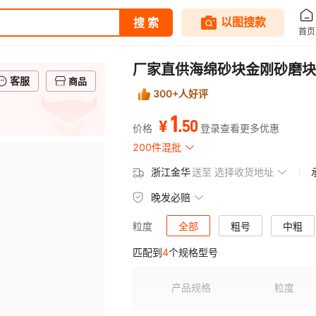
厂家直供海绵砂块金刚砂磨块
客服
商品
300+人好评
1
.
50
¥
价格
登录查看更多优惠
200件混批
浙江金华
送至
选择收货地址
晚发必赔
全部
粗号
中粗
粒度
匹配到
4
个规格型号
产品规格
粒度