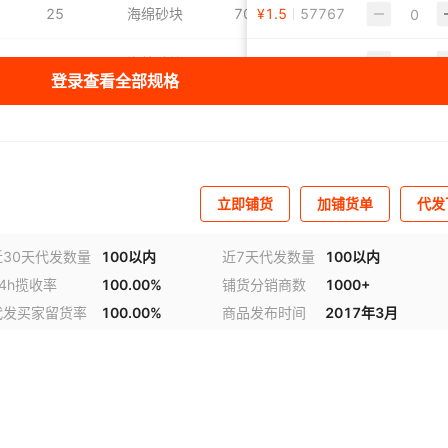
25
海绵砂块
70MM
¥
1.5
57767
100MM
25
海绵砂块
70MM
¥
1.5
57013
100MM
登录查看全部规格
25
海绵砂块
70MM
¥
1.5
59160
100MM
25
海绵砂块
70MM
¥
1.5
24499
100MM
立即铺货
加铺货单
代发
近30天代发数量
100以内
近7天代发数量
100以内
24h揽收率
100.00%
铺货分销商数
1000+
代发买家留货率
100.00%
商品发布时间
2017年3月