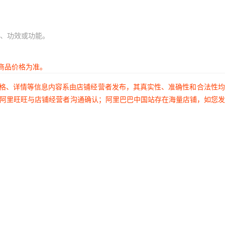
、功效或功能。
商品价格为准。
价格、详情等信息内容系由店铺经营者发布，其真实性、准确性和合法性
过阿里旺旺与店铺经营者沟通确认；阿里巴巴中国站存在海量店铺，如您