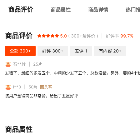
商品评价
商品属性
商品详情
热门
商品评价
5.0
300+
条评价
好评率
99.7
%
全部
300+
好评
300+
差评
1
有内容
20+
石**转
25
片
发错了，最细的多发五个，中粗的少发了五个，总数没错。另外，要的4个
l**0
50
片
回头客
该用户觉得商品非常赞，给出了五星好评
商品属性