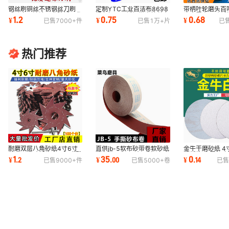
钢丝刷铜丝不锈钢丝刀刷
定制YTC工业百洁布8698
带柄叶轮磨头百
手动文玩清洁工业除锈尼龙
绿色加厚不锈钢抛光拉丝布
头金属木工砂纸
1.2
0.75
0.68
¥
¥
¥
已售
7000+
件
已售
1万+
片
已
小迷你铁刷子
除锈菜瓜布抛光
轮电磨头配件
热门推荐
耐磨双层八角砂纸4寸6寸
直供jb-5软布砂带卷软砂纸
金牛干磨砂纸 4
单层八瓣砂纸片木工打磨雕
砂布卷4寸4.5寸6寸打磨砂
砂纸片 金属打
1
35
0
¥
.
2
¥
.
00
¥
.
14
已售
9000+
件
已售
5000+
卷
已售
刻缝隙毛刺抛光
卷木工手撕布
纸打磨片拉绒片