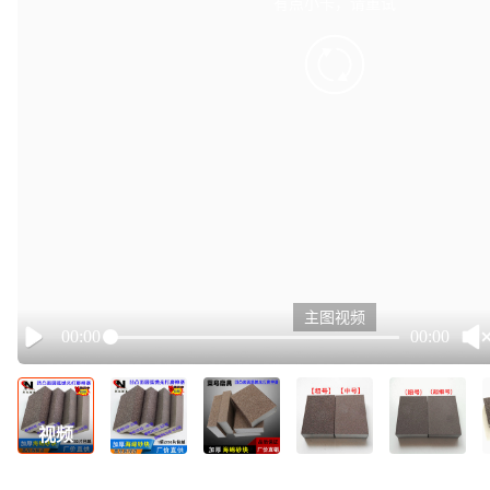
有点小卡，请重试
retry
主图视频
00:00
00:00
Play
视频