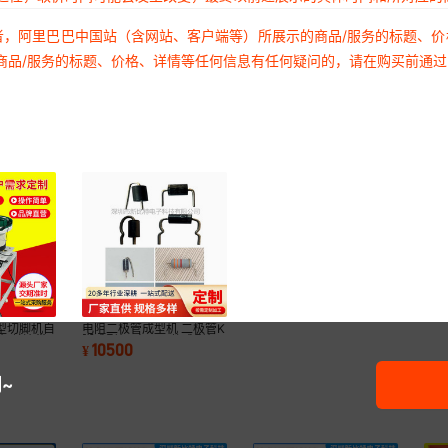
者，阿里巴巴中国站（含网站、客户端等）所展示的商品/服务的标题、
商品/服务的标题、价格、详情等任何信息有任何疑问的，请在购买前通
型切脚机自
电阻二极管成型机 二极管K
脚机单边带
脚成型机/电子元件成型机
10500
¥
多功能自动化
~