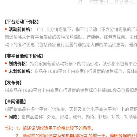
【平台活动下价格】
活动前价格：
（1）非分销场景下，指平台活动（不含分销场景的活
前述价格未计算平台发放的各种采购津贴、跨店券、红包等优惠，未
动下的各种优惠（包括商家自行设置的非指定人群的单品优惠等，最
【非平台活动下价格】
划线价格：
指商家自营销活动场景下的商品价格，该价格不包含平台
未划线价格：
商品在1688平台上由商家自行设置的销售标价，具
【发布价】
指商品在1688平台上由商家自行设置的销售标价并叠加L会员价折扣
【全网销量】
指同款商品在多个平台（含淘宝、天猫及其他电子商务平台）上的累
同款：
指商品名称、外观、规格、成分、颜色、材质、功效、功能等
*注：
1、前述说明仅适用于价格比较下的场景。
2、活动前的时间通常为预热期/爆发期的前一天，但因数据的