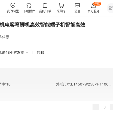
脚机电容弯脚机高效智能端子机智能高效
多优惠
承诺48小时发货
包邮
功率
:
10
外形尺寸
:
L1450×W250×H1100mm