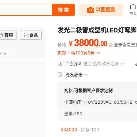
发光二极管成型机LED灯弯
客服
商品
38000
.
00
¥
价格
登录查看更
起
- %
包邮
满100减5券
广东深圳
送至
选择收货地址
晚发必赔
规格:
可根据客户要求定制
电源电压
:
110V/220VAC. 60/50HZ
重量
:
250
¥
38000
库存 100