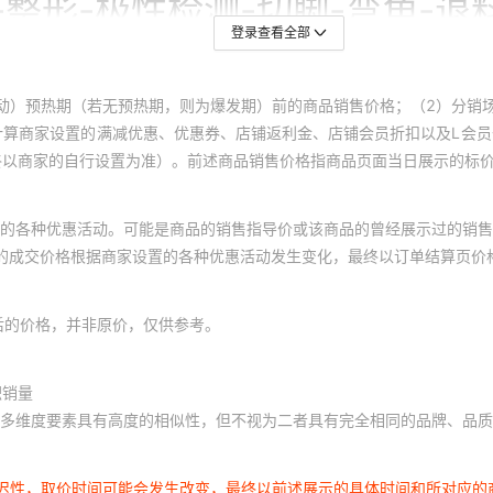
登录查看全部
动）预热期（若无预热期，则为爆发期）前的商品销售价格；（2）分销
计算商家设置的满减优惠、优惠券、店铺返利金、店铺会员折扣以及L会
终以商家的自行设置为准）。前述商品销售价格指商品页面当日展示的标
的各种优惠活动。可能是商品的销售指导价或该商品的曾经展示过的销售
体的成交价格根据商家设置的各种优惠活动发生变化，最终以订单结算页价
后的价格，并非原价，仅供参考。
积销量
多维度要素具有高度的相似性，但不视为二者具有完全相同的品牌、品质
延迟性，取价时间可能会发生改变，最终以前述展示的具体时间和所对应的