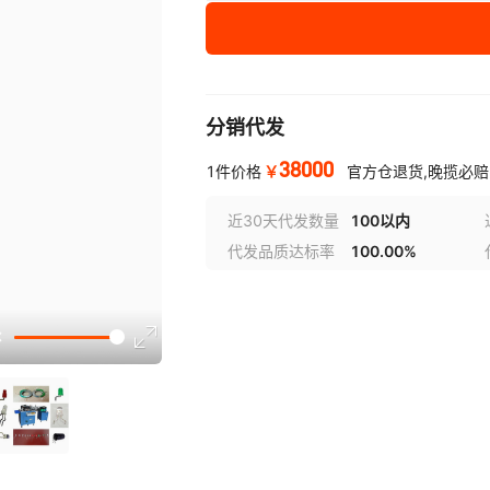
分销代发
38000
￥
1件价格
官方仓退货,晚揽必赔
近30天代发数量
100以内
代发品质达标率
100.00%