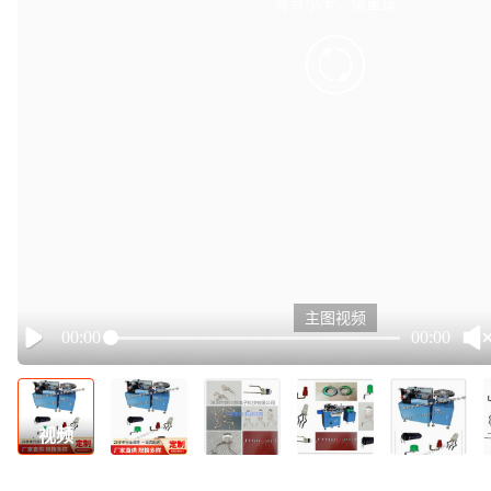
有点小卡，请重试
retry
主图视频
00:00
00:00
Play
视频