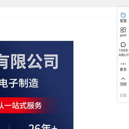
客服
APP
1688
AIBUY
更多
顶部
旧版