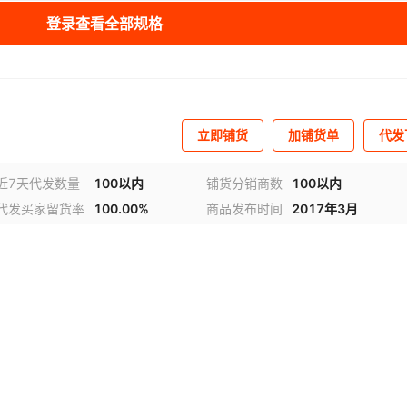
登录查看全部规格
立即铺货
加铺货单
代发
近7天代发数量
100以内
铺货分销商数
100以内
代发买家留货率
100.00%
商品发布时间
2017年3月