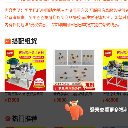
内容声明：阿里巴巴中国站为第三方交易平台及互联网信息服务提供
经营者负责。阿里巴巴提醒您购买商品/服务前注意谨慎核实，如您对
内有任何违法/侵权信息，请立即向阿里巴巴举报并提供有效线索。
搭配组货
厂家直销MOS管成型机可
全自动霍尔IC成型机 风扇
散装径向元件成
控硅不同形状规格大小可来
IC成型机四排脚IC成型机
动带式Y电容K
13500
3800
46800
¥
¥
¥
料现制小型
零件切脚成型机
弯脚机全自动
登录查看更多福利
热门推荐