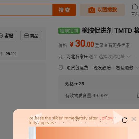
橡胶促进剂 TMTD 
客服
商品
30
.
00
¥
价格
登录查看更多优惠
98.1%
率
河北石家庄
送至
选择收货地址
退货包运费
晚发必赔
极速退款
规格:
+25
有效物质含量
:
99.99%
¥
30
库存 987596