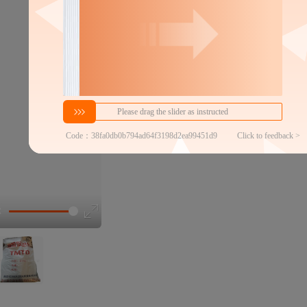
分销代发
34
30
￥
￥
1件包邮
≥2件
官方仓退货,
近30天代发数量
100以内
代发品质达标率
100.00%