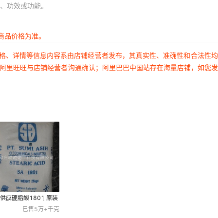
、功效或功能。
商品价格为准。
价格、详情等信息内容系由店铺经营者发布，其真实性、准确性和合法性
过阿里旺旺与店铺经营者沟通确认；阿里巴巴中国站存在海量店铺，如您
供应硬脂酸1801 原装
硬脂酸1801/马来西亚
0
已售
5万+
千克
脂酸国标一级