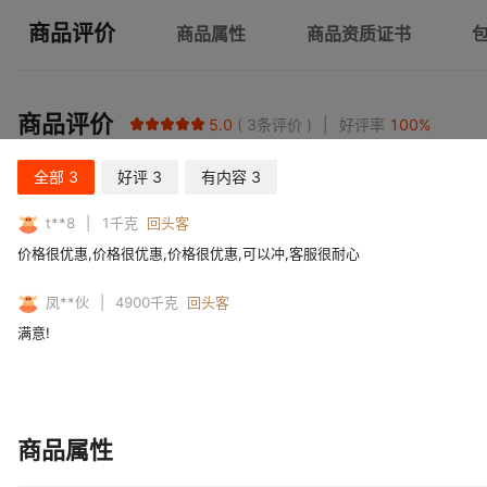
商品评价
商品属性
商品资质证书
商品评价
5.0
3
条评价
好评率
100
%
全部
3
好评
3
有内容
3
t**8
1
千克
回头客
价格很优惠,价格很优惠,价格很优惠,可以冲,客服很耐心
凤**伙
4900
千克
回头客
满意!
商品属性