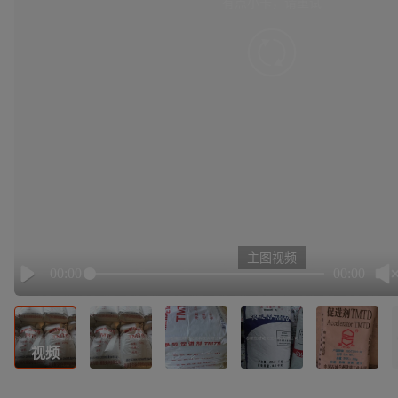
有点小卡，请重试
retry
主图视频
00:00
00:00
Play
视频