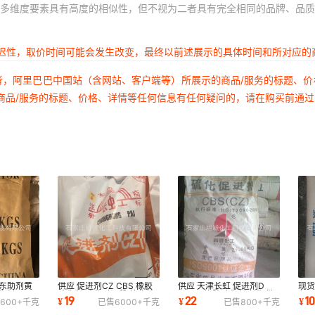
多维度要素具有高度的相似性，但不视为二者具有完全相同的品牌、品质
延迟性，取价时间可能会发生改变，最终以前述展示的具体时间和所对应的
者，阿里巴巴中国站（含网站、客户端等）所展示的商品/服务的标题、
商品/服务的标题、价格、详情等任何信息有任何疑问的，请在购买前通
浙东助剂黄
供应 促进剂CZ CBS 橡胶
供应 天津长虹 促进剂D
现货
剂(EZ)<
硫化剂 硫化时间段 抗焦性
(DPG) 橡胶硫化剂 长期供
印尼
19
22
1
¥
¥
¥
600+
千克
已售
6000+
千克
已售
800+
千克
强
应 产品稳定
硬