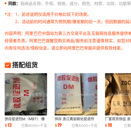
同款：
指商品名称、外观、规格、成分、颜色、材质、功效、功能等
*注：
1、前述说明仅适用于价格比较下的场景。
2、活动前的时间通常为预热期/爆发期的前一天，但因数据的
内容声明：阿里巴巴中国站为第三方交易平台及互联网信息服务提供
经营者负责。阿里巴巴提醒您购买商品/服务前注意谨慎核实，如您对
内有任何违法/侵权信息，请立即向阿里巴巴举报并提供有效线索。
搭配组货
供应促进剂M（MBT） 橡
供应 浙江黄岩硫化促进剂
厂家现货供应 
胶硫化促进剂 2-硫醇基苯
DM 硫化促进剂MBTS 2，
岩牌ZDC橡胶硫化
13
19
18
¥
¥
¥
已售
6000+
千克
已售
6000+
千克
已售
并噻唑
2′-二硫化二苯并
促进剂ZDEC>