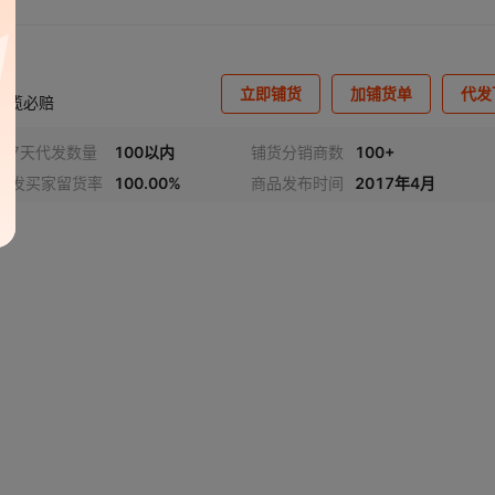
立即铺货
加铺货单
代发
晚揽必赔
近7天代发数量
100以内
铺货分销商数
100+
代发买家留货率
100.00%
商品发布时间
2017年4月