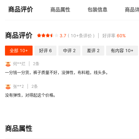
商品评价
商品属性
包装信息
商品
商品评价
3.7
10+
条评价
好评率
60
%
全部
10+
好评
6
中评
2
差评
2
有内容
10+
何**烂
2
条
一分钱一分货，裤子质量不好，没弹性，布料粗，线头多。
张**2
2
条
没有弹性，对得起这个价格。
商品属性