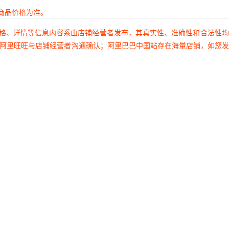
商品价格为准。
价格、详情等信息内容系由店铺经营者发布，其真实性、准确性和合法性
过阿里旺旺与店铺经营者沟通确认；阿里巴巴中国站存在海量店铺，如您