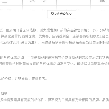
登录查看全部
动）预热期（若无预热期，则为爆发期）前的商品销售价格；（2）分销
计算商家设置的满减优惠、优惠券、店铺返利金、店铺会员折扣以及L会
终以商家的自行设置为准）。前述商品销售价格指商品页面当日展示的标
的各种优惠活动。可能是商品的销售指导价或该商品的曾经展示过的销售
体的成交价格根据商家设置的各种优惠活动发生变化，最终以订单结算页价
后的价格，并非原价，仅供参考。
积销量
多维度要素具有高度的相似性，但不视为二者具有完全相同的品牌、品质