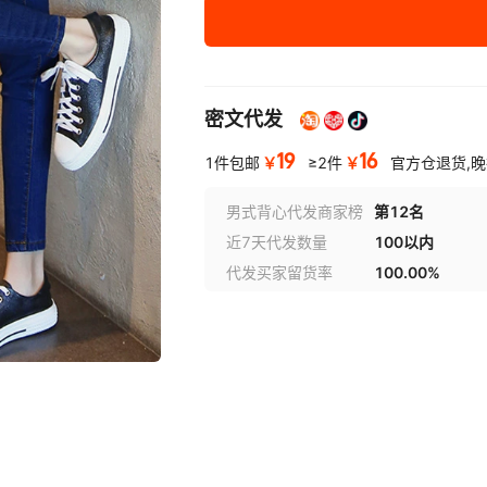
29
30
密文代发
31
19
16
￥
￥
1件包邮
≥2件
官方仓退货,
男式背心代发商家榜
第12名
近7天代发数量
100以内
代发买家留货率
100.00%