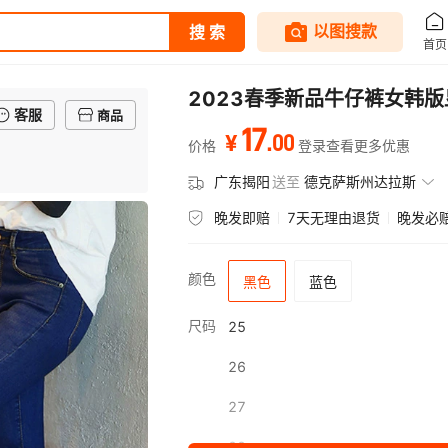
2023春季新品牛仔裤女韩
客服
商品
17
.
00
¥
价格
登录查看更多优惠
广东揭阳
送至
德克萨斯州达拉斯
晚发即赔
7天无理由退货
晚发必
颜色
黑色
蓝色
尺码
25
26
27
28