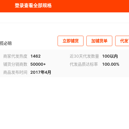
登录查看全部规格
库存
99920
条
库存
99944
条
库存
99963
条
立即铺货
加铺货单
代发
晚揽必赔
商家代发热度
1462
近30天代发数量
100以内
铺货分销商数
50000+
代发品质达标率
100.00%
商品发布时间
2017年4月