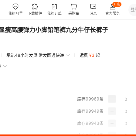
版显瘦高腰弹力小脚铅笔裤九分牛仔长裤子
承诺48小时发货·常发圆通快递
运费
¥
3
起
赔
库存
99969
条
库存
99949
条
库存
99943
条
库存
99924
条