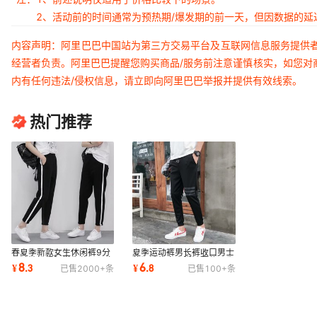
2、活动前的时间通常为预热期/爆发期的前一天，但因数据的
内容声明：阿里巴巴中国站为第三方交易平台及互联网信息服务提供
经营者负责。阿里巴巴提醒您购买商品/服务前注意谨慎核实，如您对
内有任何违法/侵权信息，请立即向阿里巴巴举报并提供有效线索。
热门推荐
春夏季新款女生休闲裤9分
夏季运动裤男长裤收口男士
运动裤松紧腰学生休闲显瘦
休闲裤修身小脚裤薄款男生
8
6
¥
.
3
¥
.
8
已售
2000+
条
已售
100+
条
九分裤女批发
卫裤一件代发