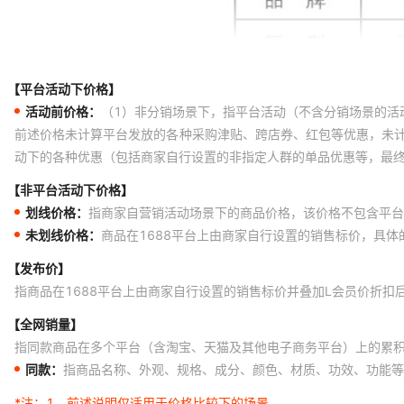
【平台活动下价格】
活动前价格：
（1）非分销场景下，指平台活动（不含分销场景的活
前述价格未计算平台发放的各种采购津贴、跨店券、红包等优惠，未
动下的各种优惠（包括商家自行设置的非指定人群的单品优惠等，最
【非平台活动下价格】
划线价格：
指商家自营销活动场景下的商品价格，该价格不包含平台
未划线价格：
商品在1688平台上由商家自行设置的销售标价，具
【发布价】
指商品在1688平台上由商家自行设置的销售标价并叠加L会员价折扣
【全网销量】
指同款商品在多个平台（含淘宝、天猫及其他电子商务平台）上的累
同款：
指商品名称、外观、规格、成分、颜色、材质、功效、功能等
*注：
1、前述说明仅适用于价格比较下的场景。