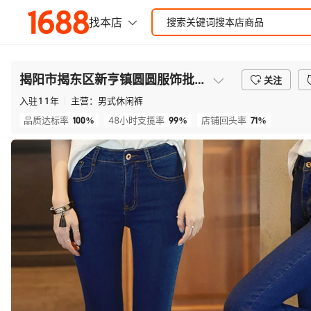
揭阳市揭东区新亨镇圆圆服饰批发部
关注
入驻
11
年
主营：
男式休闲裤
100%
99%
71%
品质达标率
48小时支揽率
店铺回头率