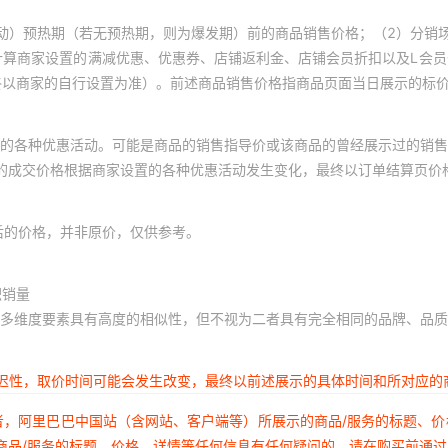
动）预热期（若无预热期，则为爆发期）前的商品销售价格；（2）分销
计算商家设置的满减优惠、优惠券、店铺返利金、店铺会员折扣以及L会
终以商家的自行设置为准）。前述商品销售价格指商品页面当日展示的标
的各种优惠活动。可能是商品的销售指导价或该商品的曾经展示过的销售
体的成交价格根据商家设置的各种优惠活动发生变化，最终以订单结算页价
后的价格，并非原价，仅供参考。
积销量
多维度要素具有高度的相似性，但不视为二者具有完全相同的品牌、品质
延迟性，取价时间可能会发生改变，最终以前述展示的具体时间和所对应的
者，阿里巴巴中国站（含网站、客户端等）所展示的商品/服务的标题、
商品/服务的标题、价格、详情等任何信息有任何疑问的，请在购买前通