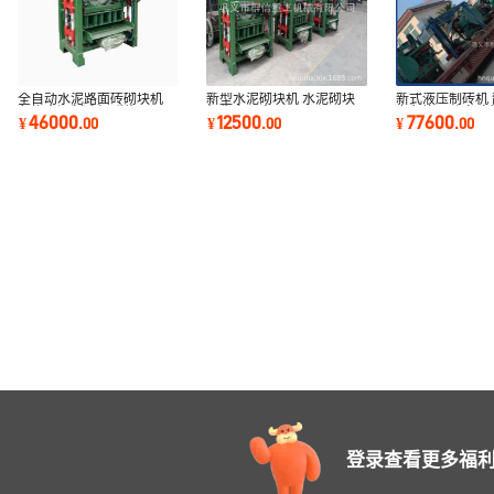
全自动水泥路面砖砌块机
新型水泥砌块机 水泥砌块
新式液压制砖机
免烧水泥制砖机群信
机生产厂商
力免烧八孔盘砖
46000
12500
77600
¥
.
00
¥
.
00
¥
.
00
登录查看更多福利