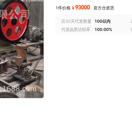
93000
￥
1件价格
官方仓退货
近30天代发数量
100以内
代发品质达标率
100.00%