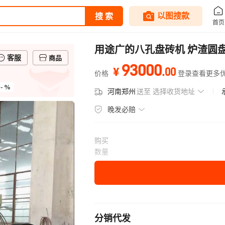
用途广的八孔盘砖机 炉渣圆
客服
商品
93000
.
00
¥
价格
登录查看更多
- %
河南郑州
送至
选择收货地址
晚发必赔
购买
数量
分销代发