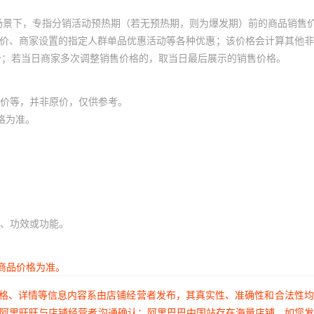
场景下，专指分销活动预热期（若无预热期，则为爆发期）前的商品销售
员价、商家设置的指定人群单品优惠活动等各种优惠；该价格会计算其他
价；若当日商家多次调整销售价格的，取当日最后展示的销售价格。
价等，并非原价，仅供参考。
格为准。
、功效或功能。
商品价格为准。
价格、详情等信息内容系由店铺经营者发布，其真实性、准确性和合法性
过阿里旺旺与店铺经营者沟通确认；阿里巴巴中国站存在海量店铺，如您