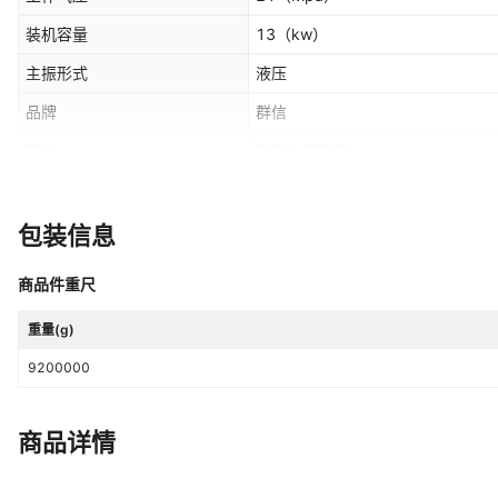
装机容量
13
（kw）
主振形式
液压
品牌
群信
别名
自动水泥砖机
是否跨境出口专供货源
否
产品别名
免烧水泥砖机
包装信息
商品件重尺
重量(g)
9200000
商品详情