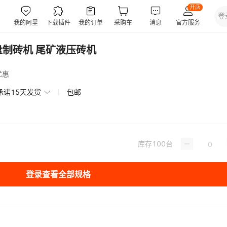
盘制砖机 尾矿液压砖机
优惠
承诺15天发货
包邮
库存
100
台
登录查看全部规格