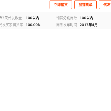
立即铺货
加铺货单
代发
近7天代发数量
100以内
铺货分销商数
100以内
代发买家留货率
100.00%
商品发布时间
2017年4月