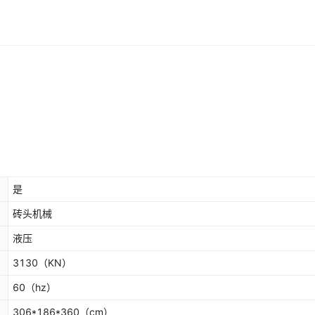
是
砖头机械
液压
3130
（KN）
60
（hz）
306*186*360
（cm）