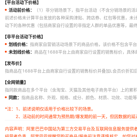
【平台活动下价格】
活动前价格：
（1）非分销场景下，指平台活动（不含分销场景的活
前述价格未计算平台发放的各种采购津贴、跨店券、红包等优惠，未
动下的各种优惠（包括商家自行设置的非指定人群的单品优惠等，最
【非平台活动下价格】
划线价格：
指商家自营销活动场景下的商品价格，该价格不包含平台
未划线价格：
商品在1688平台上由商家自行设置的销售标价，具
【发布价】
指商品在1688平台上由商家自行设置的销售标价并叠加L会员价折扣
【全网销量】
指同款商品在多个平台（含淘宝、天猫及其他电子商务平台）上的累
同款：
指商品名称、外观、规格、成分、颜色、材质、功效、功能等
*注：
1、前述说明仅适用于价格比较下的场景。
2、活动前的时间通常为预热期/爆发期的前一天，但因数据的
内容声明：阿里巴巴中国站为第三方交易平台及互联网信息服务提供
经营者负责。阿里巴巴提醒您购买商品/服务前注意谨慎核实，如您对