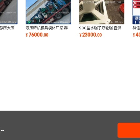
 静压大压
液压砖机模具模体厂家 群
900型水碾子双轮碾 直供
群信
机
信八孔盘砖机 面包废渣砖
干湿碾金机 小型轮碾机
木
76000
23000
4
¥
.
00
¥
.
00
¥
机
~