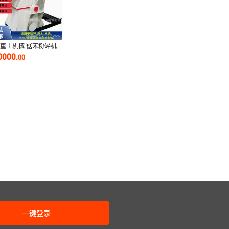
重工机械 锯末粉碎机
材锯末粉碎机
0000
.
00
一键登录