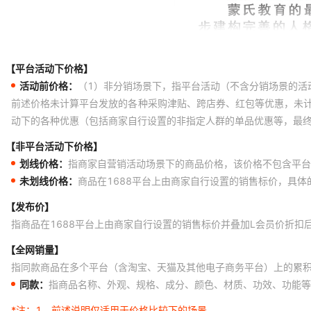
【平台活动下价格】
活动前价格：
（1）非分销场景下，指平台活动（不含分销场景的活
前述价格未计算平台发放的各种采购津贴、跨店券、红包等优惠，未
动下的各种优惠（包括商家自行设置的非指定人群的单品优惠等，最
【非平台活动下价格】
划线价格：
指商家自营销活动场景下的商品价格，该价格不包含平台
未划线价格：
商品在1688平台上由商家自行设置的销售标价，具
【发布价】
指商品在1688平台上由商家自行设置的销售标价并叠加L会员价折扣
【全网销量】
指同款商品在多个平台（含淘宝、天猫及其他电子商务平台）上的累
同款：
指商品名称、外观、规格、成分、颜色、材质、功效、功能等
*注：
1、前述说明仅适用于价格比较下的场景。