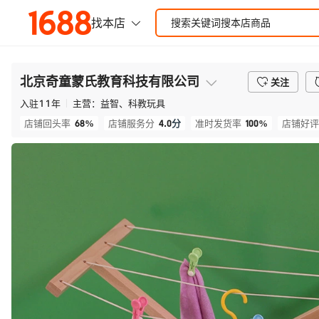
北京奇童蒙氏教育科技有限公司
关注
入驻
11
年
主营：
益智、科教玩具
68%
4.0
分
100%
店铺回头率
店铺服务分
准时发货率
店铺好评