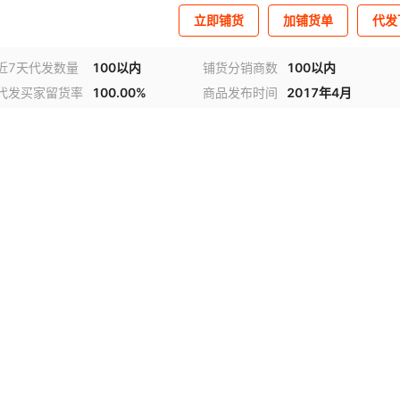
立即铺货
加铺货单
代发
近7天代发数量
100以内
铺货分销商数
100以内
代发买家留货率
100.00%
商品发布时间
2017年4月