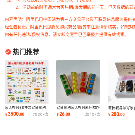
2、活动前的时间通常为预热期/爆发期的前一天，但因数据的
内容声明：阿里巴巴中国站为第三方交易平台及互联网信息服务提供
经营者负责。阿里巴巴提醒您购买商品/服务前注意谨慎核实，如您对
内有任何违法/侵权信息，请立即向阿里巴巴举报并提供有效线索。
热门推荐
蒙氏教具88件套蒙台梭利
蒙台梭利蒙氏教具彩色插座
蒙氏教具感官家
幼儿园专业版国际版儿童早
圆柱体感官训练益智玩具
特梭利蒙台梭利
3500
26
280
¥
.
00
¥
.
00
¥
.
00
已售
30+
套
已售
10+
套
教益智玩具
教益智类玩具