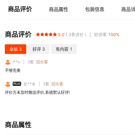
商品评价
商品属性
包装信息
商品
商品评价
5.0
3
条评价
好评率
100
%
全部
3
好评
3
有内容
1
i**o
3
套
回头客
不够完美
PLUS
长**水
3
套
回头客
评价方未及时做出评价,系统默认好评!
商品属性