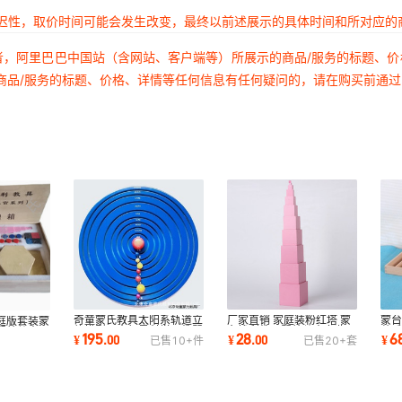
延迟性，取价时间可能会发生改变，最终以前述展示的具体时间和所对应的
者，阿里巴巴中国站（含网站、客户端等）所展示的商品/服务的标题、
商品/服务的标题、价格、详情等任何信息有任何疑问的，请在购买前通
奇童蒙氏教具太阳系轨道立
厂家直销 家庭装粉红塔 蒙
蒙
庭版套装蒙
体模型八大行星科学早教婴
台梭利教具婴幼儿童专业早
蒙
婴幼儿童早
195
28
6
¥
.
00
¥
.
00
¥
已售
10+
件
已售
20+
套
幼儿益智玩具
教益智类玩具
早