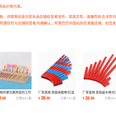
商品价格为准。
价格、详情等信息内容系由店铺经营者发布，其真实性、准确性和合法性
过阿里旺旺与店铺经营者沟通确认；阿里巴巴中国站存在海量店铺，如您
台梭利蒙氏教具剪的工作
厂家直销 家庭装数棒/红蓝
厂家直销 家庭装长棒/红
氏日常生活教具婴幼儿童
棒 蒙台梭利教具婴幼儿童
蒙台梭利教具婴幼儿童
8
28
26
.
00
¥
.
00
¥
.
00
已售
60+
套
已售
10+
套
已售
40
教益智玩具
早教益智玩具
益智玩具