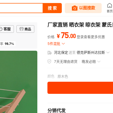
厂家直销 晒衣架 晾衣架 蒙
客服
商品
75
.
00
¥
价格
登录查看更多优惠
98.7%
5件混批
率
河北保定
送至
德克萨斯州达拉斯
7天无理由退货
晚发必赔
颜色
原木色
分销代发