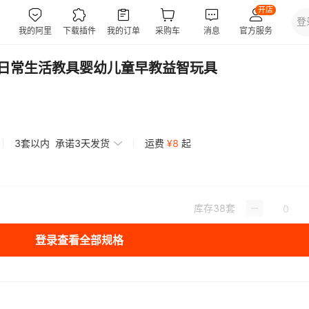
氏日常生活教具婴幼儿童早教益智玩具
3套以内
承诺3天发货
运费
¥
8
起
库存
38
套
登录查看全部规格