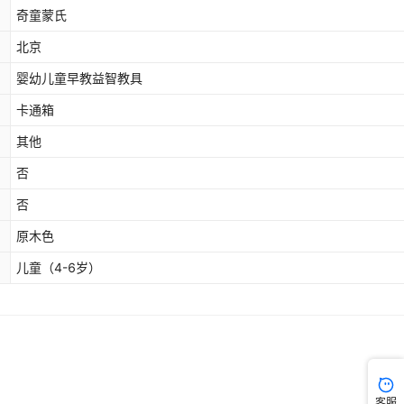
奇童蒙氏
北京
婴幼儿童早教益智教具
卡通箱
其他
否
否
原木色
儿童（4-6岁）
客服