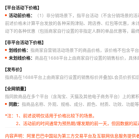
【平台活动下价格】
活动前价格：
（1）非分销场景下，指平台活动（不含分销场景的活
前述价格未计算平台发放的各种采购津贴、跨店券、红包等优惠，未
动下的各种优惠（包括商家自行设置的非指定人群的单品优惠等，最
【非平台活动下价格】
划线价格：
指商家自营销活动场景下的商品价格，该价格不包含平台
未划线价格：
商品在1688平台上由商家自行设置的销售标价，具
【发布价】
指商品在1688平台上由商家自行设置的销售标价并叠加L会员价折扣
【全网销量】
指同款商品在多个平台（含淘宝、天猫及其他电子商务平台）上的累
同款：
指商品名称、外观、规格、成分、颜色、材质、功效、功能等
*注：
1、前述说明仅适用于价格比较下的场景。
2、活动前的时间通常为预热期/爆发期的前一天，但因数据的
内容声明：阿里巴巴中国站为第三方交易平台及互联网信息服务提供