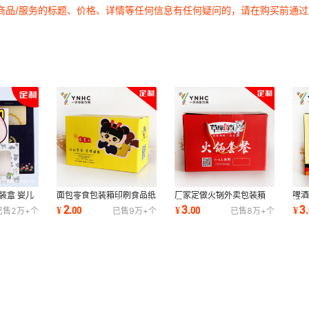
商品/服务的标题、价格、详情等任何信息有任何疑问的，请在购买前通
装盒 婴儿
面包零食包装箱印刷食品纸
厂家定做火锅外卖包装箱
啤
包装盒定制
箱折叠瓦楞纸箱彩色快递箱
餐饮打包箱 彩色瓦楞纸箱
提
2
3
3
¥
.
00
¥
.
00
¥
.
已售
2万+
个
已售
9万+
个
已售
8万+
个
制作
印刷定制