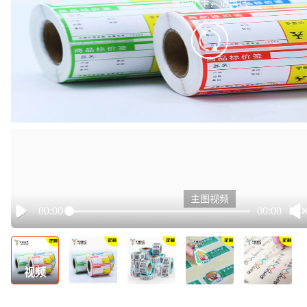
有点小卡，请重试
retry
主图视频
00:00
00:00
Play
视频