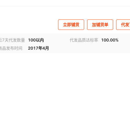
立即铺货
加铺货单
代发
近7天代发数量
100以内
代发品质达标率
100.00%
商品发布时间
2017年4月