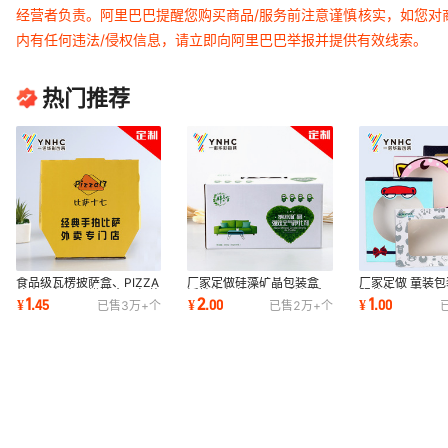
经营者负责。阿里巴巴提醒您购买商品/服务前注意谨慎核实，如您对
内有任何违法/侵权信息，请立即向阿里巴巴举报并提供有效线索。
热门推荐
食品级瓦楞披萨盒、PIZZA
厂家定做硅藻矿晶包装盒
厂家定做 童装包
外卖打包盒、烘焙食品包装
活性炭包装箱 瓦楞彩印纸
服装礼盒 彩色
1
2
1
¥
.
45
¥
.
00
¥
.
00
已售
3万+
个
已售
2万+
个
盒印刷制作
箱定制
源头厂家