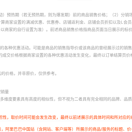
动）预热期（若无预热期，则为爆发期）前的商品销售价格；（2）分销
计算商家设置的满减优惠、优惠券、店铺返利金、店铺会员折扣以及L会
终以商家的自行设置为准）。前述商品销售价格指商品页面当日展示的标
的各种优惠活动。可能是商品的销售指导价或该商品的曾经展示过的销售
体的成交价格根据商家设置的各种优惠活动发生变化，最终以订单结算页价
后的价格，并非原价，仅供参考。
积销量
多维度要素具有高度的相似性，但不视为二者具有完全相同的品牌、品质
延迟性，取价时间可能会发生改变，最终以前述展示的具体时间和所对应的
者，阿里巴巴中国站（含网站、客户端等）所展示的商品/服务的标题、