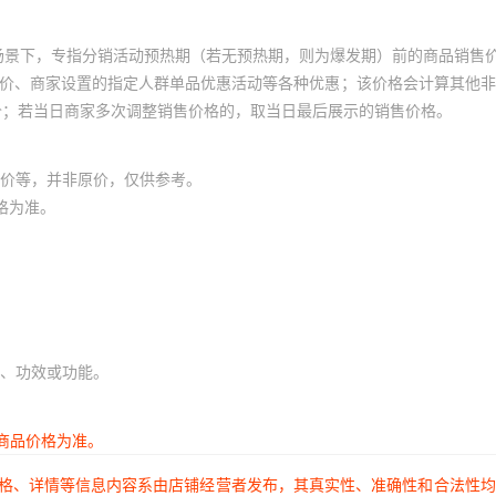
场景下，专指分销活动预热期（若无预热期，则为爆发期）前的商品销售
员价、商家设置的指定人群单品优惠活动等各种优惠；该价格会计算其他
价；若当日商家多次调整销售价格的，取当日最后展示的销售价格。
价等，并非原价，仅供参考。
格为准。
、功效或功能。
商品价格为准。
价格、详情等信息内容系由店铺经营者发布，其真实性、准确性和合法性