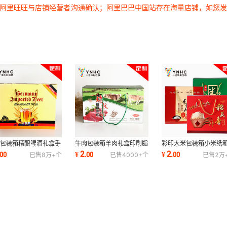
过阿里旺旺与店铺经营者沟通确认；阿里巴巴中国站存在海量店铺，如您
酒包装箱精酿啤酒礼盒手
牛肉包装箱羊肉礼盒印刷脂
彩印大米包装箱小米纸
瓦楞纸箱饮料彩印包装箱
渣熟食包装盒 瓦楞彩色礼
粮礼盒瓦楞纸彩箱印刷
2
2
00
¥
.
00
¥
.
00
已售
8万+
个
已售
4000+
个
已售
2万
盒