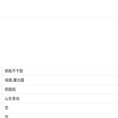
铜板不干胶
哑膜,覆光膜
铜版纸
山东青岛
否
否