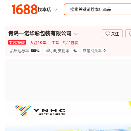
青岛一诺华彩包装有限公司
关注
入驻
10
年
主营：
礼品包装
100%
- %
0
品质达标率
48小时支揽率
店铺回头率