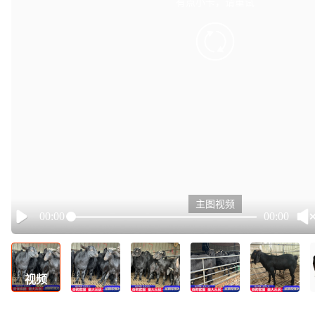
有点小卡，请重试
retry
主图视频
00:00
00:00
Play
视频