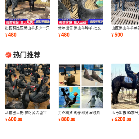
出售努比亚黑山羊多少一只
常年出售 黑山羊种羊 批发
山区黑山羊羊羔
销售 波尔山羊羊苗 种公羊
山羊苗 黑山羊可放养成本
种公羊多少一只
480
480
500
¥
¥
¥
可以长多大
低
有卖的
热门推荐
活体黑天鹅 景区公园成年
羊驼租赁 骆驼租赁海狮表
活马出售 骑乘马
观赏黑天鹅 养殖活苗黑天
演 马戏团动物表演 租赁羊
马的体型好看吗
600
880
6200
¥
.
00
¥
.
00
¥
.
00
鹅幼苗黑天鹅
驼多少米
选什么样的好