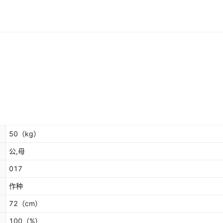
50
（kg）
公,母
017
作种
72
（cm）
100
（%）