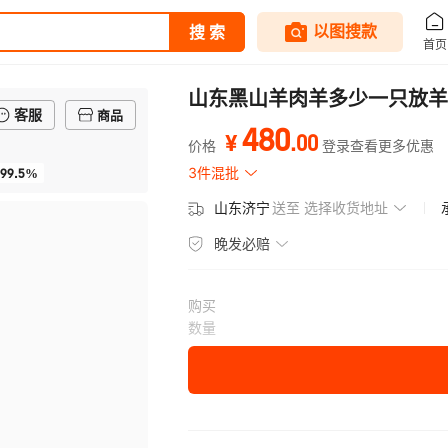
山东黑山羊肉羊多少一只放羊
客服
商品
480
.
00
¥
价格
登录查看更多优惠
99.5%
3件混批
山东济宁
送至
选择收货地址
晚发必赔
购买
数量