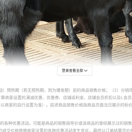
登录查看全部
动）预热期（若无预热期，则为爆发期）前的商品销售价格；（2）分销
计算商家设置的满减优惠、优惠券、店铺返利金、店铺会员折扣以及L会
终以商家的自行设置为准）。前述商品销售价格指商品页面当日展示的标
的各种优惠活动。可能是商品的销售指导价或该商品的曾经展示过的销售
体的成交价格根据商家设置的各种优惠活动发生变化，最终以订单结算页价