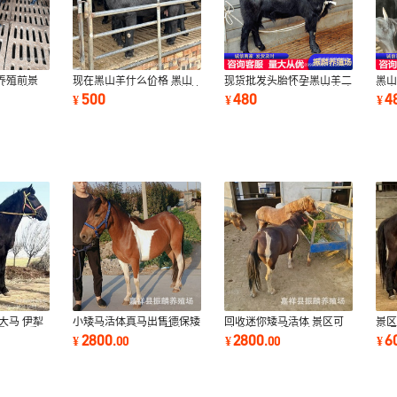
养殖前景
现在黑山羊什么价格 黑山
现货批发头胎怀孕黑山羊二
黑
 白山羊哪
羊养殖场努比亚黑山羊羊羔
胎白山羊怀孕羊黑山羊养殖
批出
500
480
4
¥
¥
¥
场
大马 伊犁
小矮马活体真马出售德保矮
回收迷你矮马活体 景区可
景
景区骑乘马
马 袖珍马 多少钱哪里卖儿
骑乘宠物马 设特兰矮马儿
拍
2800
2800
6
¥
.
00
¥
.
00
¥
童骑乘马
童骑乘马矮脚马
马 