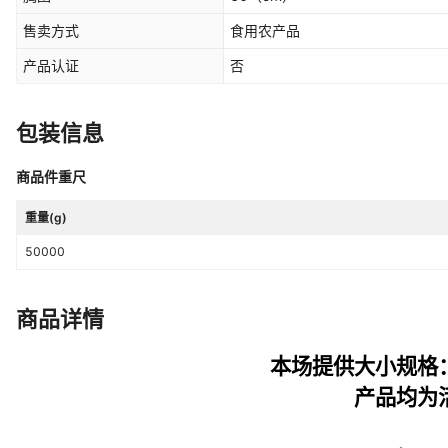
售卖方式
食用农产品
产品认证
否
包装信息
商品件重尺
重量(g)
50000
商品详情