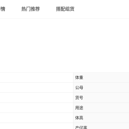
详情
热门推荐
搭配组货
体重
公母
货号
用途
体高
产仔率