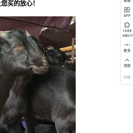
客服
APP
1688
AIBUY
更多
顶部
旧版