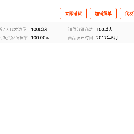
立即铺货
加铺货单
代发
近7天代发数量
100以内
铺货分销商数
100以内
代发买家留货率
100.00%
商品发布时间
2017年5月