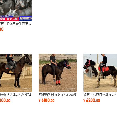
山羊杜泊绵羊养生肉羊大
栏 2-6个月努比亚黑羊
80
区骑乘马活体大马多少钱
旅游影视骑乘温血马活体教
婚庆用马纯白色骑乘大
照租赁温血马伊犁马拉车
学骑乘温血马价格温血马马
顺听话的马景区游客马
000
6100
6200
.
00
¥
.
00
¥
.
00
小马驹
驹多少钱一匹
小马驹