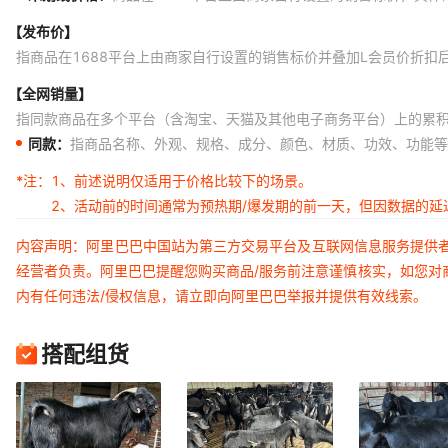
【发布价】
指商品在1688平台上由商家自行设置的销售标价并叠加L会员价折扣
【全网销量】
指同款商品在多个平台（含淘宝、天猫及其他电子商务平台）上的累
同款：
指商品名称、外观、规格、成分、颜色、材质、功效、功能等
*注：
1、前述说明仅适用于价格比较下的场景。
2、活动前的时间通常为预热期/爆发期的前一天，但因数据的
内容声明：阿里巴巴中国站为第三方交易平台及互联网信息服务提供
经营者负责。阿里巴巴提醒您购买商品/服务前注意谨慎核实，如您对
内有任何违法/侵权信息，请立即向阿里巴巴举报并提供有效线索。
搭配组货