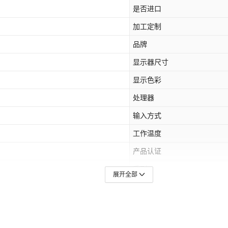
是否进口
加工定制
品牌
显示器尺寸
显示色彩
处理器
输入方式
工作温度
产品认证
系列
展开全部
系统内存
存储卡插槽
报警类型