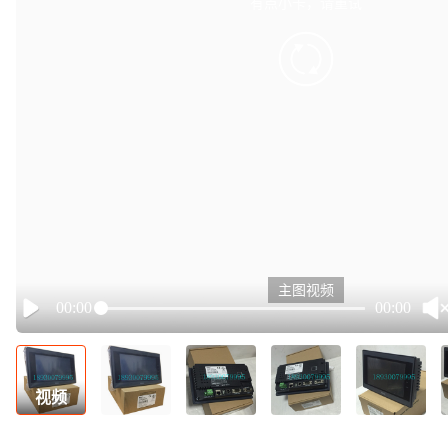
有点小卡，请重试
retry
主图视频
00:00
00:00
Play
视频