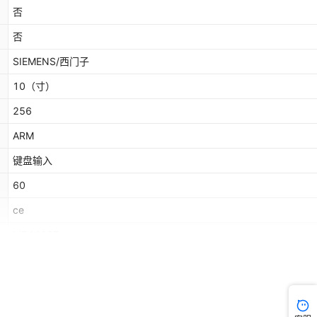
否
否
SIEMENS/西门子
10
（寸）
256
ARM
键盘输入
60
ce
MT4403T
MT4403T
MT4403T
MT4403T