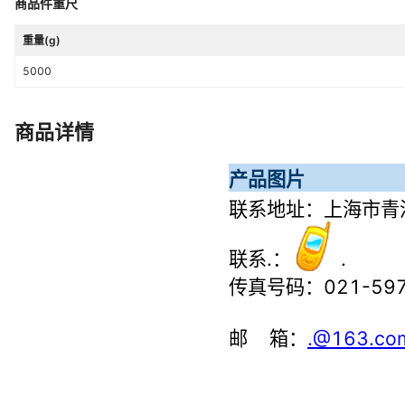
商品件重尺
画面数量
MT4403T
重量(g)
USB接口数量
MT4403T
5000
开孔尺寸
MT4403T
备注说明
MT4403T
商品详情
其他功能
MT4403T
用户脚本支持
MT4403T
内部变量
MT4403T
归档功能
MT4403T