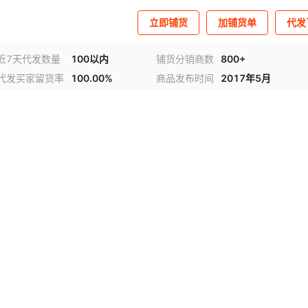
立即铺货
加铺货单
代发
近7天代发数量
100以内
铺货分销商数
800+
代发买家留货率
100.00%
商品发布时间
2017年5月