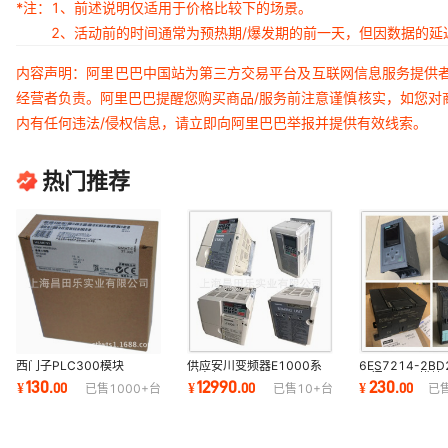
*注：
1、前述说明仅适用于价格比较下的场景。
2、活动前的时间通常为预热期/爆发期的前一天，但因数据的
内容声明：阿里巴巴中国站为第三方交易平台及互联网信息服务提供
经营者负责。阿里巴巴提醒您购买商品/服务前注意谨慎核实，如您对
内有任何违法/侵权信息，请立即向阿里巴巴举报并提供有效线索。
热门推荐
西门子PLC300模块
供应安川变频器E1000系
6ES7214-2BD
6ES7331-7KF02-0AB0
列变频器CIMR-
西门子PLC模块
130
12990
230
¥
.
00
¥
.
00
¥
.
00
已售
1000+
台
已售
10+
台
已
开票
EB4A0362ABA 变频器
器200CN
75kw