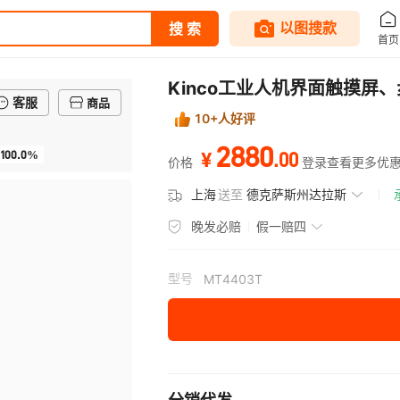
Kinco工业人机界面触摸屏、
客服
商品
10+人好评
2880
100.0%
.
00
¥
价格
登录查看更多优
上海
送至
德克萨斯州达拉斯
晚发必赔
假一赔四
型号
MT4403T