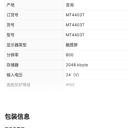
产地
咨询
订货号
MT4403T
货号
MT4403T
型号
MT4403T
显示器类型
触摸屏
分辨率
800
存储器
2048 kbyte
输入电压
24
（V）
面板防护等级
IP65
是否跨境出口专供货源
否
操作方式
MT4403T
内存扩展容量
MT4403T
包装信息
报警功能
MT4403T