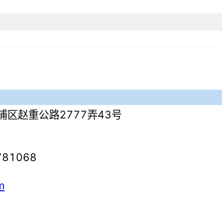
配方
尺寸
工作环境温度
通讯接口
矢量图支持
平均无故障工作时间(MTBF)
图案类型
第三方通讯产品