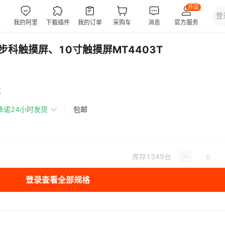
步科触摸屏、10寸触摸屏MT4403T
惠
承诺24小时发货
包邮
库存
1349
台
登录查看全部规格