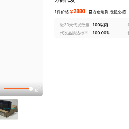
分销代发
2880
￥
1件价格
官方仓退货,晚揽必赔
近30天代发数量
100以内
代发品质达标率
100.00%