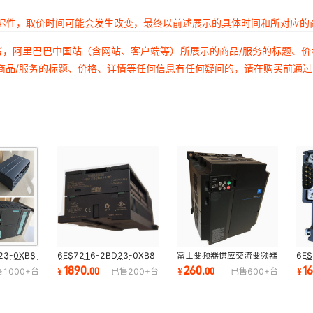
延迟性，取价时间可能会发生改变，最终以前述展示的具体时间和所对应的
者，阿里巴巴中国站（含网站、客户端等）所展示的商品/服务的标题、
商品/服务的标题、价格、详情等任何信息有任何疑问的，请在购买前通
23-0XB8
6ES7216-2BD23-0XB8
富士变频器供应交流变频器
6ES
可编程控制
供应西门子PLC模块6ES7
FRN5.5G1S-4C 0.4-
西门
1890
260
1
¥
.
00
¥
.
00
¥
售
1000+
台
已售
200+
台
已售
600+
台
216-2BD23-0X
400KW
6ES