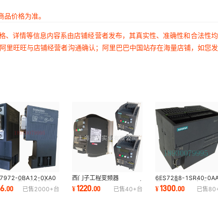
商品价格为准。
价格、详情等信息内容系由店铺经营者发布，其真实性、准确性和合法性
过阿里旺旺与店铺经营者沟通确认；阿里巴巴中国站存在海量店铺，如您
7972-0BA12-0XA0
西门子工程变频器
6ES7288-1SR40-0A
子PLC数据总线插头
6SL3210-5BE21-5UV0|
供应西门子PLC标准CP
66
1220
1300
.
00
¥
.
00
¥
.
00
已售
2000+
台
已售
40+
台
已售
80
7 972-0BA12-0XA0
西门子V20变频器1.5KW
模块