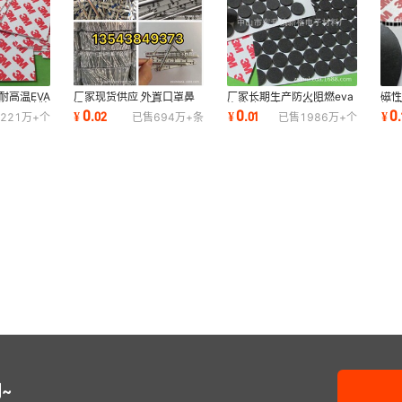
耐高温EVA
厂家现货供应 外置口罩鼻
厂家长期生产防火阻燃eva
磁性
 vhb铭牌
梁铝条 kn95鼻梁铝条 n95
泡棉垫 白色eva脚垫 平面
片 
0
0
0
¥
.
02
¥
.
01
¥
.
221万+
个
已售
694万+
条
已售
1986万+
个
口罩鼻梁条
格纹eva泡棉垫
胶
~