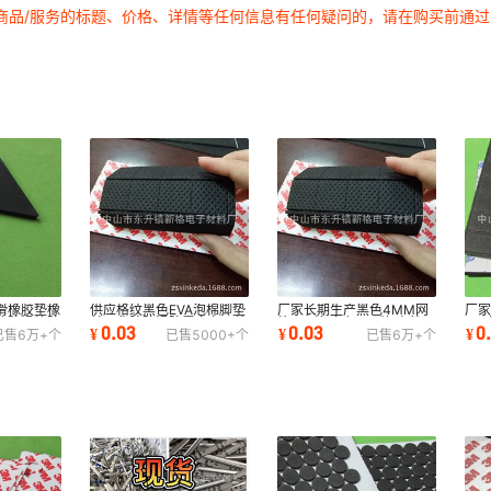
商品/服务的标题、价格、详情等任何信息有任何疑问的，请在购买前通
滑橡胶垫橡
供应格纹黑色EVA泡棉脚垫
厂家长期生产黑色4MM网
厂家
垫防滑垫防
单面背胶防滑防震白色网格
格eva垫 白色eva垫 自粘
EV
0.03
0.03
0
¥
¥
¥
已售
6万+
个
已售
5000+
个
已售
6万+
个
EVA脚垫
eva垫批发定制
格