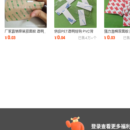
供应PET透明挂钩 PVC背
强力泡棉双面胶 
厂家直销原装双面胶 透明
粘胶挂钩 无痕包装自粘挂
脚垫圆形方形自粘
无痕防水双面胶 vhb双面胶
0
0
0
¥
.
04
¥
.
03
¥
.
03
已售
4万+
个
已售
钩批发量大从优
双面胶
规格可定制
登录查看更多福利