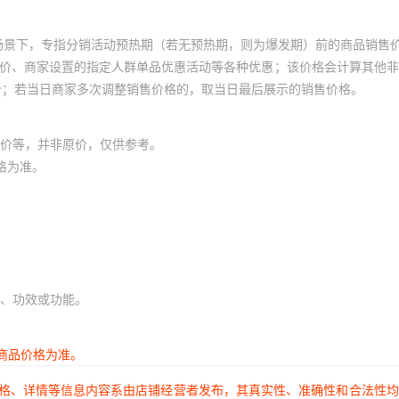
场景下，专指分销活动预热期（若无预热期，则为爆发期）前的商品销售
员价、商家设置的指定人群单品优惠活动等各种优惠；该价格会计算其他
价；若当日商家多次调整销售价格的，取当日最后展示的销售价格。
价等，并非原价，仅供参考。
格为准。
、功效或功能。
商品价格为准。
价格、详情等信息内容系由店铺经营者发布，其真实性、准确性和合法性