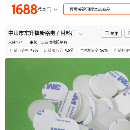
中山市东升镇新格电子材料厂
关注
入驻
17
年
主营：
工业用橡胶制品
43%
4.5
分
56%
店铺回头率
店铺服务分
准时发货率
店铺好评