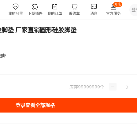
胶脚垫 厂家直销圆形硅胶脚垫
包邮
库存
99999999
个
登录查看全部规格