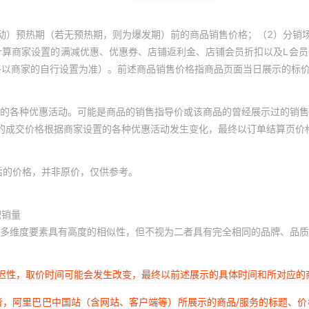
动）预热期（若无预热期，则为爆发期）前的商品销售价格；（2）分销
计算商家设置的满减优惠、优惠券、店铺返利金、店铺会员折扣以及L会
终以商家的自行设置为准）。前述商品销售价格指商品页面当日展示的标
的各种优惠活动。可能是商品的销售指导价或该商品的曾经展示过的销售
体的成交价格根据商家设置的各种优惠活动发生变化，最终以订单结算页价
后的价格，并非原价，仅供参考。
积销量
多维度要素具有高度的相似性，但不视为二者具有完全相同的品牌、品质
延迟性，取价时间可能会发生改变，最终以前述展示的具体时间和所对应的
者，阿里巴巴中国站（含网站、客户端等）所展示的商品/服务的标题、