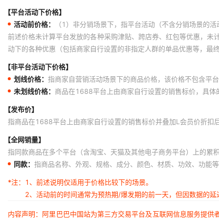
【平台活动下价格】
活动前价格：
（1）非分销场景下，指平台活动（不含分销场景的活
前述价格未计算平台发放的各种采购津贴、跨店券、红包等优惠，未
动下的各种优惠（包括商家自行设置的非指定人群的单品优惠等，最
【非平台活动下价格】
划线价格：
指商家自营销活动场景下的商品价格，该价格不包含平台
未划线价格：
商品在1688平台上由商家自行设置的销售标价，具
【发布价】
指商品在1688平台上由商家自行设置的销售标价并叠加L会员价折扣
【全网销量】
指同款商品在多个平台（含淘宝、天猫及其他电子商务平台）上的累
同款：
指商品名称、外观、规格、成分、颜色、材质、功效、功能等
*注：
1、前述说明仅适用于价格比较下的场景。
2、活动前的时间通常为预热期/爆发期的前一天，但因数据的
内容声明：阿里巴巴中国站为第三方交易平台及互联网信息服务提供