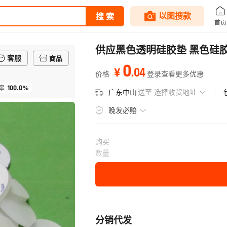
供应黑色透明硅胶垫 黑色硅
客服
商品
0
.
04
¥
价格
登录查看更多优惠
100.0%
率
广东中山
送至
选择收货地址
晚发必赔
购买
数量
分销代发