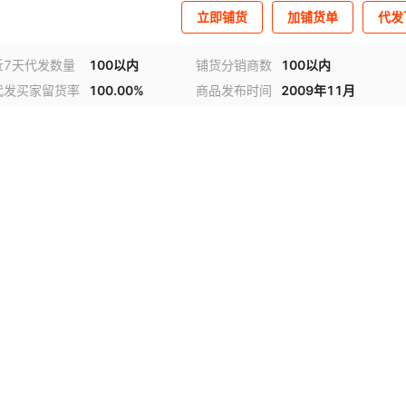
立即铺货
加铺货单
代发
近7天代发数量
100以内
铺货分销商数
100以内
代发买家留货率
100.00%
商品发布时间
2009年11月