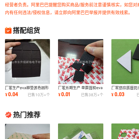
经营者负责。阿里巴巴提醒您购买商品/服务前注意谨慎核实，如您对
内有任何违法/侵权信息，请立即向阿里巴巴举报并提供有效线索。
搭配组货
厂家生产eva脚垫黑色圆形
厂家长期生产 单面背胶eva
厂家供应底座防
防滑eva白色自粘防火eva
垫 黑色方形eva垫 圆形自
胶减震垫防震脚
0.04
0.01
0.03
¥
¥
¥
已售
10万+
个
已售
38万+
个
批发带背胶
粘eva脚垫
滑减震
热门推荐