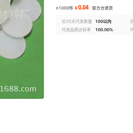
0.04
￥
≥1000件
官方仓退货
近30天代发数量
100以内
代发品质达标率
100.00%