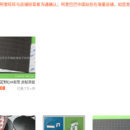
过阿里旺旺与店铺经营者沟通确认；阿里巴巴中国站存在海量店铺，如您
定制EVA胶垫 自粘背胶
A脚垫 黑色EVA防滑垫规
.08
已售
7万+
件
可定制