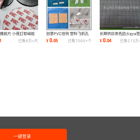
橡胶片 小夜灯软磁胶
创意PVC挂钩 塑料飞机孔
长期供应黑色防火eva垫
塑料冰箱贴软磁片 可背
挂钩 美妆工具假睫毛包装
色eva垫 eva脚垫 黑色
0
0
1
¥
.
05
¥
.
04
已售
6万+
片
已售
7000+
个
已售
213万
盒pet挂钩定制
eva胶垫批发
一键登录