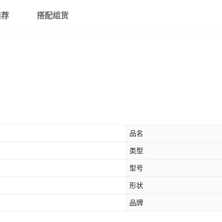
推荐
搭配组货
品名
类型
型号
形状
品牌