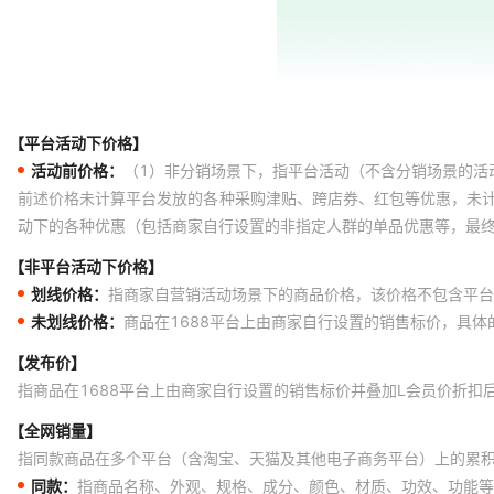
【平台活动下价格】
活动前价格：
（1）非分销场景下，指平台活动（不含分销场景的活
前述价格未计算平台发放的各种采购津贴、跨店券、红包等优惠，未
动下的各种优惠（包括商家自行设置的非指定人群的单品优惠等，最
【非平台活动下价格】
划线价格：
指商家自营销活动场景下的商品价格，该价格不包含平台
未划线价格：
商品在1688平台上由商家自行设置的销售标价，具
【发布价】
指商品在1688平台上由商家自行设置的销售标价并叠加L会员价折扣
【全网销量】
指同款商品在多个平台（含淘宝、天猫及其他电子商务平台）上的累
同款：
指商品名称、外观、规格、成分、颜色、材质、功效、功能等