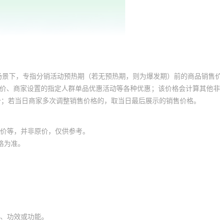
场景下，专指分销活动预热期（若无预热期，则为爆发期）前的商品销售
员价、商家设置的指定人群单品优惠活动等各种优惠；该价格会计算其他
价；若当日商家多次调整销售价格的，取当日最后展示的销售价格。
价等，并非原价，仅供参考。
格为准。
、功效或功能。