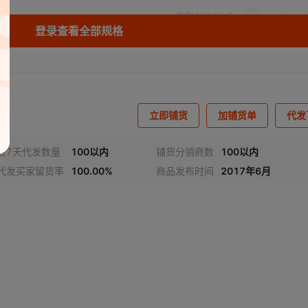
库存
10000
个
登录查看全部规格
立即铺货
加铺货单
代发
近7天代发数量
100以内
铺货分销商数
100以内
代发买家留货率
100.00%
商品发布时间
2017年6月