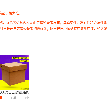
商品价格为准。
价格、详情等信息内容系由店铺经营者发布，其真实性、准确性和合法性
过阿里旺旺与店铺经营者沟通确认；阿里巴巴中国站存在海量店铺，如您
品天地盖出口纸箱纸箱包
 物流打包重型瓦楞运
.8
已售
6000+
个
收纳打包盒