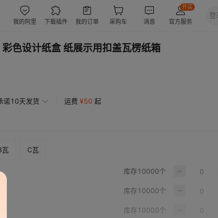
 彩色设计纸盒 纸展示用扣盖瓦楞纸箱
承诺10天发货
运费
¥
50
起
B瓦
C瓦
库存
10000
个
库存
10000
个
库存
10000
个