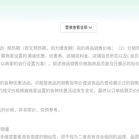
登录查看全部
动）预热期（若无预热期，则为爆发期）前的商品销售价格；（2）分销
计算商家设置的满减优惠、优惠券、店铺返利金、店铺会员折扣以及L会
终以商家的自行设置为准）。前述商品销售价格指商品页面当日展示的标
的各种优惠活动。可能是商品的销售指导价或该商品的曾经展示过的销售
体的成交价格根据商家设置的各种优惠活动发生变化，最终以订单结算页价
后的价格，并非原价，仅供参考。
积销量
多维度要素具有高度的相似性，但不视为二者具有完全相同的品牌、品质