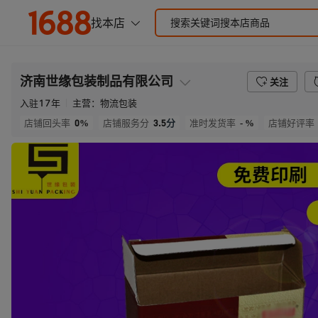
济南世缘包装制品有限公司
关注
入驻
17
年
主营：
物流包装
0%
3.5
分
- %
店铺回头率
店铺服务分
准时发货率
店铺好评率