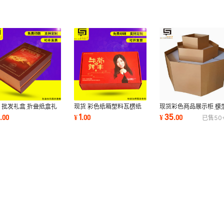
现货彩色商品展示柜 模
 批发礼盒 折叠纸盒礼
现货 彩色纸箱塑料瓦楞纸
商品展示活动广告台摆
定 长方形礼品包装盒
飞机盒 长方形礼品大型飞
35
3
1
¥
.
00
.
00
¥
.
00
已售
50
装 来图可定
世缘包装
机盒礼品盒