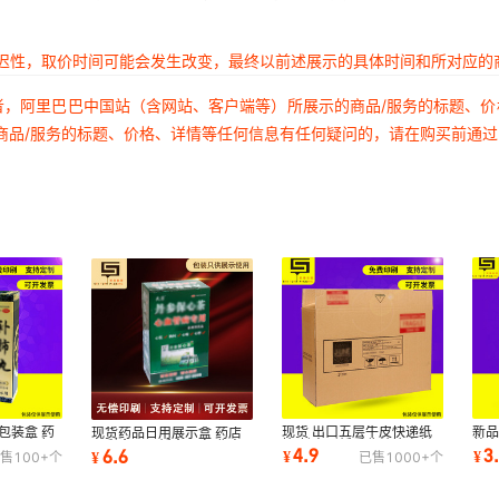
延迟性，取价时间可能会发生改变，最终以前述展示的具体时间和所对应的
者，阿里巴巴中国站（含网站、客户端等）所展示的商品/服务的标题、
商品/服务的标题、价格、详情等任何信息有任何疑问的，请在购买前通
包装盒 药
现货 出口五层牛皮快递纸
新
现货药品日用展示盒 药店
可定 山东
箱 长方形纸质收纳箱密封
装盒
用彩盒展示纸盒可定 北方
4.9
3
6.6
¥
¥
¥
售
100+
个
已售
1000+
个
包装快递
输
药品包装纸盒厂