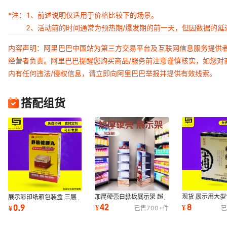
*注：
1、前述说明仅适用于价格比较下的场景。
2、活动前的时间通常为预热期/爆发期的前一天，但因数据的
内容声明：阿里巴巴中国站为第三方交易平台及互联网信息服务提供
经营者负责。阿里巴巴提醒您购买商品/服务前注意谨慎核实，如您对
内有任何违法/侵权信息，请立即向阿里巴巴举报并提供有效线索。
搭配组货
加厚硬壳白纸板展示架 超
现货 展示用大型
展示彩印纸箱包装盒 三层
市活动货柜陈列纸货架可定
品包装大展示盒
彩印瓦楞广告宣传包装纸箱
42
8
0.9
¥
¥
¥
已售
700+
件
已
异型展架安装
礼品纸盒厂家
来图可定