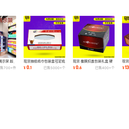
展示架 超
现货抽纸纸巾包装盒可定纸
现货 覆膜扣盖包装礼盒 硬
现货
纸货架可定
质彩印礼品广告方巾餐巾纸
纸壳彩印包装盒可定 新款
盒可
0
0
1
¥
.
1
¥
.
6
¥
售
700+
件
已售
5000+
个
已售
400+
个
盒汽车宣传
薄瓦楞彩盒
选