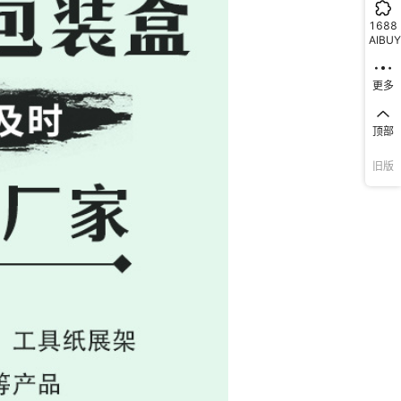
1688
AIBUY
更多
顶部
旧版