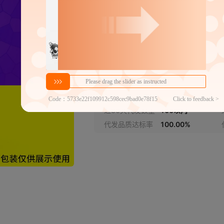
E瓦*加强
分销代发
1.1
￥
≥5000件
官方仓退货
近30天代发数量
100以内
代发品质达标率
100.00%