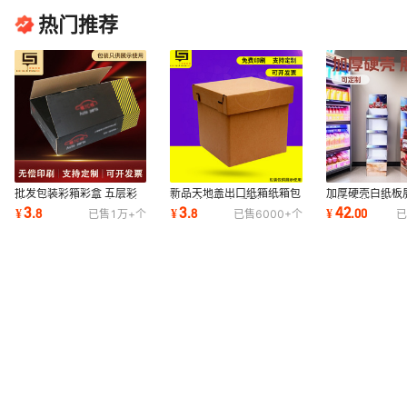
热门推荐
批发包装彩箱彩盒 五层彩
新品天地盖出口纸箱纸箱包
加厚硬壳白纸板
箱打孔包装箱可定 山东彩
装盒 物流打包重型瓦楞运
市活动货柜陈列
3
3
42
¥
.
8
¥
.
8
¥
.
00
已售
1万+
个
已售
6000+
个
已
箱礼品盒供应商
输收纳打包盒
异型展架安装