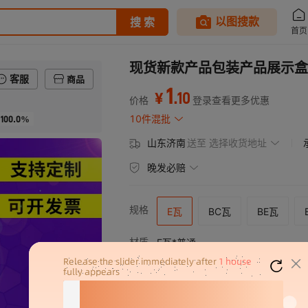
现货新款产品包装产品展示盒
客服
商品
1
.
10
¥
价格
登录查看更多优惠
100.0%
10件混批
山东济南
送至
选择收货地址
晚发必赔
规格
E瓦
BC瓦
BE瓦
材质
E瓦*普通
硬度
E瓦*特硬
等级
E瓦*优质