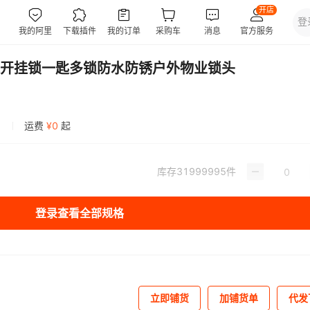
开挂锁一匙多锁防水防锈户外物业锁头
运费
¥
0
起
库存
31999995
件
登录查看全部规格
立即铺货
加铺货单
代发