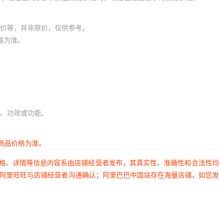
价等，并非原价，仅供参考。
格为准。
、功效或功能。
商品价格为准。
价格、详情等信息内容系由店铺经营者发布，其真实性、准确性和合法性
过阿里旺旺与店铺经营者沟通确认；阿里巴巴中国站存在海量店铺，如您