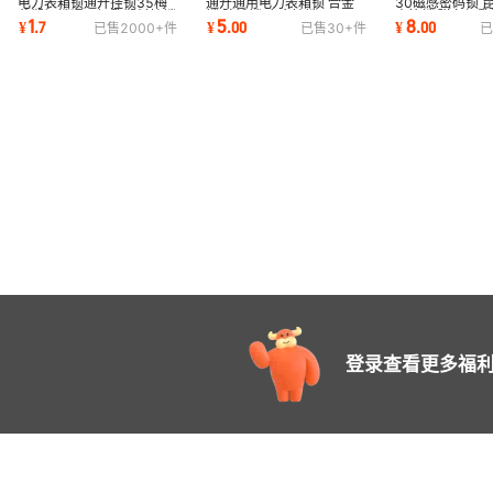
电力表箱锁通开挂锁35梅
通开通用电力表箱锁 合金
30磁感密码锁 
花塑钢锁通用钥匙塑料挂锁
锁 防撬锁 合金挂锁
表箱锁 磁条钥
1
5
8
¥
.
7
¥
.
00
¥
.
00
已售
2000+
件
已售
30+
件
已
防水防锈箱柜锁
防撬防水挂锁
登录查看更多福利