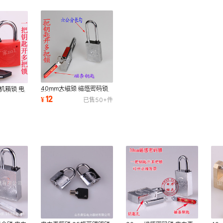
40mm大磁锁 磁感密码锁
机箱锁 电
磁条钥匙 磁条锁 昆仑挂锁
户外挂锁物
12
¥
已售
50+
件
中国联通挂锁