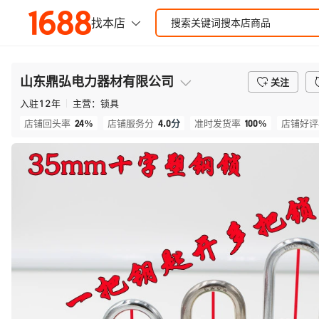
山东鼎弘电力器材有限公司
关注
入驻
12
年
主营：
锁具
24%
4.0
分
100%
店铺回头率
店铺服务分
准时发货率
店铺好评