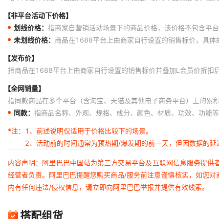
【非平台活动下价格】
划线价格：
指商家自营销活动场景下的商品价格，该价格不包含平台
未划线价格：
商品在1688平台上由商家自行设置的销售标价，具
【发布价】
指商品在1688平台上由商家自行设置的销售标价并叠加L会员价折扣
【全网销量】
指同款商品在多个平台（含淘宝、天猫及其他电子商务平台）上的累
同款：
指商品名称、外观、规格、成分、颜色、材质、功效、功能等
*注：
1、前述说明仅适用于价格比较下的场景。
2、活动前的时间通常为预热期/爆发期的前一天，但因数据的
内容声明：阿里巴巴中国站为第三方交易平台及互联网信息服务提供
经营者负责。阿里巴巴提醒您购买商品/服务前注意谨慎核实，如您对
内有任何违法/侵权信息，请立即向阿里巴巴举报并提供有效线索。
搭配组货