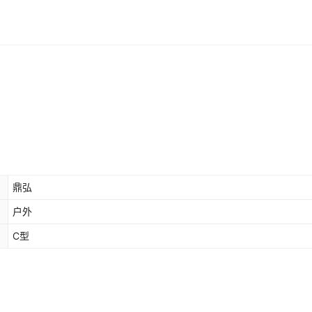
鼎弘
户外
C型