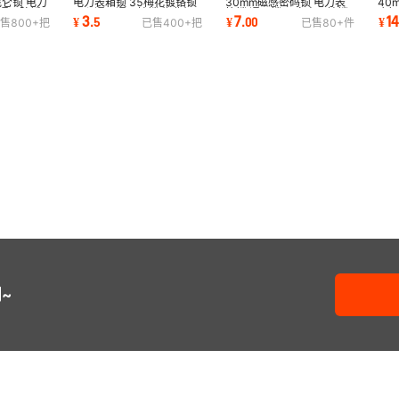
昆仑锁 电力
电力表箱锁 35梅花镀铬锁
30mm磁感密码锁 电力表
40
匙通开防锈
同心通用通开挂锁 物业机
箱锁 通开锁 国家电网挂锁
应
3
7
1
¥
.
5
¥
.
00
¥
售
800+
把
已售
400+
把
已售
80+
件
箱锁防水防锈
磁力防水防盗锁
防
~