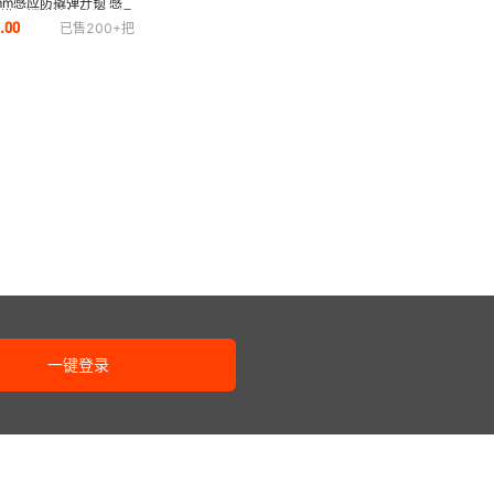
mm感应防撬弹开锁 感
铜横开锁磁性钥匙通开通
4
.
00
已售
200+
把
水防盗挂锁
一键登录