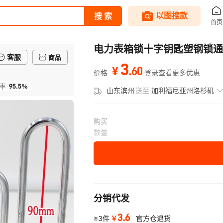
电力表箱锁十字钥匙塑钢锁通
客服
商品
3
.
60
¥
价格
登录查看更多优惠
95.5%
率
山东滨州
送至
加利福尼亚州洛杉矶
购买
数量
分销代发
3.6
￥
≥3件
官方仓退货