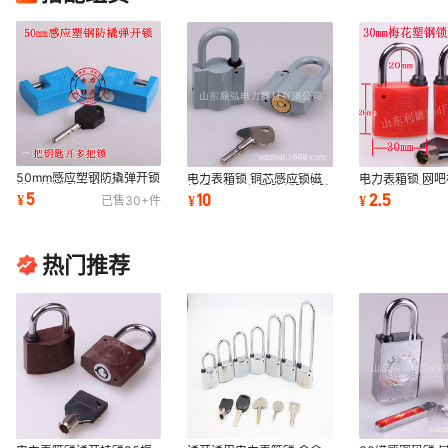
50mm感应塑钢防撬弹开锁
电力表箱锁 铜芯感应锁磁
电力表箱锁 网吧
横开挂锁 防水防锈 一把钥
性通开通用钥匙防锈防水防
表箱锁通开通用
5
10
2.5
¥
¥
¥
已售
30+
件
匙开多把锁
撬不生锈挂锁
业供电公司锁
热门推荐