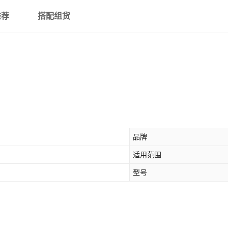
推荐
搭配组货
品牌
适用范围
型号