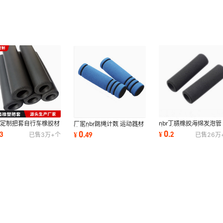
家定制把套自行车橡胶材
nbr丁腈橡胶海绵发泡管
厂家nbr跳绳计数 运动器材
山地车海绵骑行装备批发
身器材泡棉套管 定制磨
橡塑海绵护套双色磨面手把
0
0
3
¥
.
2
¥
.
49
已售
3万+
个
已售
26万
耐磨定制
护套长度
套