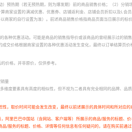
动）预热期（若无预热期，则为爆发期）前的商品销售价格；（2）分销
计算商家设置的满减优惠、优惠券、店铺返利金、店铺会员折扣以及L会
终以商家的自行设置为准）。前述商品销售价格指商品页面当日展示的标
的各种优惠活动。可能是商品的销售指导价或该商品的曾经展示过的销售
体的成交价格根据商家设置的各种优惠活动发生变化，最终以订单结算页价
后的价格，并非原价，仅供参考。
积销量
多维度要素具有高度的相似性，但不视为二者具有完全相同的品牌、品质
延迟性，取价时间可能会发生改变，最终以前述展示的具体时间和所对应的
者，阿里巴巴中国站（含网站、客户端等）所展示的商品/服务的标题、
商品/服务的标题、价格、详情等任何信息有任何疑问的，请在购买前通