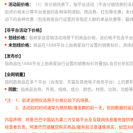
活动前价格：
（1）非分销场景下，指平台活动（不含分销场景的活
前述价格未计算平台发放的各种采购津贴、跨店券、红包等优惠，未
动下的各种优惠（包括商家自行设置的非指定人群的单品优惠等，最
【非平台活动下价格】
划线价格：
指商家自营销活动场景下的商品价格，该价格不包含平台
未划线价格：
商品在1688平台上由商家自行设置的销售标价，具
【发布价】
指商品在1688平台上由商家自行设置的销售标价并叠加L会员价折扣
【全网销量】
指同款商品在多个平台（含淘宝、天猫及其他电子商务平台）上的累
同款：
指商品名称、外观、规格、成分、颜色、材质、功效、功能等
*注：
1、前述说明仅适用于价格比较下的场景。
2、活动前的时间通常为预热期/爆发期的前一天，但因数据的
内容声明：阿里巴巴中国站为第三方交易平台及互联网信息服务提供
经营者负责。阿里巴巴提醒您购买商品/服务前注意谨慎核实，如您对