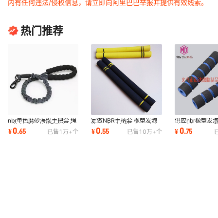
内有任何违法/侵权信息，请立即向阿里巴巴举报并提供有效线索。
热门推荐
nbr单色磨砂海绵手把套 绳
定做NBR手柄套 橡塑发泡
供应nbr橡塑发
子泡棉手柄 葫芦型狗绳套
管 运动器材手把套 尺寸定
动器材工具eva
0
0
0
¥
.
65
¥
.
55
¥
.
75
已售
1万+
个
已售
10万+
个
泡棉颜色定制
制
手柄套批发