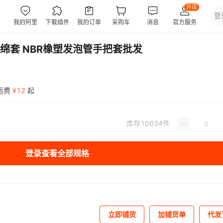
绵套 NBR橡塑发泡管手把套批发
运费
¥
12
起
库存
10034
件
登录查看全部规格
立即铺货
加铺货单
代发