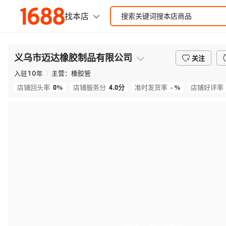
义乌市迈达橡胶制品有限公司
关注
入驻
10
年
主营：
橡胶管
0%
4.0
分
- %
店铺回头率
店铺服务分
准时发货率
店铺好评率