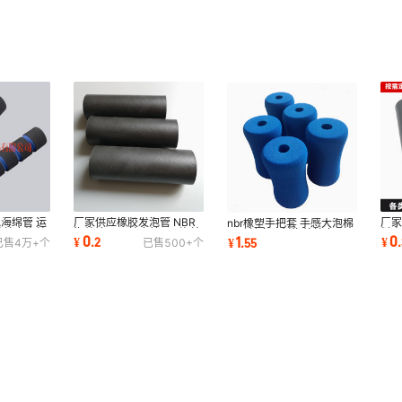
泡海绵管 运
厂家供应橡胶发泡管 NBR
厂
nbr橡塑手把套 手感大泡棉
防护套泡棉
海绵管 EVA护套管 nbr泡棉
料
运动健身器材海绵护套
0
0
1
¥
.
2
¥
.
¥
.
55
已售
4万+
个
已售
500+
个
套橡塑手把套
价