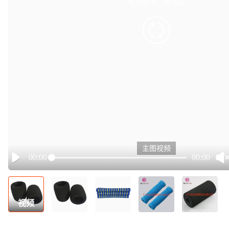
有点小卡，请重试
retry
主图视频
00:00
00:00
Play
视频