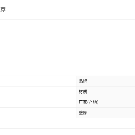
推荐
品牌
材质
厂家(产地)
壁厚