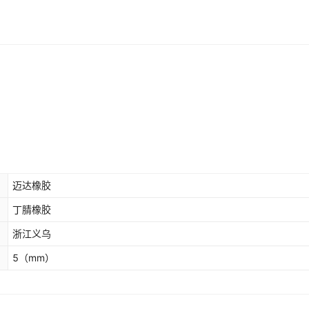
迈达橡胶
丁腈橡胶
浙江义乌
5
（mm）