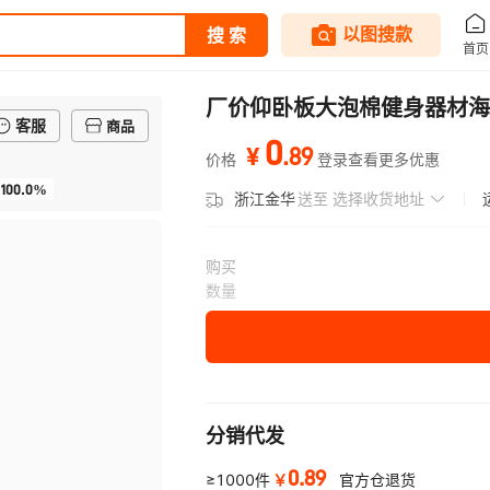
厂价仰卧板大泡棉健身器材海
客服
商品
0
.
89
¥
价格
登录查看更多优惠
100.0%
浙江金华
送至
选择收货地址
购买
数量
分销代发
0.89
￥
≥1000件
官方仓退货