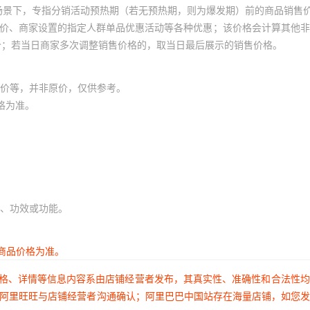
场景下，专指分销活动预热期（若无预热期，则为爆发期）前的商品销售
员价、商家设置的指定人群单品优惠活动等各种优惠；该价格会计算其他
价；若当日商家多次调整销售价格的，取当日最后展示的销售价格。
价等，并非原价，仅供参考。
格为准。
、功效或功能。
商品价格为准。
价格、详情等信息内容系由店铺经营者发布，其真实性、准确性和合法性
过阿里旺旺与店铺经营者沟通确认；阿里巴巴中国站存在海量店铺，如您