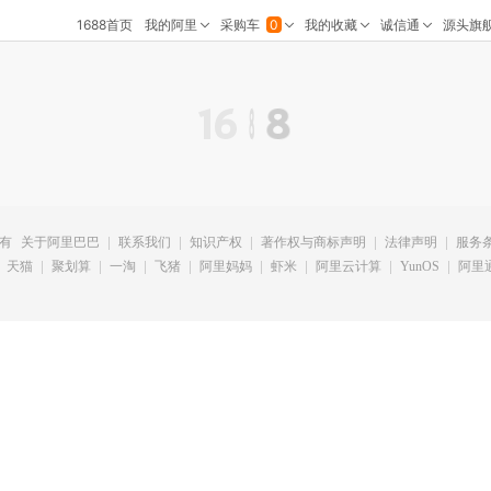
所有
关于阿里巴巴
联系我们
知识产权
著作权与商标声明
法律声明
服务
天猫
聚划算
一淘
飞猪
阿里妈妈
虾米
阿里云计算
YunOS
阿里