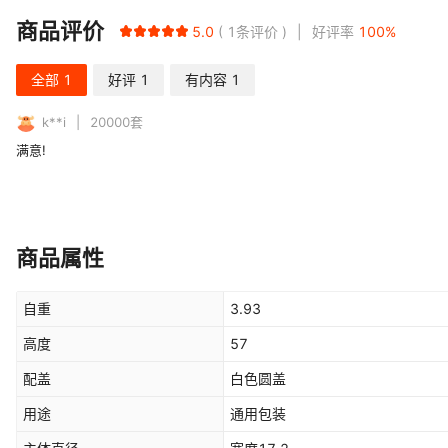
商品评价
5.0
1
条评价
好评率
100
%
全部
1
好评
1
有内容
1
k**i
20000
套
满意!
商品属性
自重
3.93
高度
57
配盖
白色圆盖
用途
通用包装