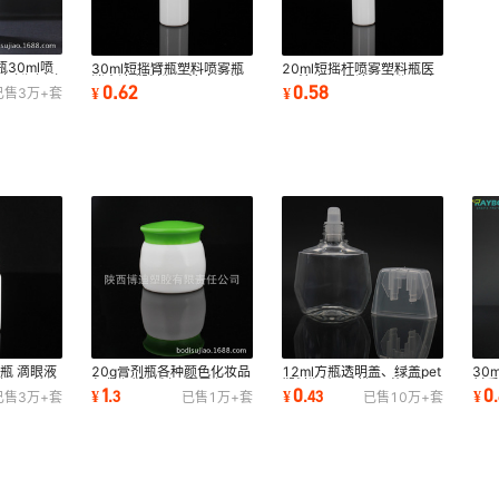
30ml喷
30ml短摇臂瓶塑料喷雾瓶
20ml短摇杆喷雾塑料瓶医
料喷瓶侧喷
消毒液 塑料瓶子注吹工艺
用 注吹 不漏液pe喷瓶厂家
0.62
0.58
¥
¥
已售
3万+
套
丝网印刷
直销丝网印刷白
料瓶 滴眼液
20g膏剂瓶各种颜色化妆品
12ml方瓶透明盖、绿盖pet
30
制品PE滴济
包装瓶塑料制品膏霜瓶
塑料瓶滴眼剂瓶眼药水瓶
材
1
0
0
¥
.
3
¥
.
43
¥
.
已售
3万+
套
已售
1万+
套
已售
10万+
套
携