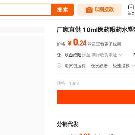
厂家直供 10ml医药眼药水
0
.
24
¥
价格
登录查看更多优惠
陕西咸阳
送至
选择收货地址
退货包运费
晚发必赔
极速退款
规格
10ml
分销代发