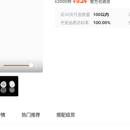
0.24
￥
≥2000件
官方仓退货
近30天代发数量
100以内
代发品质达标率
100.00%
详情
热门推荐
搭配组货