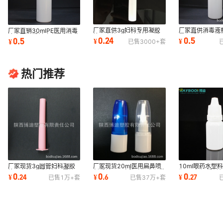
厂家直供3g妇科专用凝胶
厂家直供消毒液瓶
厂家直销30mlPE医用消毒
管一次性pe妇科推注器塑
雾瓶塑料瓶子塑
液喷雾瓶塑料喷壶香水喷头
0.24
0.5
0.5
¥
¥
¥
已售
3000+
套
料管圆管
注吹
热门推荐
厂家现货3g圆管妇科凝胶
厂家现货20ml医用扁鼻喷
10ml眼药水塑
管一次性pp塑料制品圆管
剂塑料医用鼻腔喷瓶扁瓶带
瓶 pe白瓶 塑料
0
0
0
¥
.
24
¥
.
6
¥
.
27
已售
1万+
套
已售
37万+
套
药包材
大盖
瓶