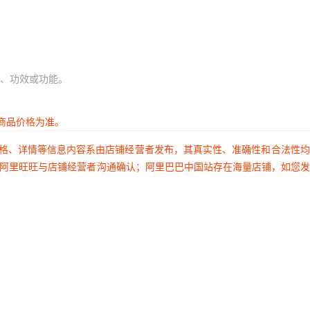
、功效或功能。
商品价格为准。
价格、详情等信息内容系由店铺经营者发布，其真实性、准确性和合法性
过阿里旺旺与店铺经营者沟通确认；阿里巴巴中国站存在海量店铺，如您