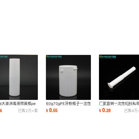
ml大罩消毒液喷雾瓶pe
厂家直销一次性妇科私
60g70gPE牙粉瓶子一次性
质注吹瓶无垫片喷头方便
凝胶管pp材质5g圆管妇
撕拉瓶防盗盖大容量瓶塑料
0
0
6
¥
.
28
¥
.
55
已售
2万+
套
已售
4万
带丝网印刷
推注器
白瓶