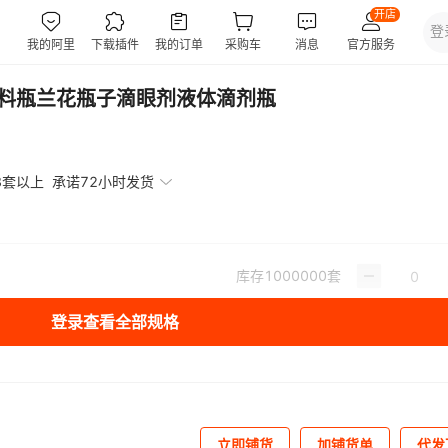
塑料瓶兰花瓶子滴眼剂液体滴剂瓶
3套以上
承诺72小时发货
库存
1000000
套
登录查看全部规格
立即铺货
加铺货单
代发