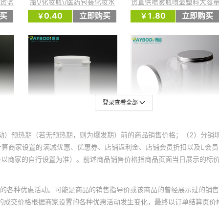
登录查看全部
动）预热期（若无预热期，则为爆发期）前的商品销售价格；（2）分销
计算商家设置的满减优惠、优惠券、店铺返利金、店铺会员折扣以及L会
终以商家的自行设置为准）。前述商品销售价格指商品页面当日展示的标
的各种优惠活动。可能是商品的销售指导价或该商品的曾经展示过的销售
体的成交价格根据商家设置的各种优惠活动发生变化，最终以订单结算页价