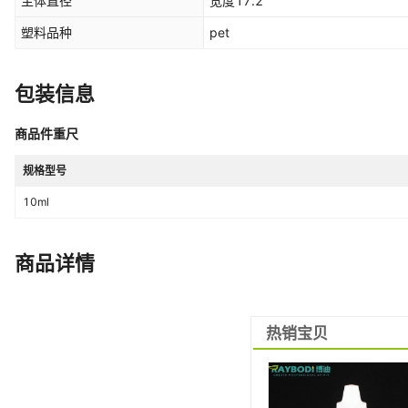
主体直径
宽度17.2
塑料品种
pet
包装信息
商品件重尺
规格型号
10ml
商品详情