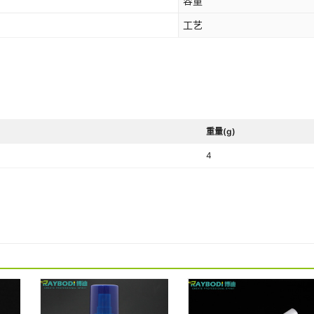
容量
工艺
重量(g)
4