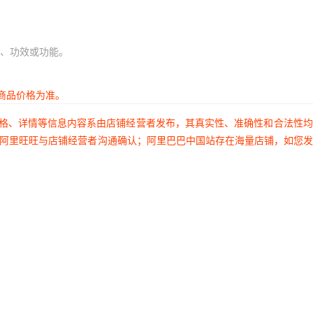
、功效或功能。
商品价格为准。
价格、详情等信息内容系由店铺经营者发布，其真实性、准确性和合法性
过阿里旺旺与店铺经营者沟通确认；阿里巴巴中国站存在海量店铺，如您