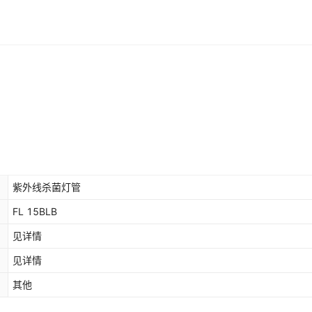
紫外线杀菌灯管
FL 15BLB
见详情
见详情
其他