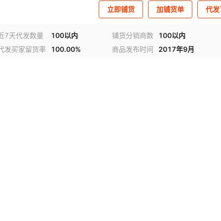
立即铺货
加铺货单
代发
近7天代发数量
100以内
铺货分销商数
100以内
代发买家留货率
100.00%
商品发布时间
2017年9月