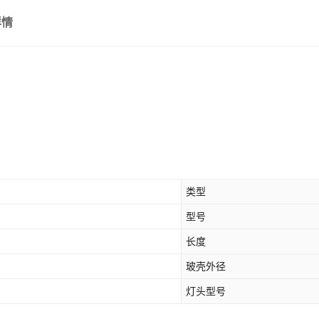
详情
类型
型号
长度
玻壳外径
灯头型号