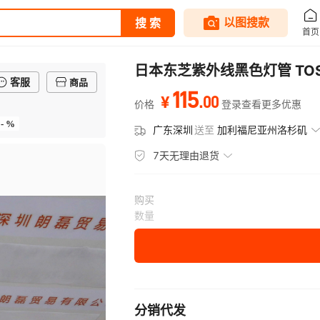
日本东芝紫外线黑色灯管 TOSHI
客服
商品
115
.
00
¥
价格
登录查看更多优惠
- %
广东深圳
送至
加利福尼亚州洛杉矶
7天无理由退货
购买
数量
分销代发