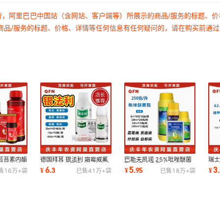
者，阿里巴巴中国站（含网站、客户端等）所展示的商品/服务的标题、
商品/服务的标题、价格、详情等任何信息有任何疑问的，请在购买前通
芸苔素内酯
德国拜耳 银法利 霜霉威氟
巴斯夫凯润 25%吡唑醚菌
瑞士
解药害花卉
吡菌胺葡萄霜霉病早晚疫病
酯 霜霉病黑星病叶斑病 农
+咯
6
5
3
¥
.
3
¥
.
95
¥
.
售
16万+
袋
已售
41万+
袋
已售
18万+
袋
杀菌剂25毫升
药杀菌剂 8克
药 1