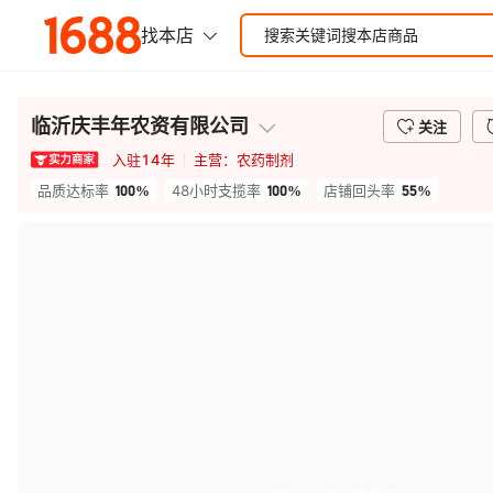
临沂庆丰年农资有限公司
关注
入驻
14
年
主营：
农药制剂
100%
100%
55%
品质达标率
48小时支揽率
店铺回头率