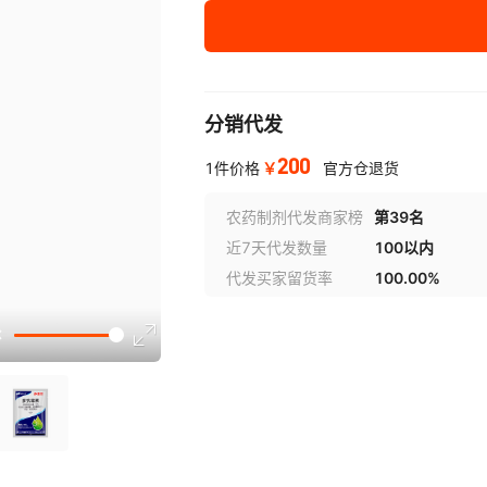
分销代发
200
￥
1件价格
官方仓退货
农药制剂代发商家榜
第39名
近7天代发数量
100以内
代发买家留货率
100.00%