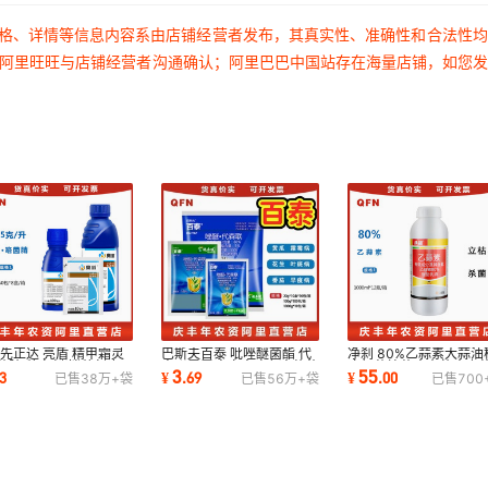
价格、详情等信息内容系由店铺经营者发布，其真实性、准确性和合法性
过阿里旺旺与店铺经营者沟通确认；阿里巴巴中国站存在海量店铺，如您
先正达 亮盾 精甲霜灵
巴斯夫百泰 吡唑醚菌酯 代
净刹 80%乙蒜素大蒜油
菌腈 种衣剂 拌种剂农
森联霜霉病疫病叶斑病蔬菜
瘟细菌枯萎病青苔病农
3
55
3
¥
.
69
¥
.
00
已售
38万+
袋
已售
56万+
袋
已售
700
0ml
农药杀菌剂
菌剂l1000g 1kg