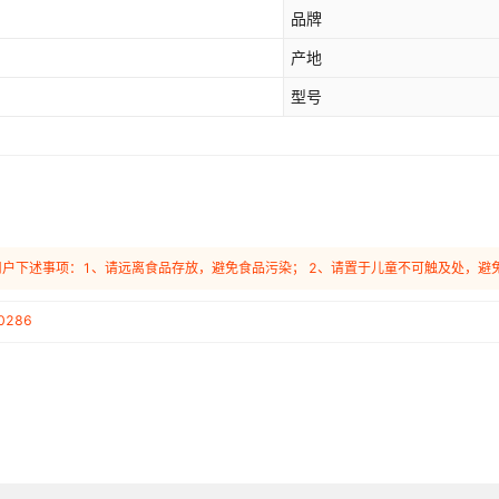
品牌
产地
型号
用户下述事项：1、请远离食品存放，避免食品污染； 2、请置于儿童不可触及处，避
0286