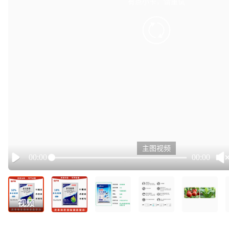
有点小卡，请重试
retry
主图视频
00:00
00:00
Play
视频