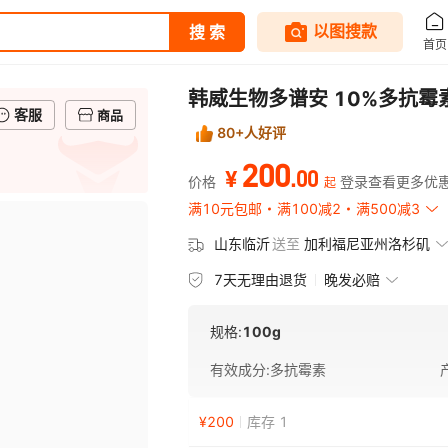
韩威生物多谱安 10%多抗霉素
客服
商品
80+人好评
200
.
00
¥
价格
登录查看更多优
起
满10元包邮
满100减2
满500减3
山东临沂
送至
加利福尼亚州洛杉矶
7天无理由退货
晚发必赔
规格:
100g
有效成分
:
多抗霉素
¥
200
库存 1