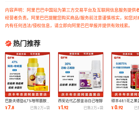
内容声明：阿里巴巴中国站为第三方交易平台及互联网信息服务提供
经营者负责。阿里巴巴提醒您购买商品/服务前注意谨慎核实，如您对
内有任何违法/侵权信息，请立即向阿里巴巴举报并提供有效线索。
热门推荐
巴斯夫德劲47%唑嘧菌胺
西安近代乙嘧金治白己唑醇
硕丰481花之果
烯酰吗啉霜霉病晚疫病蔬菜
乙嘧酚磺酸酯草莓葡萄白粉
植物生长调节剂
7
1
0
¥
.
8
¥
.
92
¥
.
92
已售
2万+
袋
已售
2万+
袋
已
杀菌剂20ml
病杀菌剂10ml
果蔬保花保果