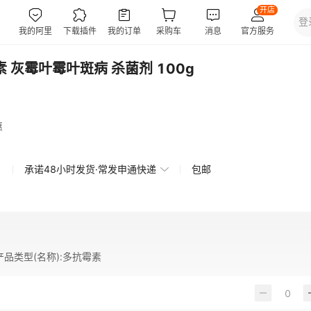
 灰霉叶霉叶斑病 杀菌剂 100g
惠
承诺48小时发货·常发申通快递
包邮
产品类型(名称)
:
多抗霉素