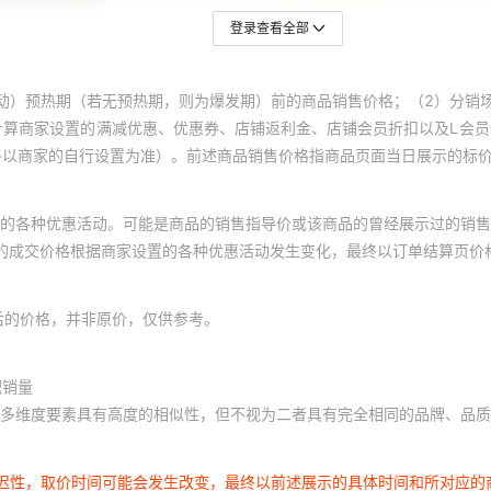
登录查看全部
动）预热期（若无预热期，则为爆发期）前的商品销售价格；（2）分销
计算商家设置的满减优惠、优惠券、店铺返利金、店铺会员折扣以及L会
终以商家的自行设置为准）。前述商品销售价格指商品页面当日展示的标
的各种优惠活动。可能是商品的销售指导价或该商品的曾经展示过的销售
体的成交价格根据商家设置的各种优惠活动发生变化，最终以订单结算页价
后的价格，并非原价，仅供参考。
积销量
多维度要素具有高度的相似性，但不视为二者具有完全相同的品牌、品质
延迟性，取价时间可能会发生改变，最终以前述展示的具体时间和所对应的