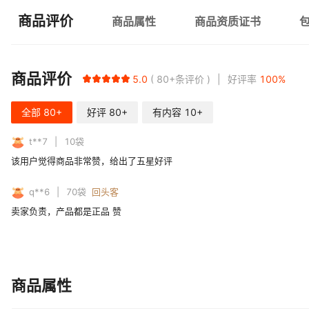
商品评价
商品属性
商品资质证书
商品评价
5.0
80+
条评价
好评率
100
%
全部
80+
好评
80+
有内容
10+
t**7
10
袋
该用户觉得商品非常赞，给出了五星好评
q**6
70
袋
回头客
卖家负责，产品都是正品 赞
商品属性