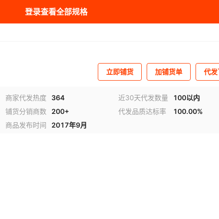
登录查看全部规格
立即铺货
加铺货单
代发
商家代发热度
364
近30天代发数量
100以内
铺货分销商数
200+
代发品质达标率
100.00%
商品发布时间
2017年9月