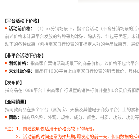
【平台活动下价格】
活动前价格：
（1）非分销场景下，指平台活动（不含分销场景的活
前述价格未计算平台发放的各种采购津贴、跨店券、红包等优惠，未
动下的各种优惠（包括商家自行设置的非指定人群的单品优惠等，最
【非平台活动下价格】
划线价格：
指商家自营销活动场景下的商品价格，该价格不包含平台
未划线价格：
商品在1688平台上由商家自行设置的销售标价，具
【发布价】
指商品在1688平台上由商家自行设置的销售标价并叠加L会员价折扣
【全网销量】
指同款商品在多个平台（含淘宝、天猫及其他电子商务平台）上的累
同款：
指商品名称、外观、规格、成分、颜色、材质、功效、功能等
*注：
1、前述说明仅适用于价格比较下的场景。
2、活动前的时间通常为预热期/爆发期的前一天，但因数据的