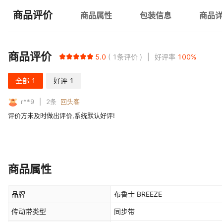
商品评价
商品属性
包装信息
商品
商品评价
5.0
1
条评价
好评率
100
%
全部
1
好评
1
r**9
2
条
回头客
评价方未及时做出评价,系统默认好评!
商品属性
品牌
布鲁士 BREEZE
传动带类型
同步带