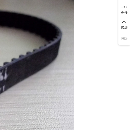
更多
顶部
旧版