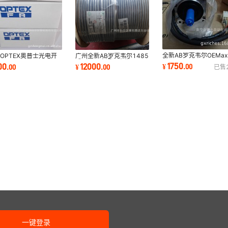
全新AB罗克韦尔OEMa
OPTEX奥普士光电开
广州全新AB罗克韦尔1485
机2004-RZ01BA1AN
2R-1200
系列300米通讯电缆
1750
00
12000
¥
.
00
.
00
¥
.
00
已售
0.1KW
1485C-P1-C600
一键登录