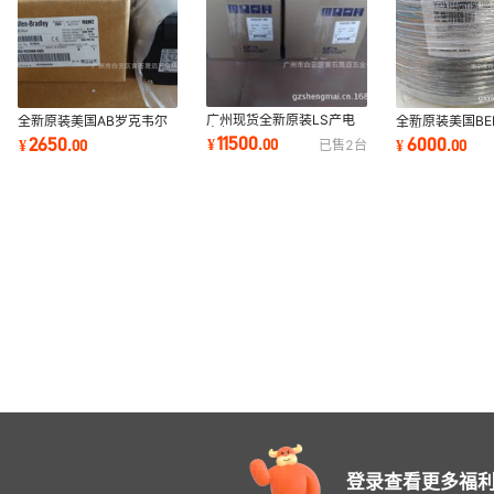
广州现货全新原装LS产电
全新原装美国AB罗克韦尔
全新原装美国BE
变频器SV0450IS7-4NO
OEMax电机2004-
电缆 8723 22
11500
2650
6000
¥
.
00
¥
.
00
¥
.
00
已售
2
台
45kw
RZ04BA1AB3 0.4KW现
蔽双绞线
货！！
登录查看更多福利