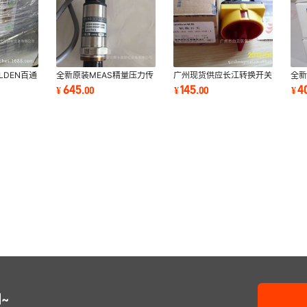
LDEN百通
全新原装MEAS精量压力传
广州现货供应长江转换开关
全新
AWG 两对屏
感器M5256-00000P-
LW26GS-125/04-3
关V
645
145
4
¥
.
00
¥
.
00
¥
030BG替代M5156联系
~