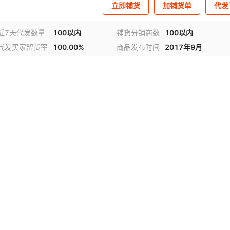
立即铺货
加铺货单
代发
近7天代发数量
100以内
铺货分销商数
100以内
代发买家留货率
100.00%
商品发布时间
2017年9月