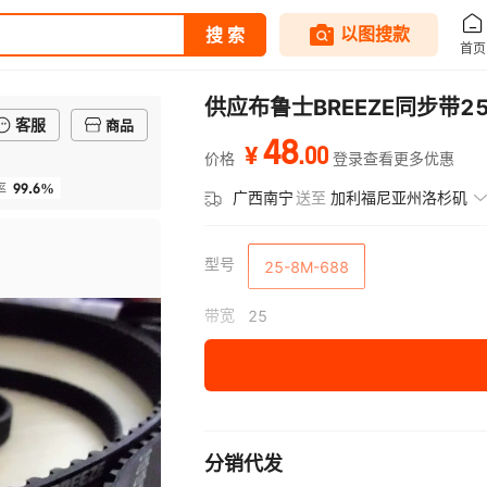
供应布鲁士BREEZE同步带25
客服
商品
48
.
00
¥
价格
登录查看更多优惠
99.6%
率
广西南宁
送至
加利福尼亚州洛杉矶
型号
25-8M-688
带宽
25
分销代发