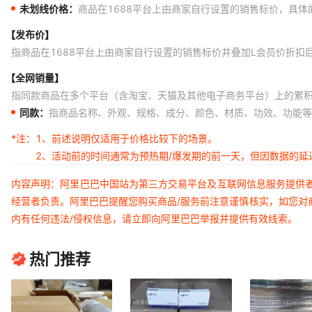
未划线价格：
商品在1688平台上由商家自行设置的销售标价，具
【发布价】
指商品在1688平台上由商家自行设置的销售标价并叠加L会员价折扣
【全网销量】
指同款商品在多个平台（含淘宝、天猫及其他电子商务平台）上的累
同款：
指商品名称、外观、规格、成分、颜色、材质、功效、功能等
*注：
1、前述说明仅适用于价格比较下的场景。
2、活动前的时间通常为预热期/爆发期的前一天，但因数据的
内容声明：阿里巴巴中国站为第三方交易平台及互联网信息服务提供
经营者负责。阿里巴巴提醒您购买商品/服务前注意谨慎核实，如您对
内有任何违法/侵权信息，请立即向阿里巴巴举报并提供有效线索。
热门推荐