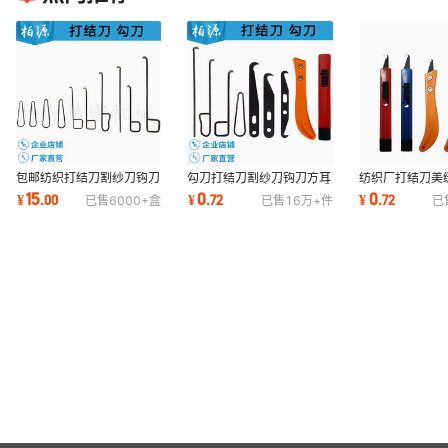
包邮纺织打结刀割纱刀钩刀
勾刀打结刀割纱刀钩刀方耳
纺织厂打结刀美
10 13g 15 16 17 18 方柄
弯直柄单头双头长短钢皮香
大勾刀双头割纱
15
0
0
¥
.
00
¥
.
72
¥
.
72
已售
6000+
盒
已售
16万+
件
已
耳柄弯柄直柄
蕉推拉刀柄
蕉推拉手柄