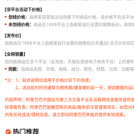
【非平台活动下价格】
划线价格：
指商家自营销活动场景下的商品价格，该价格不包含平台
未划线价格：
商品在1688平台上由商家自行设置的销售标价，具
【发布价】
指商品在1688平台上由商家自行设置的销售标价并叠加L会员价折扣
【全网销量】
指同款商品在多个平台（含淘宝、天猫及其他电子商务平台）上的累
同款：
指商品名称、外观、规格、成分、颜色、材质、功效、功能等
*注：
1、前述说明仅适用于价格比较下的场景。
2、活动前的时间通常为预热期/爆发期的前一天，但因数据的
内容声明：阿里巴巴中国站为第三方交易平台及互联网信息服务提供
经营者负责。阿里巴巴提醒您购买商品/服务前注意谨慎核实，如您对
内有任何违法/侵权信息，请立即向阿里巴巴举报并提供有效线索。
热门推荐