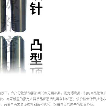
场景下，专指分销活动预热期（若无预热期，则为爆发期）前的商品销售
员价、商家设置的指定人群单品优惠活动等各种优惠；该价格会计算其他
价；若当日商家多次调整销售价格的，取当日最后展示的销售价格。