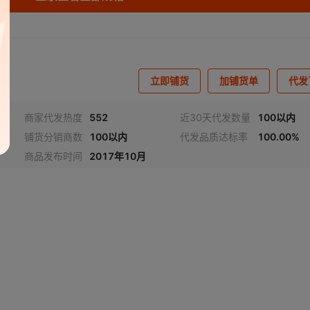
立即铺货
加铺货单
代发
商家代发热度
552
近30天代发数量
100以内
铺货分销商数
100以内
代发品质达标率
100.00%
商品发布时间
2017年10月