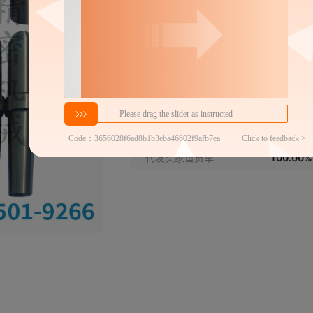
分销代发
40
￥
≥2件
官方仓退货
纺织设备和器材代发商家榜
第1名
近7天代发数量
100以内
代发买家留货率
100.00%