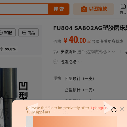
FU804 SA802AG塑
客服
商品
40
.
00
¥
价格
登录查看更多优惠
起
99.8%
率
安徽滁州
送至
选择收货地址
晚发必赔
规格
凹型顶针（一支）
凸型顶针（一支）
尖型顶针（一支）
并条顶针（一支）