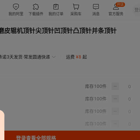
胶磨床磨皮辊机顶针尖顶针凹顶针凸顶针并条顶针
承诺3天发货·常发圆通快递
运费
¥
8
起
库存
100
件
库存
100
件
库存
100
件
库存
100
件
登录查看全部规格