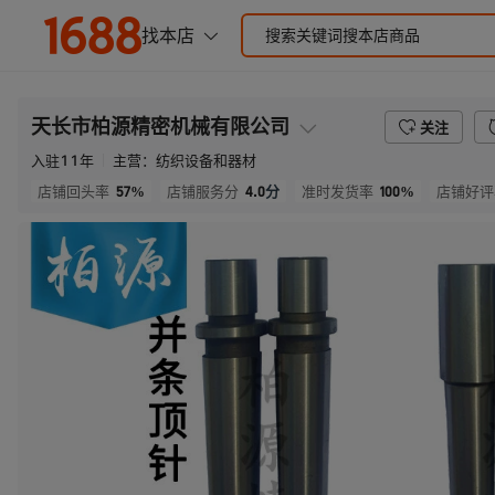
天长市柏源精密机械有限公司
关注
入驻
11
年
主营：
纺织设备和器材
57%
4.0
分
100%
店铺回头率
店铺服务分
准时发货率
店铺好评