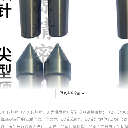
登录查看全部
动）预热期（若无预热期，则为爆发期）前的商品销售价格；（2）分销
计算商家设置的满减优惠、优惠券、店铺返利金、店铺会员折扣以及L会
终以商家的自行设置为准）。前述商品销售价格指商品页面当日展示的标