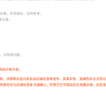
价等，并非原价，仅供参考。
格为准。
、功效或功能。
商品价格为准。
价格、详情等信息内容系由店铺经营者发布，其真实性、准确性和合法性
过阿里旺旺与店铺经营者沟通确认；阿里巴巴中国站存在海量店铺，如您