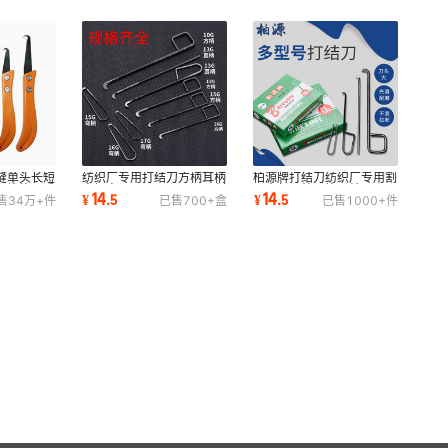
缝单头长短
纺织厂专用打结刀方柄耳柄
柏源牌打结刀纺织厂专用割
刀片钩刀香
弯柄直1013g15G1617割
纱小勾刀纺纱钩刀纺纱工具
14
14
¥
.
5
¥
.
5
售
34万+
件
已售
700+
盒
已售
1000+
件
纱刀纺织勾刀钩刀
13g15G方耳柄