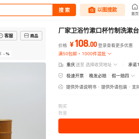
厂家卫浴竹漱口杯竹制洗漱台
客服
商品
108
.
00
¥
价格
登录查看更多优惠
- %
满50包邮
1000件混批
率
重庆
送至
选择收货地址
承诺
极速开票
晚发必赔
假一赔四
提供外语说明书
提供外语包装
支
购买
数量