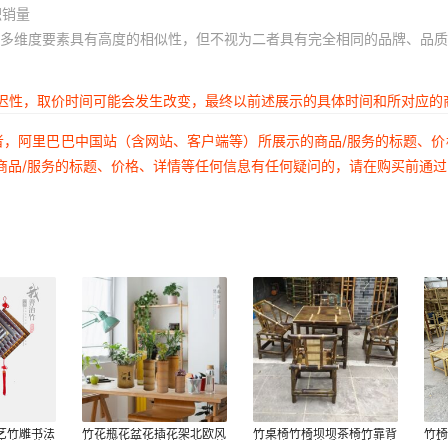
积销量
多维度要素具有高度的相似性，但不视为二者具有完全相同的品牌、品质
延迟性，取价时间可能会发生改变，最终以前述展示的具体时间和所对应的
者，阿里巴巴中国站（含网站、客户端等）所展示的商品/服务的标题、
商品/服务的标题、价格、详情等任何信息有任何疑问的，请在购买前通
艺竹雕书法
竹花瓶花盆花插花架北欧风
竹桌椅竹椅坝坝茶椅竹靠背
竹
饰中国节竹
格盆栽仿真多肉植物桌面装
椅炭烧火锅椅手工庭院竹家
庭