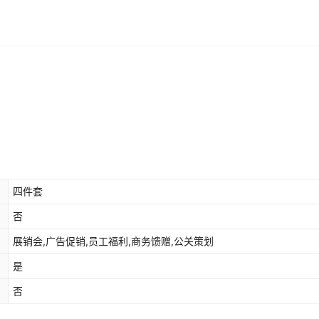
四件套
否
展销会,广告促销,员工福利,商务馈赠,公关策划
是
否