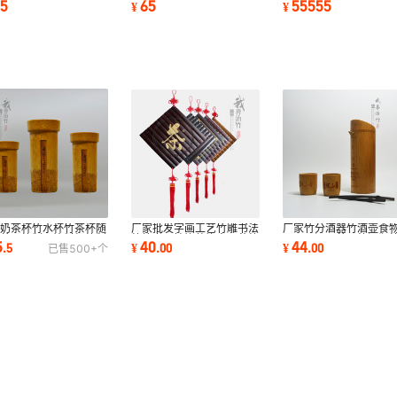
55
65
55555
¥
¥
火锅椅热卖
厂家批发定制
竹亭
家奶茶杯竹水杯竹茶杯随
厂家批发字画工艺竹雕书法
厂家竹分酒器竹酒壶食
杯茶具竹制品饮料杯竹制
竹简书画挂饰装饰中国节竹
理器具酒具茶具竹酒瓶
5
40
44
.
5
¥
.
00
¥
.
00
已售
500+
个
竹吸管热卖
画
具 外贸