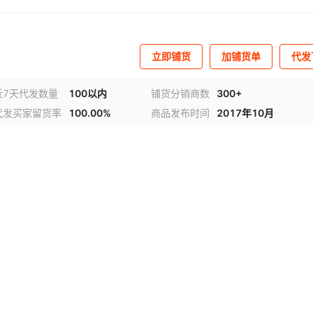
立即铺货
加铺货单
代发
近7天代发数量
100以内
铺货分销商数
300+
代发买家留货率
100.00%
商品发布时间
2017年10月