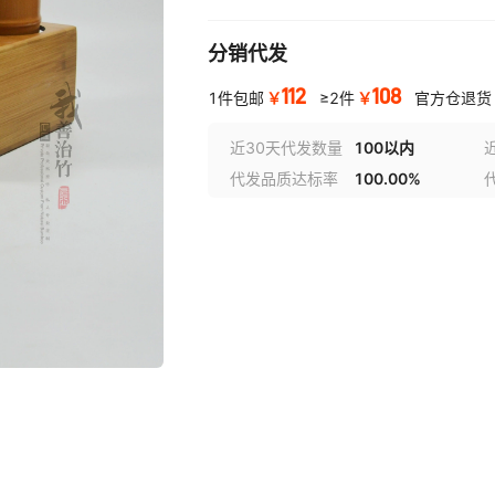
分销代发
112
108
￥
￥
1件包邮
≥2件
官方仓退货
近30天代发数量
100以内
代发品质达标率
100.00%