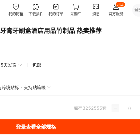
牙膏牙刷盒酒店用品竹制品 热卖推荐
15天发货
包邮
持跨境贴标
支持贴箱唛
库存
3252555
套
登录查看全部规格