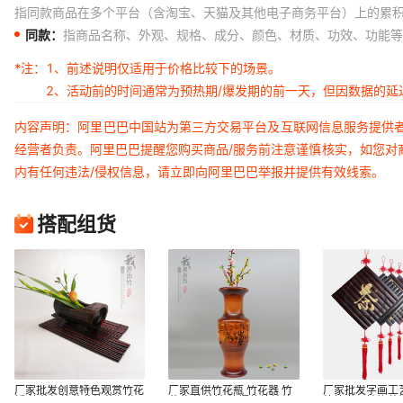
指同款商品在多个平台（含淘宝、天猫及其他电子商务平台）上的累
同款：
指商品名称、外观、规格、成分、颜色、材质、功效、功能等
*注：
1、前述说明仅适用于价格比较下的场景。
2、活动前的时间通常为预热期/爆发期的前一天，但因数据的
内容声明：阿里巴巴中国站为第三方交易平台及互联网信息服务提供
经营者负责。阿里巴巴提醒您购买商品/服务前注意谨慎核实，如您对
内有任何违法/侵权信息，请立即向阿里巴巴举报并提供有效线索。
搭配组货
厂家批发创意特色观赏竹花
厂家直供竹花瓶 竹花器 竹
厂家批发字画工
插 竹花架竹花盆竹花瓶盆
花盆 竹花钵 竹摆件竹编竹
竹简书画挂饰装