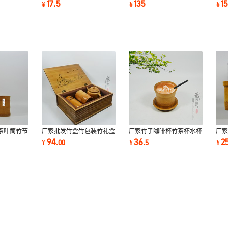
17.5
135
1
¥
¥
¥
饰批发热卖
具休闲椅热卖
外
厂
茶叶筒竹节
厂家批发竹盒竹包装竹礼盒
厂家竹子咖啡杯竹茶杯水杯
手
布袋竹筒茶
茶叶盒月饼盒收纳竹盒书式
茶具咖啡套装竹枝搅拌棒外
2
94
36
¥
¥
.
00
¥
.
5
品
竹盒定制茶具
贸竹制品推荐