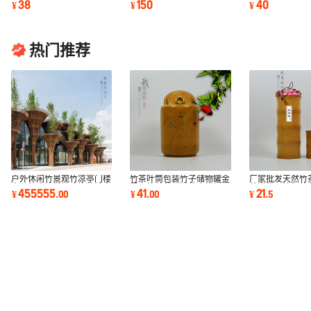
38
150
40
¥
¥
¥
栽植物竹制品
影禅意
画
热门推荐
户外休闲竹景观竹凉亭门楼
竹茶叶筒包装竹子储物罐金
厂家批发天然竹
房子长廊竹桥竹建筑牌坊农
属环拉盖茶叶罐茶仓竹制品
茶罐礼品竹包装
455555
41
21
¥
.
00
¥
.
00
¥
.
5
家乐设计定制
茶饼大罐装
仓中国风定制