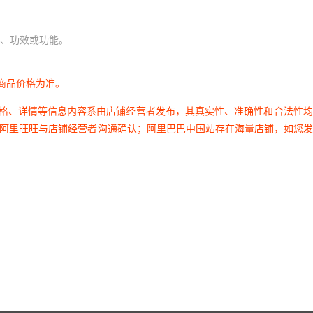
、功效或功能。
商品价格为准。
价格、详情等信息内容系由店铺经营者发布，其真实性、准确性和合法性
过阿里旺旺与店铺经营者沟通确认；阿里巴巴中国站存在海量店铺，如您