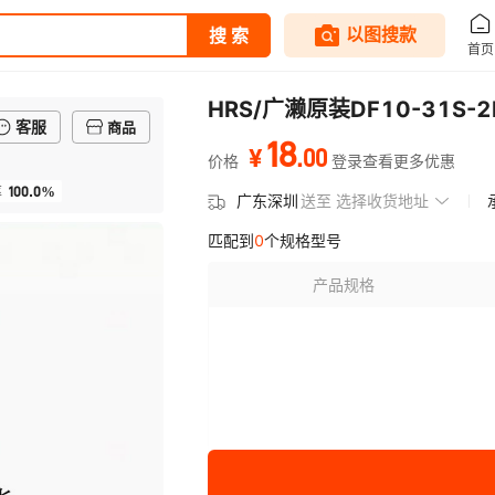
HRS/广濑原装DF10-31S
客服
商品
18
.
00
¥
价格
登录查看更多优惠
100.0%
率
广东深圳
送至
选择收货地址
匹配到
0
个规格型号
产品规格