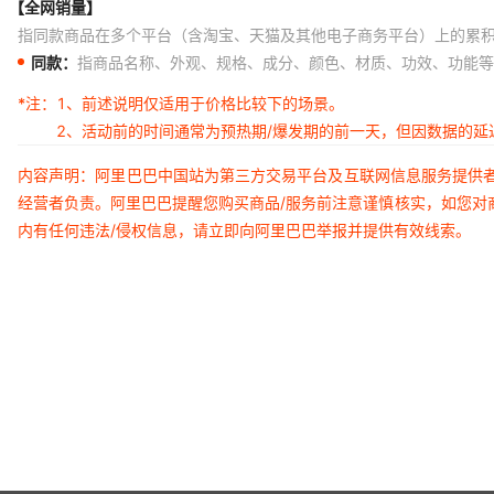
【全网销量】
指同款商品在多个平台（含淘宝、天猫及其他电子商务平台）上的累
同款：
指商品名称、外观、规格、成分、颜色、材质、功效、功能等
*注：
1、前述说明仅适用于价格比较下的场景。
2、活动前的时间通常为预热期/爆发期的前一天，但因数据的
内容声明：阿里巴巴中国站为第三方交易平台及互联网信息服务提供
经营者负责。阿里巴巴提醒您购买商品/服务前注意谨慎核实，如您对
内有任何违法/侵权信息，请立即向阿里巴巴举报并提供有效线索。