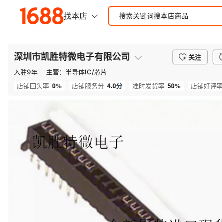
深圳市凯胜特微电子有限公司
关注
入驻
9
年
主营：
半导体IC/芯片
0%
4.0
分
50%
店铺回头率
店铺服务分
准时发货率
店铺好评