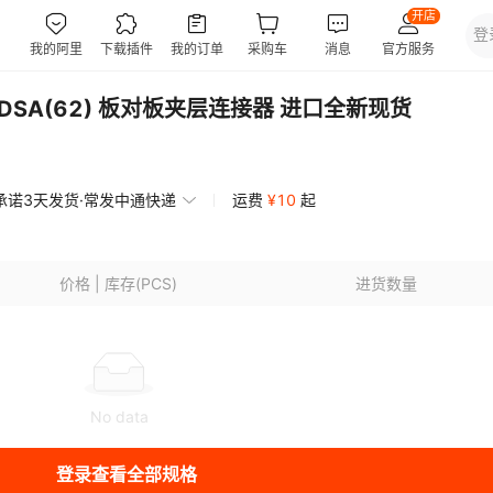
-2DSA(62) 板对板夹层连接器 进口全新现货
承诺3天发货·常发中通快递
运费
¥
10
起
价格 | 库存(PCS)
进货数量
No data
登录查看全部规格