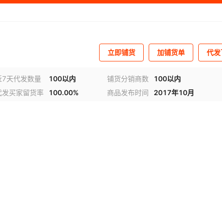
立即铺货
加铺货单
代发
近7天代发数量
100以内
铺货分销商数
100以内
代发买家留货率
100.00%
商品发布时间
2017年10月