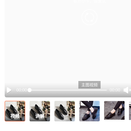
有点小卡，请重试
retry
主图视频
00:00
00:00
Play
视频
讲解