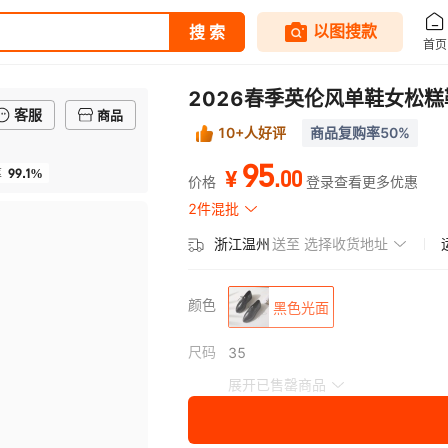
2026春季英伦风单鞋女松
客服
商品
10+人好评
商品复购率50%
95
99.1%
.
00
率
¥
价格
登录查看更多优惠
2件混批
浙江温州
送至
选择收货地址
颜色
黑色光面
尺码
35
展开已售罄商品