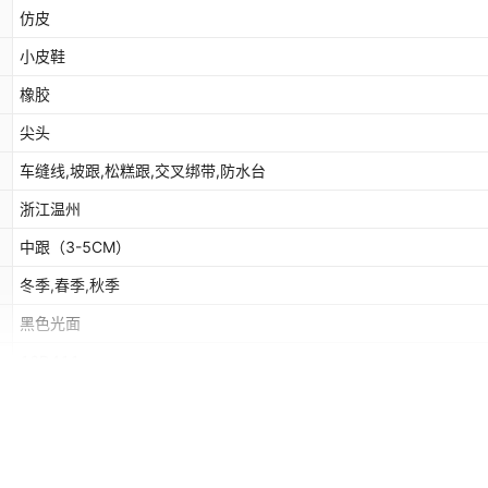
仿皮
小皮鞋
橡胶
尖头
车缝线,坡跟,松糕跟,交叉绑带,防水台
浙江温州
中跟（3-5CM）
冬季,春季,秋季
黑色光面
16D411
坡跟
前系带
是