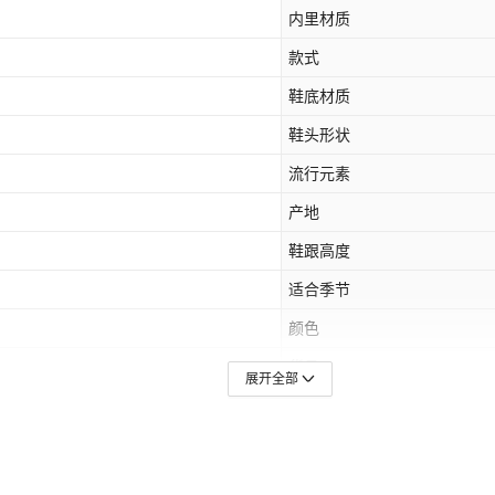
内里材质
款式
鞋底材质
鞋头形状
流行元素
产地
鞋跟高度
适合季节
颜色
货号
展开全部
鞋跟形状
穿着方式
是否库存