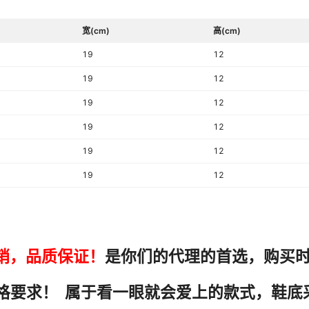
适用运动
宽(cm)
高(cm)
质检单位
19
12
上市年份季节（上市时间）
19
12
开口深度
19
12
适用年龄段
19
12
鞋跟款式
19
12
皮质特征
19
12