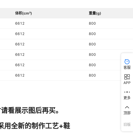
通用
体积(cm³)
重量(g)
sgs
6612
800
2025年春季
6612
800
浅口（7cm以下）
6612
800
成年
6612
800
松糕底
6612
800
客服
修面皮
6612
800
APP
更多
顶部
旧版