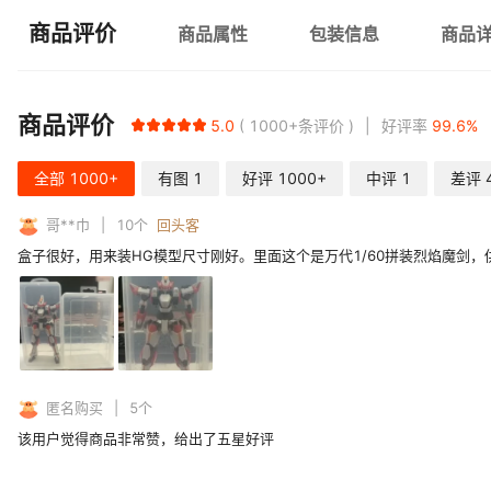
商品评价
商品属性
包装信息
商品
商品评价
5.0
1000+
条评价
好评率
99.6
%
全部
1000+
有图
1
好评
1000+
中评
1
差评
哥**巾
10
个
回头客
盒子很好，用来装HG模型尺寸刚好。里面这个是万代1/60拼装烈焰魔剑
匿名购买
5
个
该用户觉得商品非常赞，给出了五星好评