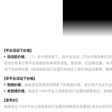
【平台活动下价格】
活动前价格：
（1）非分销场景下，指平台活动（不含分销场景的活
前述价格未计算平台发放的各种采购津贴、跨店券、红包等优惠，未
动下的各种优惠（包括商家自行设置的非指定人群的单品优惠等，最
【非平台活动下价格】
划线价格：
指商家自营销活动场景下的商品价格，该价格不包含平台
未划线价格：
商品在1688平台上由商家自行设置的销售标价，具
【发布价】
指商品在1688平台上由商家自行设置的销售标价并叠加L会员价折扣