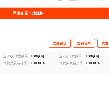
库存
56830810
个
登录查看全部规格
库存
46523331
个
库存
45645312
个
库存
67426212
个
立即铺货
加铺货单
代发
库存
641839
个
近30天代发数量
100以内
近7天代发数量
100以内
代发品质达标率
100.00%
代发买家留货率
100.00%
库存
318190
个
库存
64564516
个
库存
49940
个