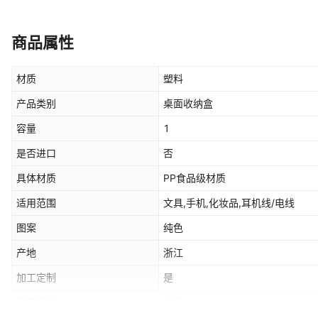
商品属性
材质
塑料
产品类别
桌面收纳盒
容量
1
是否进口
否
具体材质
PP食品级材质
适用范围
文具,手机,化妆品,耳机线/电线
图案
纯色
产地
浙江
加工定制
是
贸易属性
内贸