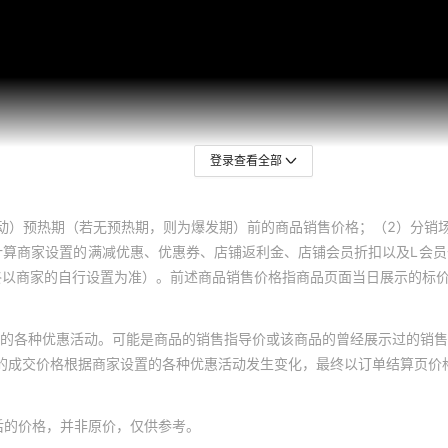
登录查看全部
动）预热期（若无预热期，则为爆发期）前的商品销售价格；（2）分销
计算商家设置的满减优惠、优惠券、店铺返利金、店铺会员折扣以及L会
终以商家的自行设置为准）。前述商品销售价格指商品页面当日展示的标
的各种优惠活动。可能是商品的销售指导价或该商品的曾经展示过的销售
体的成交价格根据商家设置的各种优惠活动发生变化，最终以订单结算页价
后的价格，并非原价，仅供参考。