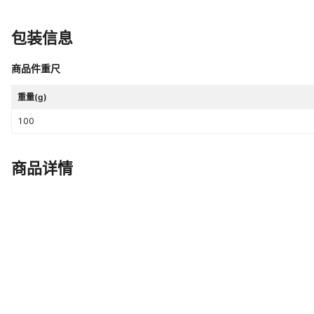
产品上市时间
2017年夏
包装信息
专利
否
商品件重尺
主要下游平台
ebay
是否跨境出口专供货源
重量(g)
是
100
开合方式
翻盖
商品详情