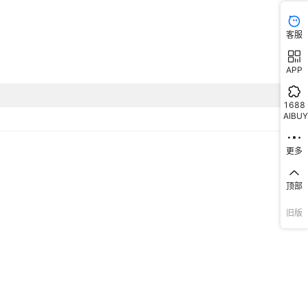
5-10元
小号透明6.8*5*2.3,504X透明9*6.5*3,503透明14.4*8.8*4,E501
客服
18.3*8.8*4.5,502透明
8.6*5.8*2cm,13*7.5*2.6cm,18.8*10.3*1.8cm,10*7cm*3.2cm透
APP
否
明,17.5*10.5*2.5cm,19.2*11*2.5cm,12*10*2.8cm,9.5*6.5*2.
明
13
1688
AIBUY
更多
顶部
旧版