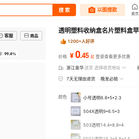
透明塑料收纳盒名片塑料盒苹
客服
商品
1200+人好评
0
99.4%
.
45
率
¥
价格
登录查看更多优惠
起
浙江金华
送至
选择收货地址
7天无理由退货
晚发必赔
颜色
小号透明6.8*5*2.3
504X透明9*6.5*3
503透明14.4*8.8*4
E501透明18.3*8.8*4.5