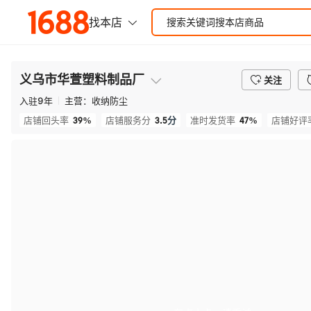
义乌市华萱塑料制品厂
关注
入驻
9
年
主营：
收纳防尘
39%
3.5
分
47%
店铺回头率
店铺服务分
准时发货率
店铺好评