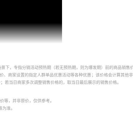
场景下，专指分销活动预热期（若无预热期，则为爆发期）前的商品销售
员价、商家设置的指定人群单品优惠活动等各种优惠；该价格会计算其他
价；若当日商家多次调整销售价格的，取当日最后展示的销售价格。
价等，并非原价，仅供参考。
格为准。