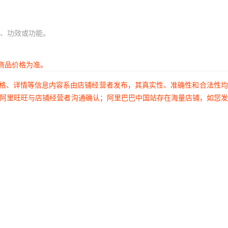
、功效或功能。
商品价格为准。
价格、详情等信息内容系由店铺经营者发布，其真实性、准确性和合法性
过阿里旺旺与店铺经营者沟通确认；阿里巴巴中国站存在海量店铺，如您