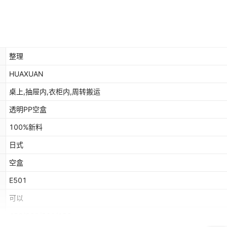
整理
HUAXUAN
桌上,抽屉内,衣柜内,周转搬运
透明PP空盒
100%新料
日式
空盒
E501
可以
450/300/200/120