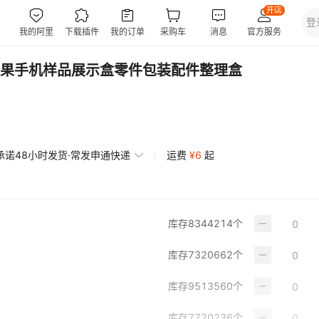
果手机样品展示盒零件包装配件整理盒
承诺48小时发货·常发申通快递
运费
¥
6
起
库存
8344214
个
库存
7320662
个
库存
9513560
个
库存
7720236
个