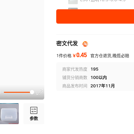
502透明8.6*5.8*2cm
13*7.5*2.6cm
18.8*10.3*1.8cm
密文代发
10*7cm*3.2cm透明
0.45
￥
1件价格
官方仓退货,晚揽必赔
17.5*10.5*2.5cm
商家代发热度
195
铺货分销商数
100以内
19.2*11*2.5cm
商品发布时间
2017年11月
12*10*2.8cm
9.5*6.5*2.5cm透明
参数