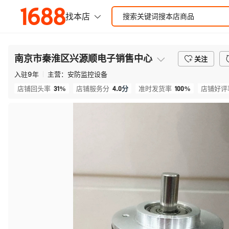
南京市秦淮区兴源顺电子销售中心
关注
入驻
9
年
主营：
安防监控设备
31%
4.0
分
100%
店铺回头率
店铺服务分
准时发货率
店铺好评