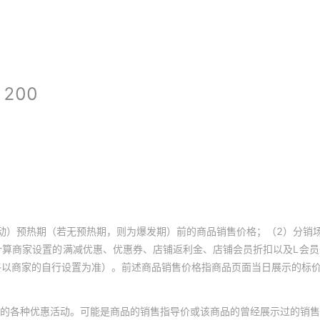
动）预热期（若无预热期，则为爆发期）前的商品销售价格；（2）分销
计算商家设置的满减优惠、优惠券、店铺返利金、店铺会员折扣以及L会
终以商家的自行设置为准）。前述商品销售价格指商品页面当日展示的标
的各种优惠活动。可能是商品的销售指导价或该商品的曾经展示过的销售