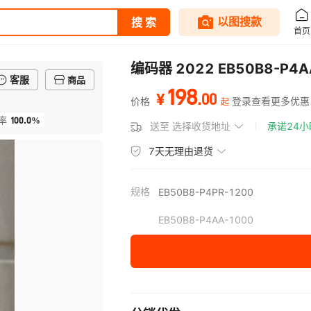
编码器 2022 EB50B8-P4A
客服
商品
198
.
00
¥
价格
登录查看更多优惠
起
100.0%
率
送至
选择收货地址
承诺24
7天无理由退货
规格
EB50B8-P4PR-1200
EB50B8-P4AA-1000