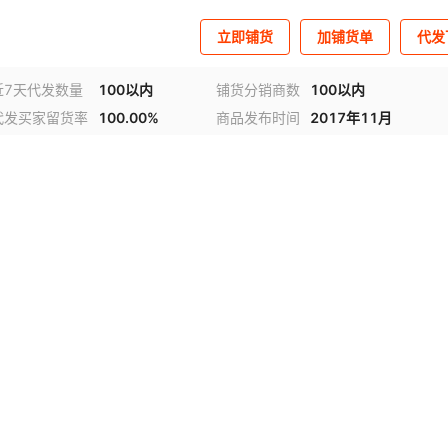
立即铺货
加铺货单
代发
近7天代发数量
100以内
铺货分销商数
100以内
代发买家留货率
100.00%
商品发布时间
2017年11月