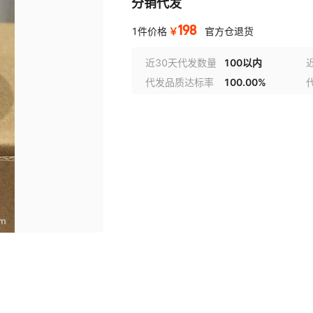
分销代发
198
￥
1件价格
官方仓退货
近30天代发数量
100以内
代发品质达标率
100.00%