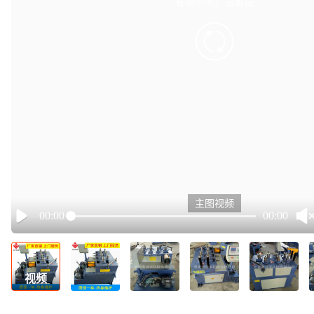
有点小卡，请重试
retry
主图视频
00:00
00:00
Play
视频