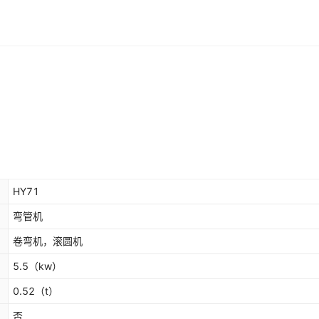
HY71
弯管机
卷弯机，滚圆机
5.5
（kw）
0.52
（t）
否