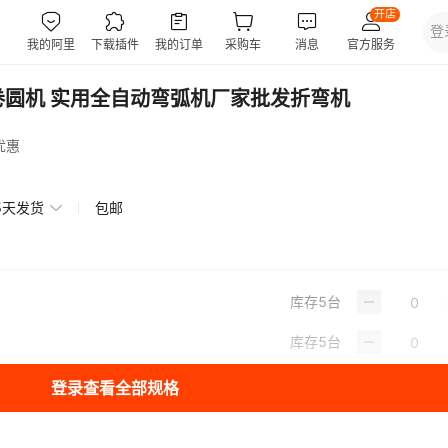
卷圆机 实用全自动弯弧机厂家批发折弯机
优惠
5天发货
包邮
库存
5
台
库存
5
台
登录查看全部规格