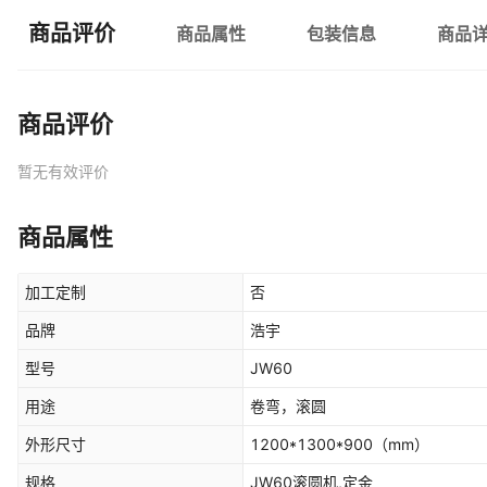
商品评价
商品属性
包装信息
商品
商品评价
暂无有效评价
商品属性
加工定制
否
品牌
浩宇
型号
JW60
用途
卷弯，滚圆
外形尺寸
1200*1300*900
（mm）
规格
JW60滚圆机,定金