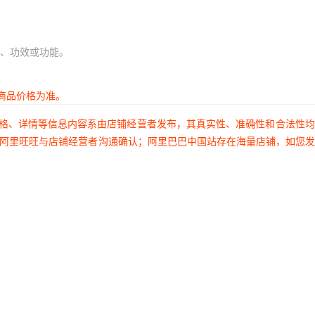
、功效或功能。
商品价格为准。
价格、详情等信息内容系由店铺经营者发布，其真实性、准确性和合法性
过阿里旺旺与店铺经营者沟通确认；阿里巴巴中国站存在海量店铺，如您