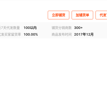
立即铺货
加铺货单
代发
近7天代发数量
100以内
铺货分销商数
300+
代发买家留货率
100.00%
商品发布时间
2017年12月