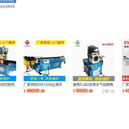
nc3A2S
服弯管机，
弯
通用DJ80型单头气动倒角
厂
全自动切管机
厂家供应DW100NC液压
机气压半自动落地式管棒立
DW
割钢管无毛
数控弯管机 弯管机型材
10000
4
48000
¥
.
00
¥
¥
.
00
已售
1
台
式
控