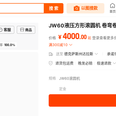
JW60液压方形滚圆机 卷弯
客服
商品
4000
.
00
¥
价格
登录查看更多
起
100.0%
满300减10
率
送至
德克萨斯州达拉斯
承诺
退货包运费
晚发必赔
极速退款
规格
JW60滚圆机
定金