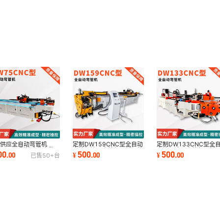
家供应全自动弯管机
定制DW159CNC型全自动
定制DW133CNC型全
75CNC型精度稳定数
弯管机液压弯管机不锈钢管
弯管机液压弯管机不锈
00
500
500
.
00
¥
.
00
¥
.
00
已售
50+
台
弯管机不锈钢弯管机
铜铁铝管弯管厂家
铜铁铝管弯管厂家