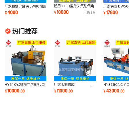
通用DJ80型单头气动倒角
厂家超低价直供 JW80滚圆
厂家供应 DW50c
机气压半自动落地式管棒立
机 卷弯机 打圈机 弯弧机 弯
全自动二层模伺
10000
4000
17800
¥
¥
¥
已售
1
台
式
大鹏管圆弧
三维立体全自动
热门推荐
HY610铝材横向切割机 自
厂家长期供应
HY355CNC
动铝材下料机 铝管铝棒切
DW18CNC3A-2S双层模
自动送料自动切
10000
11000
43000
¥
.
00
¥
.
00
¥
.
00
断机厂家供应
全自动弯管机三维立体弯管
刺金属切管机
机型材