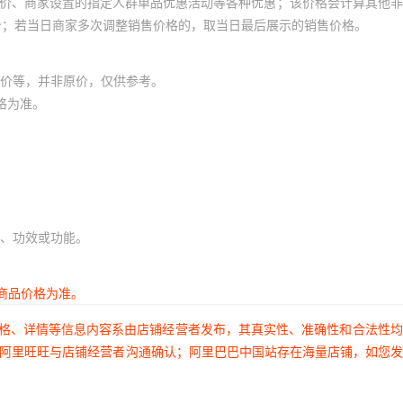
员价、商家设置的指定人群单品优惠活动等各种优惠；该价格会计算其他
价；若当日商家多次调整销售价格的，取当日最后展示的销售价格。
价等，并非原价，仅供参考。
格为准。
、功效或功能。
商品价格为准。
价格、详情等信息内容系由店铺经营者发布，其真实性、准确性和合法性
过阿里旺旺与店铺经营者沟通确认；阿里巴巴中国站存在海量店铺，如您