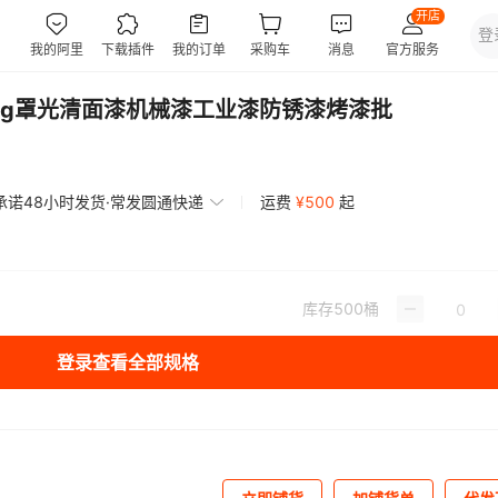
kg罩光清面漆机械漆工业漆防锈漆烤漆批
承诺48小时发货·常发圆通快递
运费
¥
500
起
库存
500
桶
登录查看全部规格