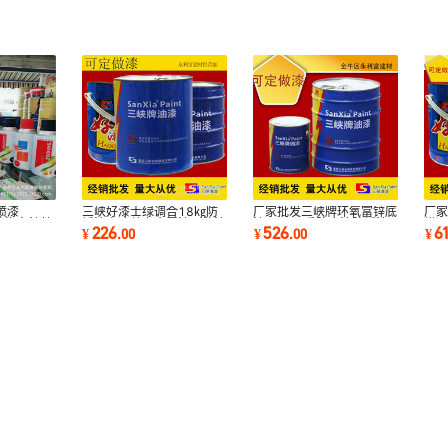
喷漆
三峡好漆士绿调合18㎏防
厂家批发三峡牌环氧富锌底
厂
每件汽车漆快
锈漆高遮盖力金属漆工业漆
漆21.7㎏重防腐漆防锈漆
烘干
226
526
6
¥
.
00
¥
.
00
¥
饰保护
防锈漆汽车漆
金属漆工业漆船
漆