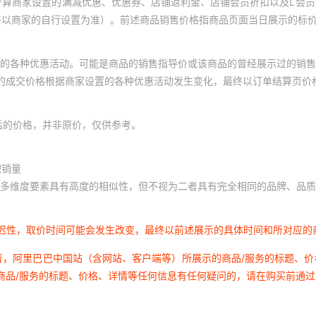
计算商家设置的满减优惠、优惠券、店铺返利金、店铺会员折扣以及L会
终以商家的自行设置为准）。前述商品销售价格指商品页面当日展示的标
的各种优惠活动。可能是商品的销售指导价或该商品的曾经展示过的销售
体的成交价格根据商家设置的各种优惠活动发生变化，最终以订单结算页价
后的价格，并非原价，仅供参考。
积销量
多维度要素具有高度的相似性，但不视为二者具有完全相同的品牌、品质
延迟性，取价时间可能会发生改变，最终以前述展示的具体时间和所对应的
者，阿里巴巴中国站（含网站、客户端等）所展示的商品/服务的标题、
商品/服务的标题、价格、详情等任何信息有任何疑问的，请在购买前通