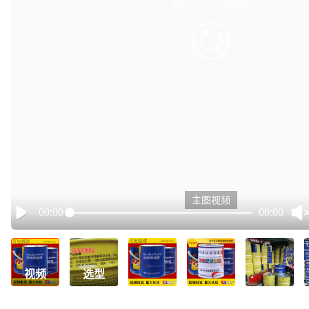
有点小卡，请重试
retry
主图视频
00:00
00:00
Play
视频
选型