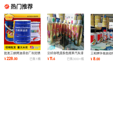
热门推荐
批发三峡牌油漆总厂灰防锈
立好自喷漆各色限苯汽车漆
三和牌手摇自动
漆铁红防锈漆20kg钢结构
400mL手摇喷漆墙面涂鸦
350ML12瓶
228
11
8
¥
.
00
¥
.
6
¥
.
00
已售
1
桶
已售
300+
瓶
漆金属漆木结构
速干手喷漆
干漆速不锈钢装