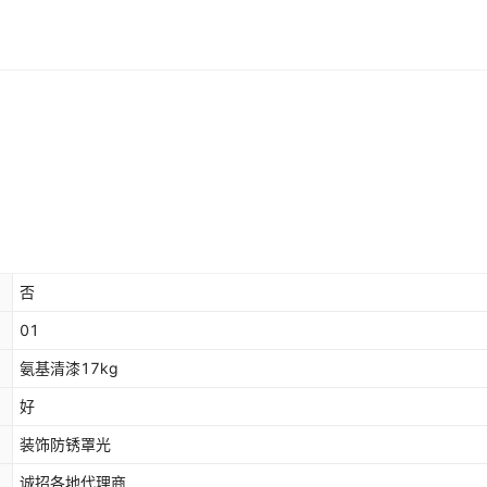
否
01
氨基清漆17kg
好
装饰防锈罩光
诚招各地代理商