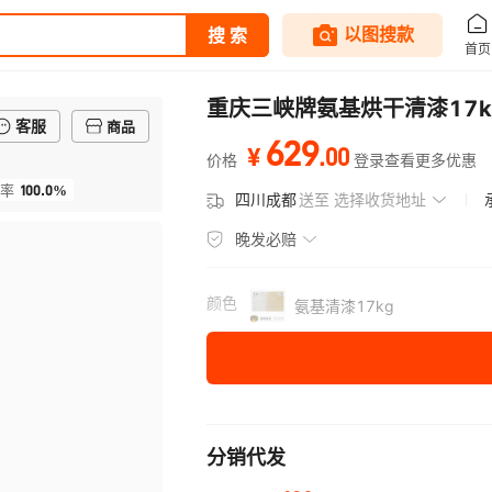
重庆三峡牌氨基烘干清漆17
客服
商品
629
.
00
¥
价格
登录查看更多优惠
100.0%
率
四川成都
送至
选择收货地址
晚发必赔
颜色
氨基清漆17kg
分销代发