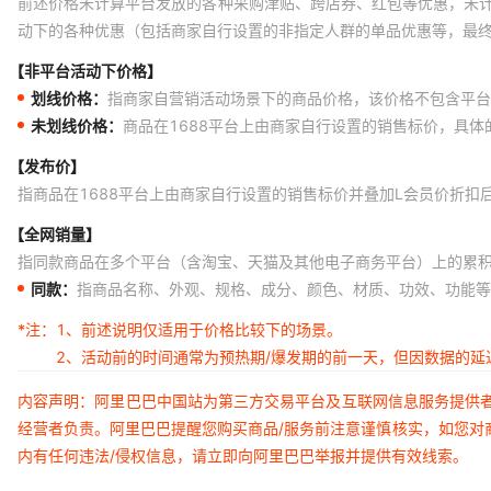
前述价格未计算平台发放的各种采购津贴、跨店券、红包等优惠，未
动下的各种优惠（包括商家自行设置的非指定人群的单品优惠等，最
【非平台活动下价格】
划线价格：
指商家自营销活动场景下的商品价格，该价格不包含平台
未划线价格：
商品在1688平台上由商家自行设置的销售标价，具
【发布价】
指商品在1688平台上由商家自行设置的销售标价并叠加L会员价折扣
【全网销量】
指同款商品在多个平台（含淘宝、天猫及其他电子商务平台）上的累
同款：
指商品名称、外观、规格、成分、颜色、材质、功效、功能等
*注：
1、前述说明仅适用于价格比较下的场景。
2、活动前的时间通常为预热期/爆发期的前一天，但因数据的
内容声明：阿里巴巴中国站为第三方交易平台及互联网信息服务提供
经营者负责。阿里巴巴提醒您购买商品/服务前注意谨慎核实，如您对
内有任何违法/侵权信息，请立即向阿里巴巴举报并提供有效线索。