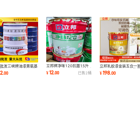
立邦牌净味120抗菌15升
家批发三峡牌油漆黄氨基
立邦乳胶漆金装五合一
五合一净味环保高遮盖力耐
磁漆21㎏汽车漆机械
漆18L净味环保双倍防
12
12
198
¥
.
00
.
00
¥
.
00
已售
2
桶
擦洗抗碱容易施
金属漆工业漆
擦洗耐碱调色