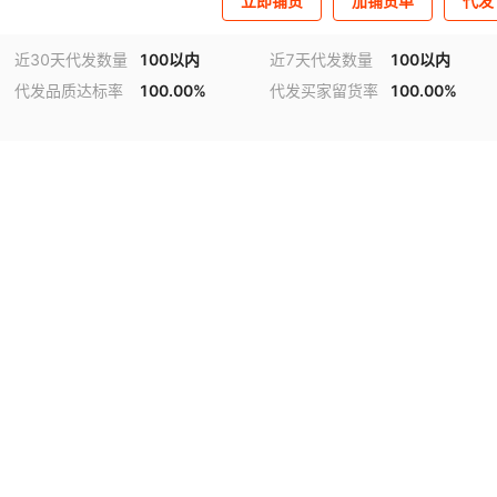
立即铺货
加铺货单
代发
近30天代发数量
100以内
近7天代发数量
100以内
代发品质达标率
100.00%
代发买家留货率
100.00%
视频