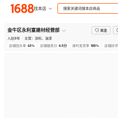
金牛区永利富建材经营部
关注
入驻
9
年
主营：
涂料、油漆
63%
4.5
分
100%
店铺回头率
店铺服务分
准时发货率
店铺好评