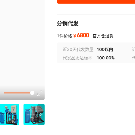
分销代发
6800
￥
1件价格
官方仓退货
近30天代发数量
100以内
代发品质达标率
100.00%
选型视