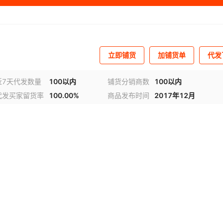
立即铺货
加铺货单
代发
近7天代发数量
100以内
铺货分销商数
100以内
代发买家留货率
100.00%
商品发布时间
2017年12月
频
1
/
3