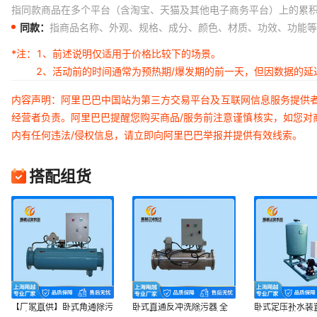
指同款商品在多个平台（含淘宝、天猫及其他电子商务平台）上的累
同款：
指商品名称、外观、规格、成分、颜色、材质、功效、功能等
*注：
1、前述说明仅适用于价格比较下的场景。
2、活动前的时间通常为预热期/爆发期的前一天，但因数据的
内容声明：阿里巴巴中国站为第三方交易平台及互联网信息服务提供
经营者负责。阿里巴巴提醒您购买商品/服务前注意谨慎核实，如您对
内有任何违法/侵权信息，请立即向阿里巴巴举报并提供有效线索。
搭配组货
【厂家直供】卧式角通除污
卧式直通反冲洗除污器 全
卧式定压补水装
器 直通除污器 反冲洗除污
自动除污器 自动排污过滤
定压补水脱气装