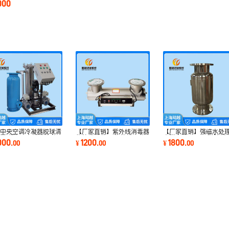
000
应中央空调冷凝器胶球清
【厂家直销】紫外线消毒器
【厂家直销】强磁水处
置 凝汽器在线清洗装
紫外线杀菌器 紫外线灭菌
内磁水处理器 强磁除垢
000
1200
1800
.
00
¥
.
00
¥
.
00
器【包邮】
除锈过滤器