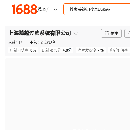
上海飚越过滤系统有限公司
关注
入驻
11
年
主营：
过滤设备
0%
4.0
分
- %
店铺回头率
店铺服务分
准时发货率
店铺好评率