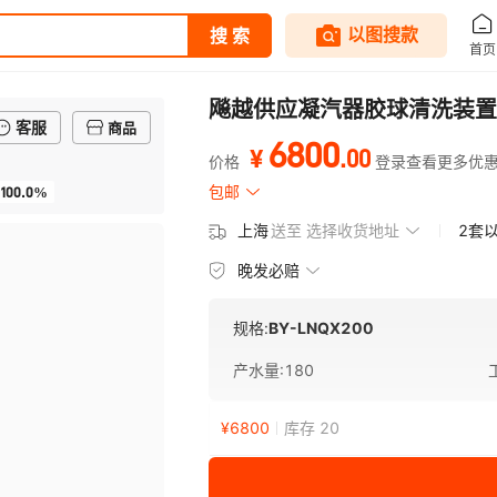
飚越供应凝汽器胶球清洗装置
客服
商品
6800
.
00
¥
价格
登录查看更多优
100.0%
包邮
上海
送至
选择收货地址
2套
晚发必赔
规格:
BY-LNQX200
产水量
:
180
¥
6800
库存 20