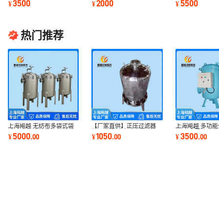
3500
2000
5500
¥
¥
¥
器
器
胀补水装置
热门推荐
上海飚越 无纺布多袋式袋
【厂家直供】正压过滤器
上海飚越 多功
式过滤器 大流量液体袋式
单层过滤器 实验室过滤器
理器 全程综合水
5000
1050
3500
¥
.
00
¥
.
00
¥
.
00
过滤器
药液膜过滤器
能综合水处理