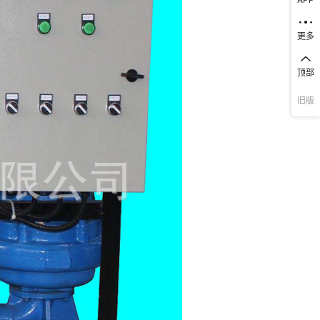
更多
顶部
旧版