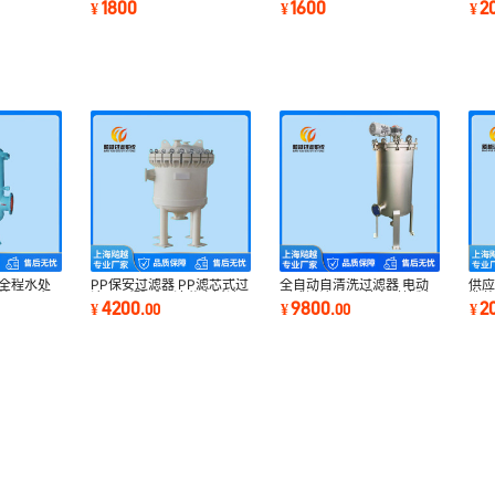
1800
1600
2
¥
¥
¥
高压水处设备
排气除污器
置
能全程水处
PP保安过滤器 PP滤芯式过
全自动自清洗过滤器 电动
供
处理器 智
滤器 耐酸碱固液分离过滤
刷式过滤器 压差定时控制
洗装
4200
9800
2
¥
.
00
¥
.
00
¥
器
自动排污过滤机
置