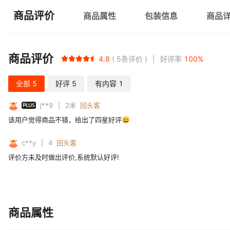
商品评价
商品属性
包装信息
商品
商品评价
4.8
5
条评价
好评率
100
%
全部
5
好评
5
有内容
1
PLUS
j**9
2
米
回头客
该用户觉得商品不错，给出了四星好评😄
c**y
4
回头客
评价方未及时做出评价,系统默认好评!
商品属性