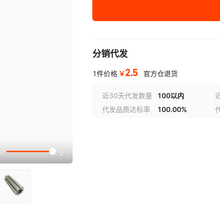
40小孔八棱柱/米*定
铝合
制
分销代发
40小孔六棱柱/米*定
铝合
制
2.5
￥
1件价格
官方仓退货
40双槽扁铝/米*定制
铝合
近30天代发数量
100以内
代发品质达标率
100.00%
40单筋扁铝/米*定制
铝合
50双槽扁铝1米*定制
铝合
50四槽扁铝/米*定制
铝合
三卡锁*定制
金