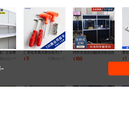
板广交会展
厂家批发展览展会扳手LT
展
同声传译房间翻译间移动房
置物隔板托
型扳手m5梅花扳手铁皮三
柱
间临时房间隔断铝合金移动
5
1
100
¥
¥
¥
售
600+
个
已售
80+
个
卡锁钥匙展会配件
扳
便携拆装式房
~