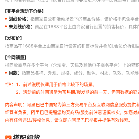
【非平台活动下价格】
划线价格：
指商家自营销活动场景下的商品价格，该价格不包含平台
未划线价格：
商品在1688平台上由商家自行设置的销售标价，具
【发布价】
指商品在1688平台上由商家自行设置的销售标价并叠加L会员价折扣
【全网销量】
指同款商品在多个平台（含淘宝、天猫及其他电子商务平台）上的累
同款：
指商品名称、外观、规格、成分、颜色、材质、功效、功能等
*注：
1、前述说明仅适用于价格比较下的场景。
2、活动前的时间通常为预热期/爆发期的前一天，但因数据的
内容声明：阿里巴巴中国站为第三方交易平台及互联网信息服务提供
经营者负责。阿里巴巴提醒您购买商品/服务前注意谨慎核实，如您对
内有任何违法/侵权信息，请立即向阿里巴巴举报并提供有效线索。
搭配组货