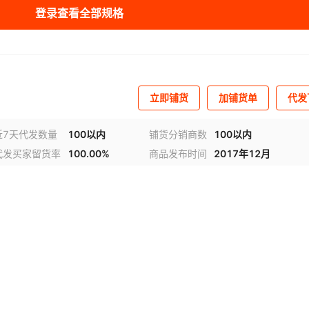
登录查看全部规格
金
无
1.2
¥
55
1991
金
无
1.3
¥
55
99751
立即铺货
加铺货单
代发
金
无
0.7
¥
22
99800
近7天代发数量
100以内
铺货分销商数
100以内
代发买家留货率
100.00%
商品发布时间
2017年12月
金
无
0.8
¥
25
1000
金
无
1.1
¥
30
10000
金
无
1.15
¥
30
9998
属
无
-
¥
2.5
9997