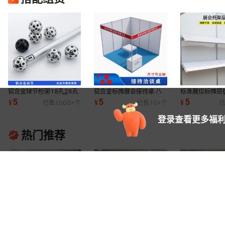
铝合金球节桁架18孔26孔
铝合金标摊展会接待桌 八
标准展位标摊层
铝球铝联杆幕墙展架圆形万
棱柱前台接待台资料桌 参
会层板产品展示
5
5
5
¥
¥
¥
已售
1000+
个
已售
10+
个
已
向球接方五件套
展展览折叠桌子
架活络托架
登录查看更多福利
热门推荐