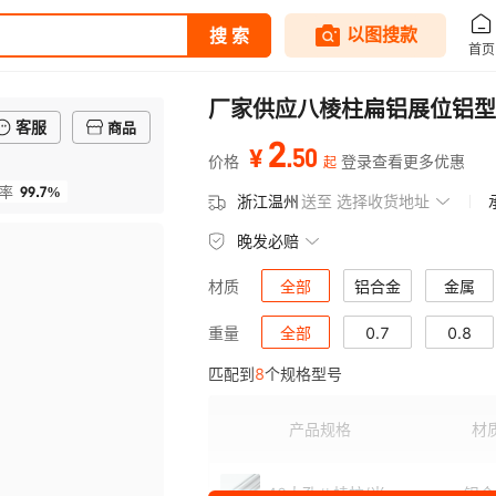
厂家供应八棱柱扁铝展位铝型
客服
商品
2
.
50
¥
价格
登录查看更多优惠
起
99.7%
率
浙江温州
送至
选择收货地址
晚发必赔
全部
铝合金
金属
材质
全部
0.7
0.8
重量
匹配到
8
个规格型号
产品规格
材
40大孔八棱柱/米
铝合