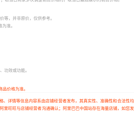
价等，并非原价，仅供参考。
格为准。
、功效或功能。
商品价格为准。
价格、详情等信息内容系由店铺经营者发布，其真实性、准确性和合法性
过阿里旺旺与店铺经营者沟通确认；阿里巴巴中国站存在海量店铺，如您