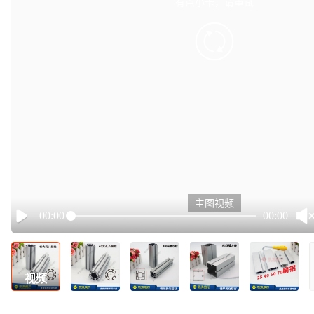
有点小卡，请重试
retry
主图视频
00:00
00:00
Play
视频