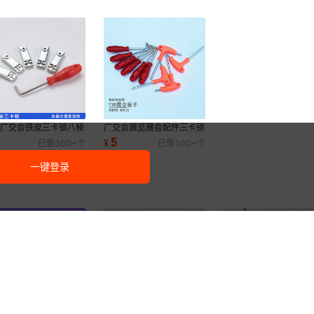
览广交会铁皮三卡锁八棱
广交会展览展会配件三卡锁
连接锁扁铝方柱三爪锁扣
扳手 L梅花扳手八棱柱标摊
5
¥
已售
300+
个
已售
100+
个
手展会配件
展会安装工具
一键登录