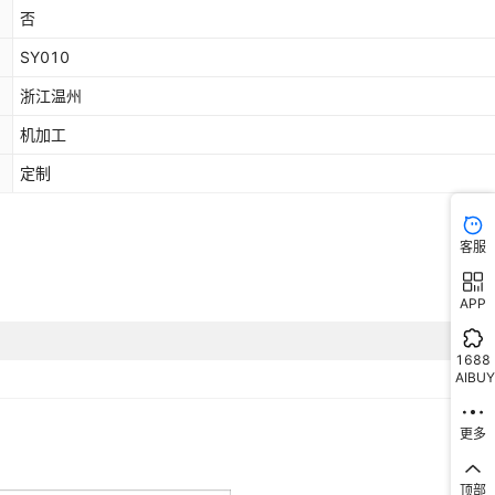
否
SY010
浙江温州
机加工
定制
客服
APP
1688
AIBUY
更多
顶部