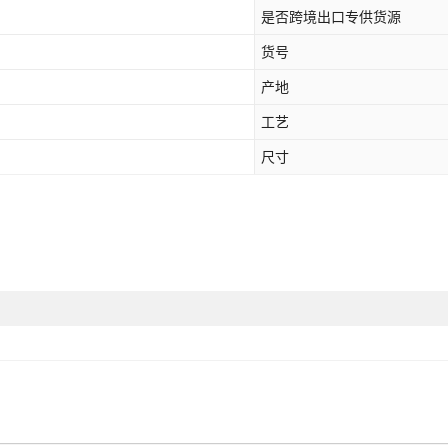
是否跨境出口专供货源
货号
产地
工艺
尺寸