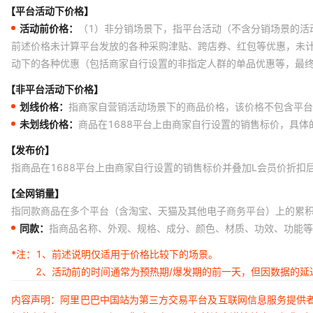
【平台活动下价格】
活动前价格：
（1）非分销场景下，指平台活动（不含分销场景的活
前述价格未计算平台发放的各种采购津贴、跨店券、红包等优惠，未
动下的各种优惠（包括商家自行设置的非指定人群的单品优惠等，最
【非平台活动下价格】
划线价格：
指商家自营销活动场景下的商品价格，该价格不包含平台
未划线价格：
商品在1688平台上由商家自行设置的销售标价，具
【发布价】
指商品在1688平台上由商家自行设置的销售标价并叠加L会员价折扣
【全网销量】
指同款商品在多个平台（含淘宝、天猫及其他电子商务平台）上的累
同款：
指商品名称、外观、规格、成分、颜色、材质、功效、功能等
*注：
1、前述说明仅适用于价格比较下的场景。
2、活动前的时间通常为预热期/爆发期的前一天，但因数据的
内容声明：阿里巴巴中国站为第三方交易平台及互联网信息服务提供