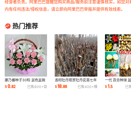
经营者负责。阿里巴巴提醒您购买商品/服务前注意谨慎核实，如您对
内有任何违法/侵权信息，请立即向阿里巴巴举报并提供有效线索。
热门推荐
康乃馨种子30粒 混色盆栽
洛阳牡丹观赏牡丹花苗七年
一代 百合种球 
植物花卉种子 四季易种多
牡丹苗花卉室内庭院当年开
已发芽种球各种
0
18
1
¥
.
82
¥
.
88
¥
.
5
已售
800+
袋
已售
400+
棵
已
年生
花盆栽绿
球 量大从优