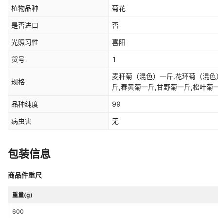
植物品种
菊花
是否进口
否
光照习性
喜阳
货号
1
麦秆菊（混色）一斤,花环菊（混色
规格
斤,春黄菊一斤,甘野菊一斤,松叶菊
斤,勋章菊一斤,雏菊一斤
品种纯度
99
病虫害
无
包装信息
商品件重尺
重量(g)
600