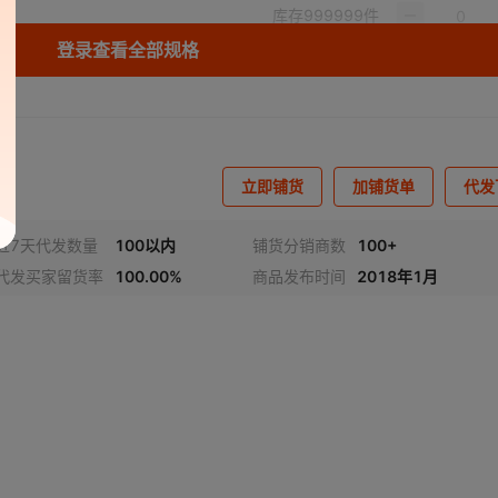
库存
999999
件
登录查看全部规格
库存
999999
件
库存
999999
件
库存
999999
件
立即铺货
加铺货单
代发
库存
999999
件
库存
999999
件
近7天代发数量
100以内
铺货分销商数
100+
代发买家留货率
100.00%
商品发布时间
2018年1月
库存
999999
件
库存
999999
件
库存
999999
件