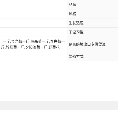
品牌
风格
生长适温
干湿习性
）一斤,金光菊一斤,黄晶菊一斤,春白菊一
是否跨境出口专供货源
一斤,轮峰菊一斤,夕阳滨菊一斤,野菊花一
繁殖方式