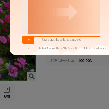
春白菊一斤
春黄菊一斤
甘野菊一斤
密文代发
松叶菊一斤
32
轮峰菊一斤
￥
1件价格
官方仓退货
夕阳滨菊一斤
近30天代发数量
100以内
代发品质达标率
100.00%
野菊花一斤
勋章菊一斤
雏菊一斤
参数