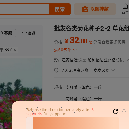
批发各类菊花种子2-2 草
客服
商品
32
.
00
¥
价格
登录查看更多优惠
起
99.0%
满50包邮
率
江苏宿迁
送至
加利福尼亚州洛杉矶
7天无理由退货
晚发必赔
规格
麦秆菊（混色）一斤
花环菊（混色）一斤
金光菊一斤
黄晶菊一斤