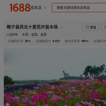
睢宁县苏北十里花卉苗木场
关注
入驻
9
年
主营：
盆栽、盆景
20%
4.0
分
100%
店铺回头率
店铺服务分
准时发货率
店铺好评