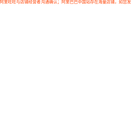
过阿里旺旺与店铺经营者沟通确认；阿里巴巴中国站存在海量店铺，如您