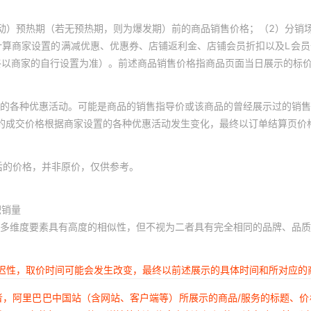
动）预热期（若无预热期，则为爆发期）前的商品销售价格；（2）分销
计算商家设置的满减优惠、优惠券、店铺返利金、店铺会员折扣以及L会
终以商家的自行设置为准）。前述商品销售价格指商品页面当日展示的标
的各种优惠活动。可能是商品的销售指导价或该商品的曾经展示过的销售
体的成交价格根据商家设置的各种优惠活动发生变化，最终以订单结算页价
后的价格，并非原价，仅供参考。
积销量
多维度要素具有高度的相似性，但不视为二者具有完全相同的品牌、品质
延迟性，取价时间可能会发生改变，最终以前述展示的具体时间和所对应的
者，阿里巴巴中国站（含网站、客户端等）所展示的商品/服务的标题、