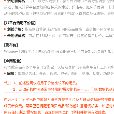
活动前价格：
（1）非分销场景下，指平台活动（不含分销场景的活
前述价格未计算平台发放的各种采购津贴、跨店券、红包等优惠，未
动下的各种优惠（包括商家自行设置的非指定人群的单品优惠等，最
【非平台活动下价格】
划线价格：
指商家自营销活动场景下的商品价格，该价格不包含平台
未划线价格：
商品在1688平台上由商家自行设置的销售标价，具
【发布价】
指商品在1688平台上由商家自行设置的销售标价并叠加L会员价折扣
【全网销量】
指同款商品在多个平台（含淘宝、天猫及其他电子商务平台）上的累
同款：
指商品名称、外观、规格、成分、颜色、材质、功效、功能等
*注：
1、前述说明仅适用于价格比较下的场景。
2、活动前的时间通常为预热期/爆发期的前一天，但因数据的
内容声明：阿里巴巴中国站为第三方交易平台及互联网信息服务提供
经营者负责。阿里巴巴提醒您购买商品/服务前注意谨慎核实，如您对
内有任何违法/侵权信息，请立即向阿里巴巴举报并提供有效线索。