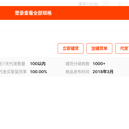
库存
100
台
登录查看全部规格
库存
100
台
立即铺货
加铺货单
代发
近7天代发数量
100以内
铺货分销商数
1000+
代发买家留货率
100.00%
商品发布时间
2018年3月