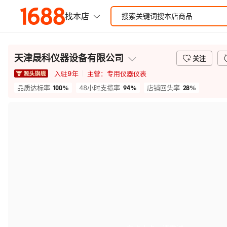
天津晟科仪器设备有限公司
关注
入驻
9
年
主营：
专用仪器仪表
100%
94%
28%
品质达标率
48小时支揽率
店铺回头率