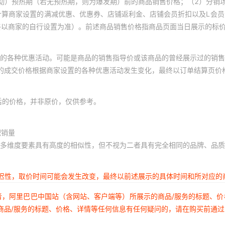
动）预热期（若无预热期，则为爆发期）前的商品销售价格；（2）分销
计算商家设置的满减优惠、优惠券、店铺返利金、店铺会员折扣以及L会
终以商家的自行设置为准）。前述商品销售价格指商品页面当日展示的标
的各种优惠活动。可能是商品的销售指导价或该商品的曾经展示过的销售
体的成交价格根据商家设置的各种优惠活动发生变化，最终以订单结算页价
后的价格，并非原价，仅供参考。
积销量
多维度要素具有高度的相似性，但不视为二者具有完全相同的品牌、品质
延迟性，取价时间可能会发生改变，最终以前述展示的具体时间和所对应的
者，阿里巴巴中国站（含网站、客户端等）所展示的商品/服务的标题、
商品/服务的标题、价格、详情等任何信息有任何疑问的，请在购买前通