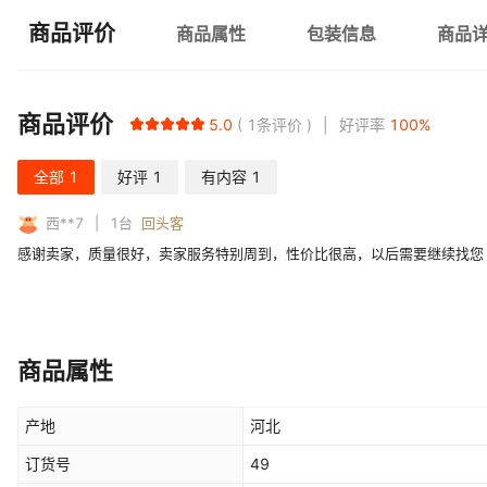
商品评价
商品属性
包装信息
商品
商品评价
5.0
1
条评价
好评率
100
%
全部
1
好评
1
有内容
1
西**7
1
台
回头客
感谢卖家，质量很好，卖家服务特别周到，性价比很高，以后需要继续找您
商品属性
产地
河北
订货号
49