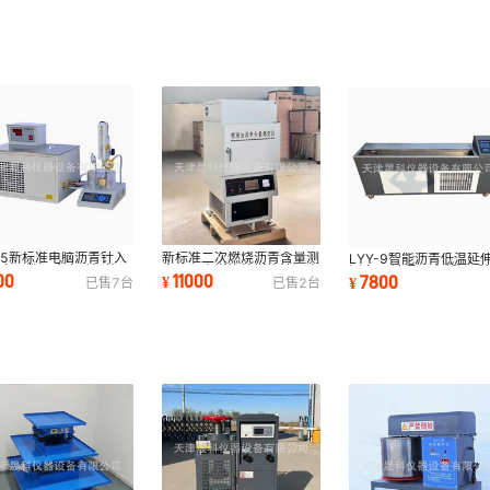
25新标准电脑沥青针入
新标准二次燃烧沥青含量测
LYY-9智能沥青低温延
测定仪数显全自动智能沥
定仪沥青燃烧炉燃烧法沥青
测定仪 液晶沥青低温延
00
11000
7800
¥
¥
已售
7
台
已售
2
台
针入度试验仪
分析仪HYRS-6
仪 厂家供应