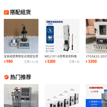
搭配组货
全自动沥青软化点测定仪沥
MDJ101.6沥青混合料电
JTG3410-20
青软化点测定仪联网软化点
动击实仪152.4两用马歇尔
青旋转薄膜烘箱
980
3200
3300
¥
¥
¥
已售
10+
台
已售
1
台
试验器
电动击实仪厂家
膜烘箱85薄膜烘
热门推荐