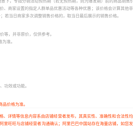
场景下，专指分销活动预热期（若无预热期，则为爆发期）前的商品销售
员价、商家设置的指定人群单品优惠活动等各种优惠；该价格会计算其他
价；若当日商家多次调整销售价格的，取当日最后展示的销售价格。
价等，并非原价，仅供参考。
格为准。
、功效或功能。
商品价格为准。
价格、详情等信息内容系由店铺经营者发布，其真实性、准确性和合法性
过阿里旺旺与店铺经营者沟通确认；阿里巴巴中国站存在海量店铺，如您