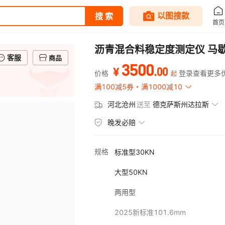
沥青混合料稳定度测定仪 马
客服
商品
3500
.
00
¥
价格
登录查看更多
起
满100减5券
满1000减10
河北沧州
送至
德克萨斯州达拉斯
晚发必赔
规格
标准型30KN
大型50KN
两用型
2025新标准101.6mm