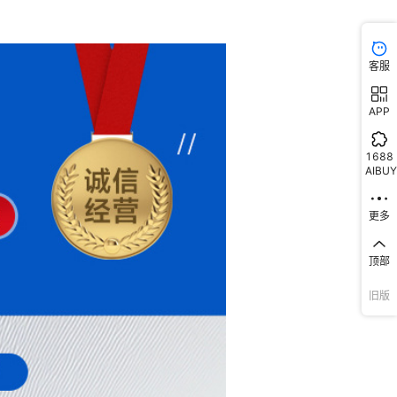
客服
APP
1688
AIBUY
更多
顶部
旧版