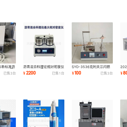
25新标准沥
沥青混合料理论相对密度仪
SYD-3536克利夫兰闪燃
20
82沥青薄
LM-IV沥青混合料相对密度
点仪 (开口杯法) 沥青闪点
度
2200
100
8
¥
¥
¥
已售
3
台
已售
1
台
已售
3
台
箱
测定仪 厂家
仪 数显燃点仪
青