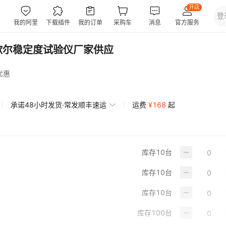
歇尔稳定度试验仪厂家供应
优惠
承诺48小时发货·常发顺丰速运
运费
¥
168
起
库存
10
台
库存
10
台
库存
10
台
库存
100
台