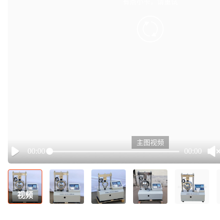
有点小卡，请重试
retry
主图视频
00:00
00:00
Play
视频