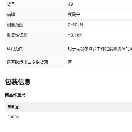
货号
49
品牌
冀晟兴
测量范围
0-50kN
重复性误差
±0.1kN
适用范围
用于马歇尔试验中稳定度和流值的
是否跨境出口专供货源
否
包装信息
商品件重尺
重量(g)
80000