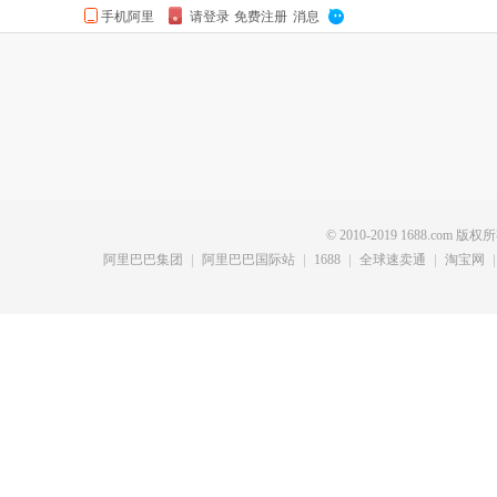
© 2010-2019 1688.com 版权
阿里巴巴集团
阿里巴巴国际站
1688
全球速卖通
淘宝网